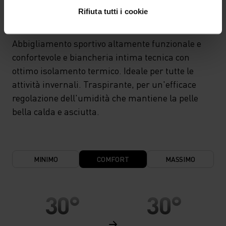
WARM
Rifiuta tutti i cookie
Abbigliamento sportivo altamente funzionale e
confortevole e biancheria intima tecnica con
ottimo isolamento termico. Ideale per tutte le
attività invernali. Traspirante, per un'efficace
regolazione dell'umidità che mantiene la pelle
bella calda e asciutta.
MINIMO
COMFORT
MASSIMO
30°
30°