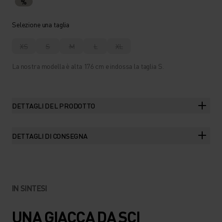
%
Selezione una taglia
XS
S
M
L
XL
La nostra modella è alta 176 cm e indossa la taglia S.
DETTAGLI DEL PRODOTTO
DETTAGLI DI CONSEGNA
IN SINTESI
UNA GIACCA DA SCI