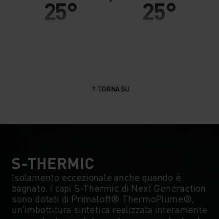
25°
25°
20°
20°
15°
15°
TORNA SU
10°
10°
5°
5°
0°
0°
S-THERMIC
Isolamento eccezionale anche quando è
bagnato. I capi S-Thermic di Next Generaction
-5°
-5°
sono dotati di Primaloft® ThermoPlume®,
un'imbottitura sintetica realizzata interamente