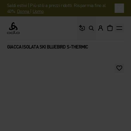
Saldi estivi | Più stili a prezzi ridotti. Risparmia fino al
40%.
Donna
|
Uomo
Cosa stai cercando?
Odlo
GIACCA ISOLATA SKI BLUEBIRD S-THERMIC