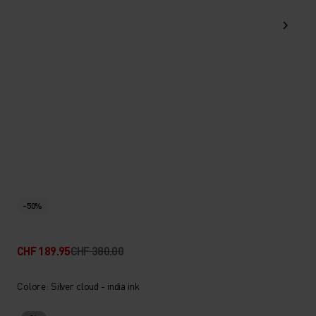
-50%
CHF 189.95
CHF 380.00
Colore: Silver cloud - india ink