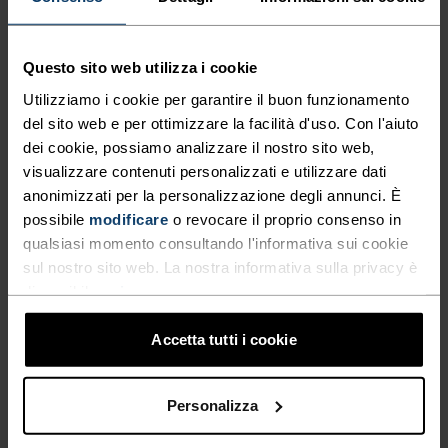
BASSO
MODERATO
ALTO
Questo sito web utilizza i cookie
TIPO DI ATTIVITÀ
Utilizziamo i cookie per garantire il buon funzionamento
QUALSIASI COSA MODERATA INTENSITÀ
del sito web e per ottimizzare la facilità d'uso. Con l'aiuto
Sci e snow
dei cookie, possiamo analizzare il nostro sito web,
visualizzare contenuti personalizzati e utilizzare dati
anonimizzati per la personalizzazione degli annunci. È
CARATTERISTICHE DEL MATERIALE
possibile
modificare
o revocare il proprio consenso in
IL POLIESTERE
qualsiasi momento consultando l'informativa sui cookie
Il poliestere è una fibra sintetica resistente che allontana
sul nostro sito web. La nostra informativa sulla privacy è
il sudore e si asciuga rapidamente. Questo materiale
mantiene la forma senza fare pieghe o restringersi e
disponibile
qui
.
conserva il colore originale anche dopo anni di utilizzo. È
utilizzato per capi tecnici come i base layer.
Accetta tutti i cookie
Personalizza
SISTEMA DI CONTROLLO DELLA TEMPERATURA