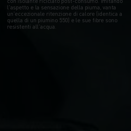
con isolante riciclato post-consumo. Imitando
-10°
-10°
l'aspetto e la sensazione della piuma, vanta
un'eccezionale ritenzione di calore (identica a
quella di un piumino 550) e le sue fibre sono
-15°
-15°
resistenti all'acqua.
-20°
-20°
-25°
-25°
-30°
-30°