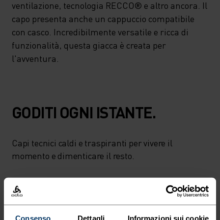
ventilazione, tecnologia RECCO® e altro ancora. Il
capo presenta anche un cappuccio compatibile
con casco. Incredibilmente versatile e ricca di
funzionalità, questa giacca è creata per
l'avventura.
GODITI OGNI ISTANTE.
Capi tecnici caldi e traspiranti per vivere il
momento e dimenticare il resto.
LIVELLO DI ATTIVITÀ
Consenso
Dettagli
Informazioni sui cookie