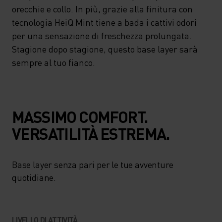
COMFORT. PRODOTTO NELLA
orecchie e collo. In più, grazie alla finitura con
NOSTRA FABBRICA IN
tecnologia HeiQ Mint tiene a bada i cattivi odori
per una sensazione di freschezza prolungata.
ROMANIA, È DOTATO DI
Stagione dopo stagione, questo base layer sarà
PASSAMONTAGNA
sempre al tuo fianco.
INTEGRATO COMPATIBILE
CON IL CASCO DA SCI PER
COPRIRE TESTA, ORECCHIE E
MASSIMO COMFORT.
COLLO. IN PIÙ, GRAZIE ALLA
VERSATILITÀ ESTREMA.
FINITURA CON TECNOLOGIA
HEIQ MINT TIENE A BADA I
Base layer senza pari per le tue avventure
CATTIVI ODORI PER UNA
quotidiane.
SENSAZIONE DI FRESCHEZZA
PROLUNGATA. STAGIONE
LIVELLO DI ATTIVITÀ