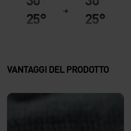
25°
25°
20°
20°
15°
15°
VANTAGGI DEL PRODOTTO
10°
10°
5°
5°
0°
0°
-5°
-5°