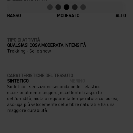
DOPO STAGIONE, QUESTO
BASE LAYER SARÀ SEMPRE
BASSO
MODERATO
ALTO
AL TUO FIANCO.
TIPO DI ATTIVITÀ
QUALSIASI COSA MODERATA INTENSITÀ
Trekking - Sci e snow
CARATTERISTICHE DEL TESSUTO
SINTETICO
MERINO
Sintetico - sensazione seconda pelle - elastico,
eccezionalmente leggero, eccellente trasporto
dell'umidità, aiuta a regolare la temperatura corporea,
asciuga più velocemente delle fibre naturali e ha una
maggiore durabilità.