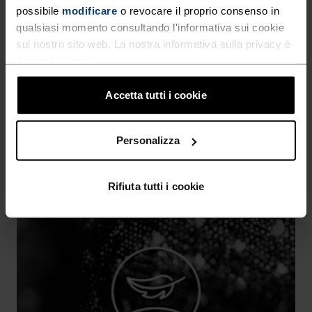
possibile
modificare
o revocare il proprio consenso in
PREVENZIONE DELL'IRRITAZIONE
qualsiasi momento consultando l'informativa sui cookie
Costruiti con cura per ridurre l'attrito che causa
sul nostro sito web. La nostra informativa sulla privacy è
fastidiose abrasioni e sfregamenti.
disponibile
qui
.
Accetta tutti i cookie
Personalizza
Rifiuta tutti i cookie