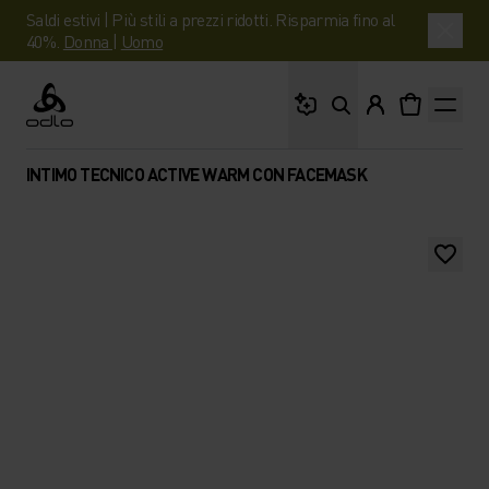
Saldi estivi | Più stili a prezzi ridotti. Risparmia fino al
40%.
Donna
|
Uomo
Cosa stai cercando?
Odlo
INTIMO TECNICO ACTIVE WARM CON FACEMASK