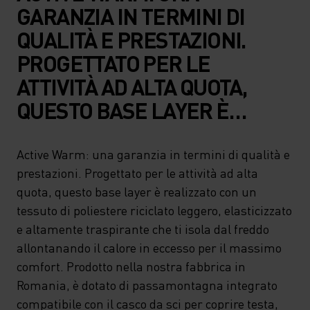
GARANZIA IN TERMINI DI
QUALITÀ E PRESTAZIONI.
PROGETTATO PER LE
ATTIVITÀ AD ALTA QUOTA,
QUESTO BASE LAYER È
REALIZZATO CON UN
TESSUTO DI POLIESTERE
Active Warm: una garanzia in termini di qualità e
prestazioni. Progettato per le attività ad alta
RICICLATO LEGGERO,
quota, questo base layer è realizzato con un
ELASTICIZZATO E ALTAMENTE
tessuto di poliestere riciclato leggero, elasticizzato
TRASPIRANTE CHE TI ISOLA
e altamente traspirante che ti isola dal freddo
DAL FREDDO
allontanando il calore in eccesso per il massimo
comfort. Prodotto nella nostra fabbrica in
ALLONTANANDO IL CALORE
Romania, è dotato di passamontagna integrato
IN ECCESSO PER IL MASSIMO
compatibile con il casco da sci per coprire testa,