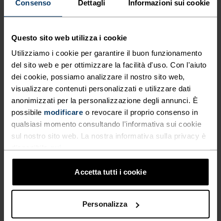
Consenso
Dettagli
Informazioni sui cookie
CARATTERISTICHE DEL TESSUTO
Questo sito web utilizza i cookie
SINTETICO
MERINO
Sintetico - sensazione seconda pelle - elastico,
Utilizziamo i cookie per garantire il buon funzionamento
eccezionalmente leggero, eccellente trasporto
del sito web e per ottimizzare la facilità d'uso. Con l'aiuto
dell'umidità, aiuta a regolare la temperatura corporea,
dei cookie, possiamo analizzare il nostro sito web,
asciuga più velocemente delle fibre naturali e ha una
visualizzare contenuti personalizzati e utilizzare dati
maggiore durabilità.
anonimizzati per la personalizzazione degli annunci. È
possibile
modificare
o revocare il proprio consenso in
qualsiasi momento consultando l'informativa sui cookie
SISTEMA DI CONTROLLO DELLA TEMPERATURA
sul nostro sito web. La nostra informativa sulla privacy è
disponibile
qui
.
WARM
Accetta tutti i cookie
Abbigliamento sportivo altamente funzionale e
Personalizza
confortevole e biancheria intima tecnica con
ottimo isolamento termico. Ideale per tutte le