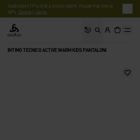
Saldi estivi | Più stili a prezzi ridotti. Risparmia fino al
40%.
Donna
|
Uomo
Cosa stai cercando?
Odlo
INTIMO TECNICO ACTIVE WARM KIDS PANTALONI