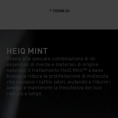
15°
15°
TORNA SU
10°
10°
5°
5°
0°
0°
HEIQ MINT
Grazie alla speciale combinazione di oli
essenziali di menta e materiali di origine
-5°
-5°
naturale, il trattamento HeiQ Mint™ a base
biologica riduce la proliferazione di molecole
che causano i cattivi odori, aiutando a ridurre i
-10°
-10°
lavaggi e mantenere la freschezza dei tuoi
capi più a lungo.
-15°
-15°