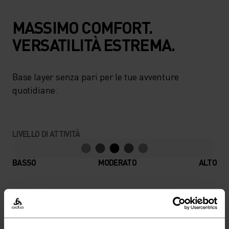
MASSIMO COMFORT.
VERSATILITÀ ESTREMA.
Base layer senza pari per le tue avventure
quotidiane.
LIVELLO DI ATTIVITÀ
BASSO
MODERATO
ALTO
TIPO DI ATTIVITÀ
QUALSIASI COSA MODERATA INTENSITÀ
Trekking - Sci e snow