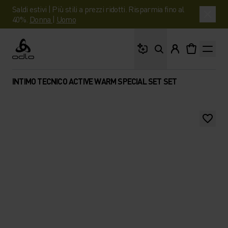
Saldi estivi | Più stili a prezzi ridotti. Risparmia fino al
40%.
Donna
|
Uomo
Cosa stai cercando?
Odlo
INTIMO TECNICO ACTIVE WARM SPECIAL SET SET