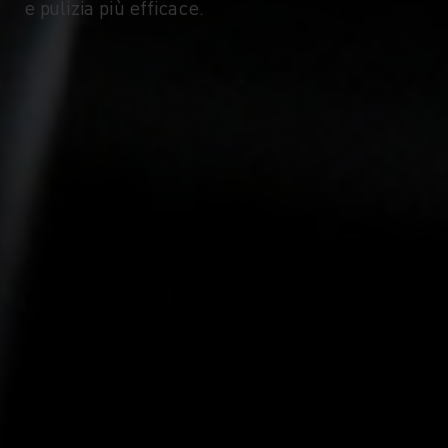
-10°
-10°
e pulizia più efficace.
-15°
-15°
-20°
-20°
-25°
-25°
-30°
-30°