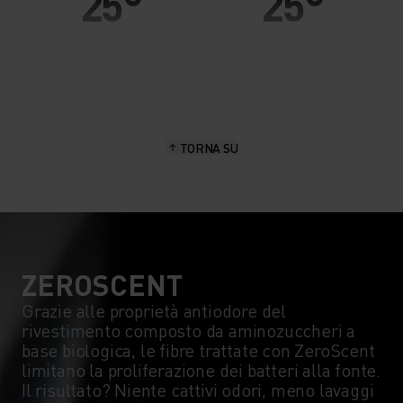
25°
25°
20°
20°
15°
15°
TORNA SU
10°
10°
5°
5°
0°
0°
ZEROSCENT
Grazie alle proprietà antiodore del
rivestimento composto da aminozuccheri a
-5°
-5°
base biologica, le fibre trattate con ZeroScent
limitano la proliferazione dei batteri alla fonte.
Il risultato? Niente cattivi odori, meno lavaggi