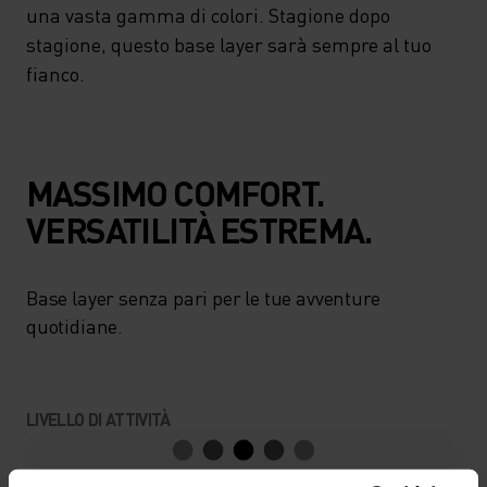
una vasta gamma di colori. Stagione dopo
stagione, questo base layer sarà sempre al tuo
fianco.
MASSIMO COMFORT.
VERSATILITÀ ESTREMA.
Base layer senza pari per le tue avventure
quotidiane.
LIVELLO DI ATTIVITÀ
BASSO
MODERATO
ALTO