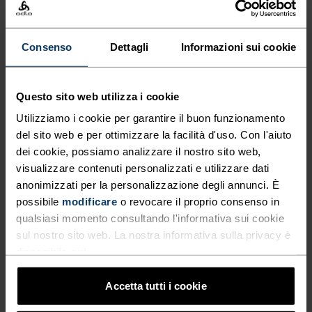
Consenso
Dettagli
Informazioni sui cookie
TIPO DI ATTIVITÀ
QUALSIASI COSA MODERATA INTENSITÀ
Trekking - Sci e snow
Questo sito web utilizza i cookie
Utilizziamo i cookie per garantire il buon funzionamento
CARATTERISTICHE DEL TESSUTO
del sito web e per ottimizzare la facilità d'uso. Con l'aiuto
SINTETICO
MERINO
dei cookie, possiamo analizzare il nostro sito web,
Sintetico - sensazione seconda pelle - elastico,
visualizzare contenuti personalizzati e utilizzare dati
eccezionalmente leggero, eccellente trasporto
anonimizzati per la personalizzazione degli annunci. È
dell'umidità, aiuta a regolare la temperatura corporea,
possibile
modificare
o revocare il proprio consenso in
asciuga più velocemente delle fibre naturali e ha una
maggiore durabilità.
qualsiasi momento consultando l'informativa sui cookie
sul nostro sito web. La nostra informativa sulla privacy è
disponibile
qui
.
SISTEMA DI CONTROLLO DELLA TEMPERATURA
Accetta tutti i cookie