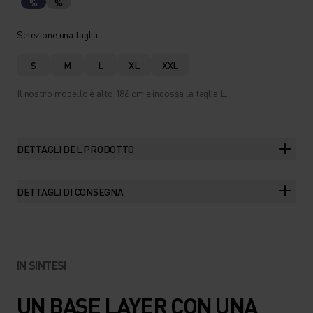
%
%
Selezione una taglia
S
M
L
XL
XXL
Il nostro modello è alto 186 cm e indossa la taglia L.
DETTAGLI DEL PRODOTTO
DETTAGLI DI CONSEGNA
IN SINTESI
UN BASE LAYER CON UNA