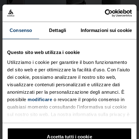
Consenso
Dettagli
Informazioni sui cookie
"È un privilegio catturare la
Questo sito web utilizza i cookie
Utilizziamo i cookie per garantire il buon funzionamento
bellezza fragile della natura e
del sito web e per ottimizzare la facilità d'uso. Con l'aiuto
svolgere un piccolo ruolo nella
dei cookie, possiamo analizzare il nostro sito web,
visualizzare contenuti personalizzati e utilizzare dati
sua protezione."
anonimizzati per la personalizzazione degli annunci. È
possibile
modificare
o revocare il proprio consenso in
qualsiasi momento consultando l'informativa sui cookie
Filip Zuan, Fotografo professionista, ambasciatore di Protect
sul nostro sito web. La nostra informativa sulla privacy è
Our Winters (POW) Svizzera
disponibile
qui
.
Accetta tutti i cookie