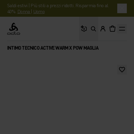
Saldi estivi | Più stili a prezzi ridotti. Risparmia fino al
40%.
Donna
|
Uomo
Cosa stai cercando?
Odlo
INTIMO TECNICO ACTIVE WARM X POW MAGLIA