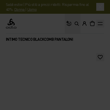
Saldi estivi | Più stili a prezzi ridotti. Risparmia fino al
40%.
Donna
|
Uomo
Cosa stai cercando?
Odlo
INTIMO TECNICO BLACKCOMB PANTALONI