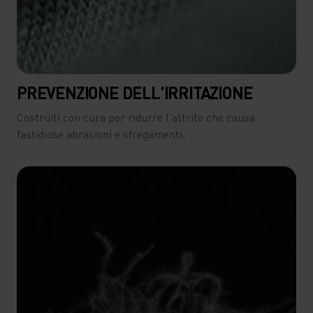
PREVENZIONE DELL'IRRITAZIONE
Costruiti con cura per ridurre l'attrito che causa
fastidiose abrasioni e sfregamenti.