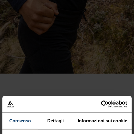
Collezione Blackcomb: capi
Consenso
Dettagli
Informazioni sui cookie
leggeri ad asciugatura rapida