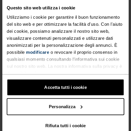
progettati in collaborazione con
Questo sito web utilizza i cookie
Protect Our Winters.
Utilizziamo i cookie per garantire il buon funzionamento
del sito web e per ottimizzare la facilità d'uso. Con l'aiuto
dei cookie, possiamo analizzare il nostro sito web,
visualizzare contenuti personalizzati e utilizzare dati
anonimizzati per la personalizzazione degli annunci. È
possibile
modificare
o revocare il proprio consenso in
qualsiasi momento consultando l'informativa sui cookie
sul nostro sito web. La nostra informativa sulla privacy è
disponibile
qui
.
VANTAGGI DEL PRODOTTO
Accetta tutti i cookie
Personalizza
Rifiuta tutti i cookie