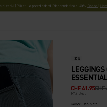
aldi estivi | Più stili a prezzi ridotti. Risparmia fino al 40%.
Donna
|
Uom
-30%
LEGGINGS 
ESSENTIA
CHF 41.95
CHF 
IVA inclusa
Colore: Dark slate