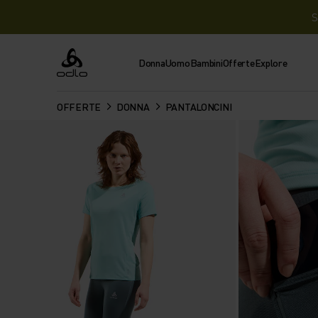
S
Donna
Uomo
Bambini
Offerte
Explore
Odlo
OFFERTE
DONNA
PANTALONCINI