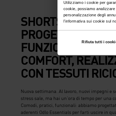
Utilizziamo i cookie per garan
cookie, possiamo analizzare il
personalizzazione degli annu
SHORTS ADERENT
l'informativa sui cookie sul n
PROGETTATI PER 
FUNZIONALITÀ E I
Rifiuta tutti i cooki
COMFORT, REALIZ
CON TESSUTI RICI
Nuova settimana. Al lavoro, nuovi impegni e 
stress sale, ma hai un’ora di tempo per una co
Comodi, pratici, funzionali: abbiamo progettat
aderenti Odlo Essentials per farti uscire in qu