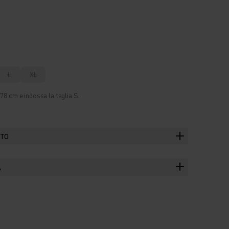
L
XL
78 cm e indossa la taglia S.
TTO
A