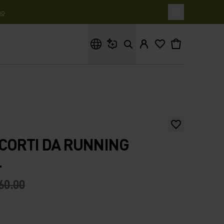
o
Cosa stai cercando?
CORTI DA RUNNING
L
60.00