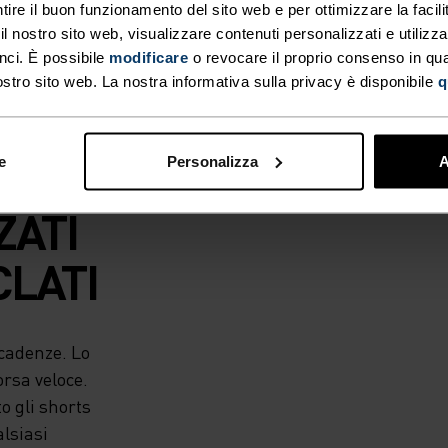
tire il buon funzionamento del sito web e per ottimizzare la facilit
 nostro sito web, visualizzare contenuti personalizzati e utilizza
nci. È possibile
modificare
o revocare il proprio consenso in q
I
ostro sito web. La nostra informativa sulla privacy è disponibile
q
LA
L
e
Personalizza
A
ZATI
CLATI
scadenze. Lo
rsa veloce.
o gli shorts
alsiasi