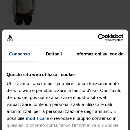
IN SINTESI
Consenso
Dettagli
Informazioni sui cookie
LEGGINGS DA INDOSSARE IN
QUALSIASI CONDIZIONE.
Questo sito web utilizza i cookie
Utilizziamo i cookie per garantire il buon funzionamento
Parcheggi, spegni l’auto, ti guardi intorno: in giro
del sito web e per ottimizzare la facilità d'uso. Con l'aiuto
dei cookie, possiamo analizzare il nostro sito web,
non c’è ancora nessuno. Inizi a correre e sai che
visualizzare contenuti personalizzati e utilizzare dati
oggi darai un po’ più di ieri. I leggings running
anonimizzati per la personalizzazione degli annunci. È
Odlo Essentials 3/4 sono caldi, comodi e
possibile
modificare
o revocare il proprio consenso in
funzionali. Puoi indossarli in ogni stagione: da
qualsiasi momento consultando l'informativa sui cookie