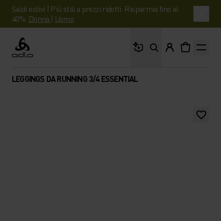
Saldi estivi | Più stili a prezzi ridotti. Risparmia fino al
40%.
Donna
|
Uomo
Cosa stai cercando?
Odlo
LEGGINGS DA RUNNING 3/4 ESSENTIAL