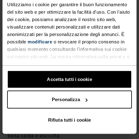
Utilizziamo i cookie per garantire il buon funzionamento
POLIESTERE ED ELASTAN
Questo tessuto unisce il poliestere, un materiale robusto
del sito web e per ottimizzare la facilità d'uso. Con l'aiuto
e anti sudore che mantiene la forma, all’elastan,
dei cookie, possiamo analizzare il nostro sito web,
elasticizzato ed estensibile. Il risultato? Un misto che
visualizzare contenuti personalizzati e utilizzare dati
offre la massima libertà di movimento.
anonimizzati per la personalizzazione degli annunci. È
possibile
modificare
o revocare il proprio consenso in
qualsiasi momento consultando l'informativa sui cookie
SISTEMA DI CONTROLLO DELLA TEMPERATURA
sul nostro sito web. La nostra informativa sulla privacy è
disponibile
qui
.
WARM
Accetta tutti i cookie
Abbigliamento sportivo altamente funzionale e
Personalizza
confortevole e biancheria intima tecnica con
ottimo isolamento termico. Ideale per tutte le
attività invernali. Traspirante, per un'efficace
Rifiuta tutti i cookie
regolazione dell'umidità che mantiene la pelle
bella calda e asciutta.