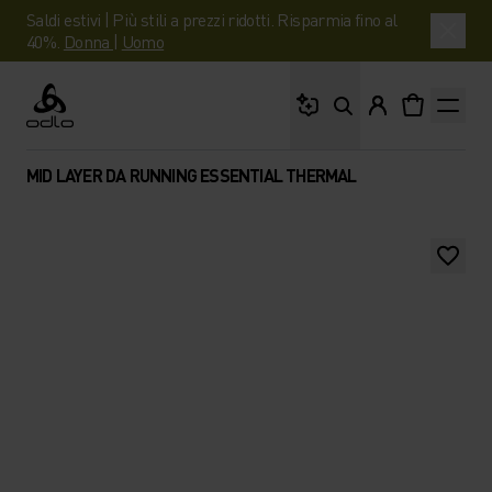
Saldi estivi | Più stili a prezzi ridotti. Risparmia fino al
40%.
Donna
|
Uomo
Cosa stai cercando?
Odlo
MID LAYER DA RUNNING ESSENTIAL THERMAL