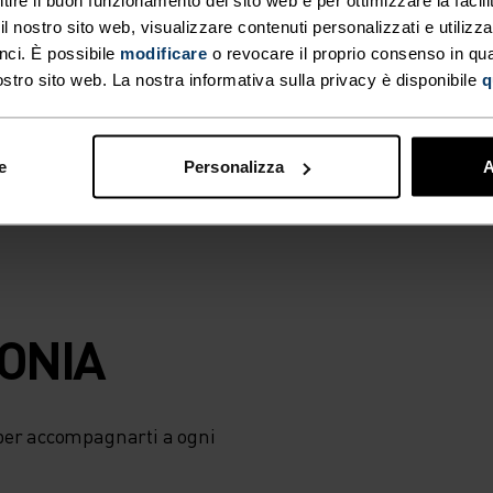
ta libertà di
 nostro sito web, visualizzare contenuti personalizzati e utilizza
ne dal vento forte
nci. È possibile
modificare
o revocare il proprio consenso in q
ntilazione quando
ostro sito web. La nostra informativa sulla privacy è disponibile
q
ari importanza,
oy di Odlo.
e
Personalizza
A
LATO,
UALITÀ
TONIA
E
per accompagnarti a ogni