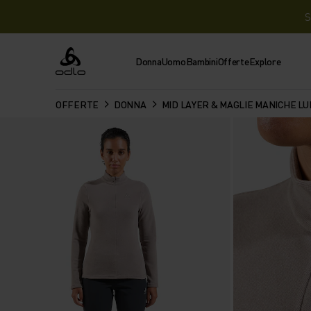
S
Donna
Uomo
Bambini
Offerte
Explore
Odlo
OFFERTE
DONNA
MID LAYER & MAGLIE MANICHE L