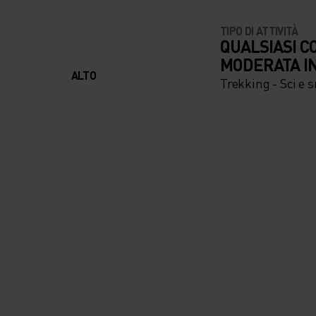
TIPO DI ATTIVITÀ
QUALSIASI C
ILI,
MODERATA I
ALTO
Trekking - Sci e 
POREO
ISTENZA
E