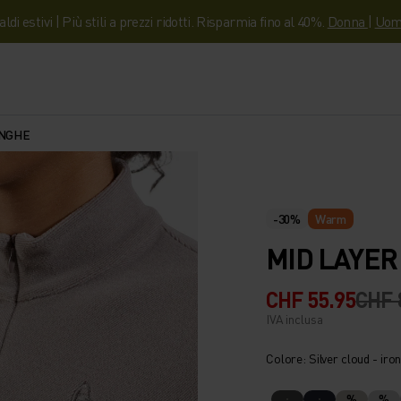
aldi estivi | Più stili a prezzi ridotti. Risparmia fino al 40%.
Donna
|
Uom
UNGHE
-30%
Warm
MID LAYER
CHF 55.95
CHF 
IVA inclusa
Colore: Silver cloud - iro
%
%