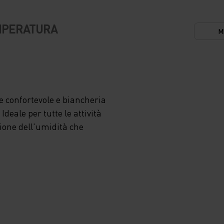
OLATO
EMPERATURA
M
O
GLI
 confortevole e biancheria
deale per tutte le attività
zione dell'umidità che
À DI
OLLO
RIORE
 VENTO