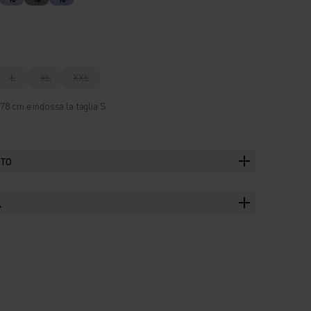
L
XL
XXL
78 cm e indossa la taglia S.
TTO
A