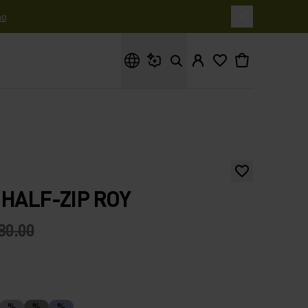
o
Cosa stai cercando?
 HALF-ZIP ROY
80.00
n
%
%
%