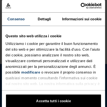
CARATTERISTICHE DEL MATERIALE
Consenso
Dettagli
Informazioni sui cookie
LA POLIAMMIDE
La poliammide, comunemente chiamata nylon, è un
materiale resistente, leggero e ad asciugatura rapida
ideale per l’abbigliamento sportivo. I capi che contengono
Questo sito web utilizza i cookie
poliammide hanno una consistenza liscia e sono robusti e
Utilizziamo i cookie per garantire il buon funzionamento
resistenti all’usura.
del sito web e per ottimizzare la facilità d'uso. Con l'aiuto
dei cookie, possiamo analizzare il nostro sito web,
visualizzare contenuti personalizzati e utilizzare dati
anonimizzati per la personalizzazione degli annunci. È
possibile
modificare
o revocare il proprio consenso in
qualsiasi momento consultando l'informativa sui cookie
sul nostro sito web. La nostra informativa sulla privacy è
disponibile
qui
.
Accetta tutti i cookie