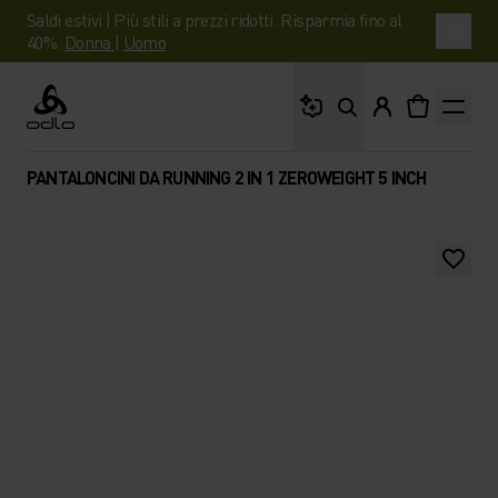
Saldi estivi | Più stili a prezzi ridotti. Risparmia fino al
40%.
Donna
|
Uomo
Cosa stai cercando?
Odlo
PANTALONCINI DA RUNNING 2 IN 1 ZEROWEIGHT 5 INCH