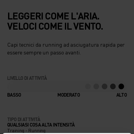
LEGGERI COME L'ARIA.
VELOCI COME IL VENTO.
Capi tecnici da running ad asciugatura rapida per
essere sempre un passo avanti.
LIVELLO DI ATTIVITÀ
BASSO
MODERATO
ALTO
TIPO DI ATTIVITÀ
QUALSIASI COSA ALTA INTENSITÀ
Training - Running