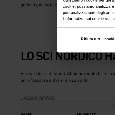
goderti giornate eccezionali sugli sci.
cookie, possiamo analizzare il
personalizzazione degli annu
l'informativa sui cookie sul n
Rifiuta tutti i cooki
LO SCI NORDICO H
Riscopri lo sci di fondo. Abbigliamento tecnic
per sfrecciare sul circuito con stile.
LIVELLO DI ATTIVITÀ
BASSO
MODERATO