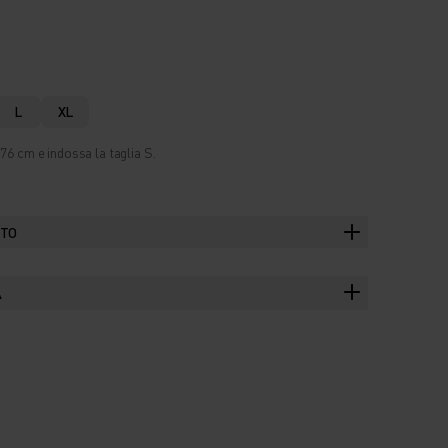
L
XL
76 cm e indossa la taglia S.
TTO
A