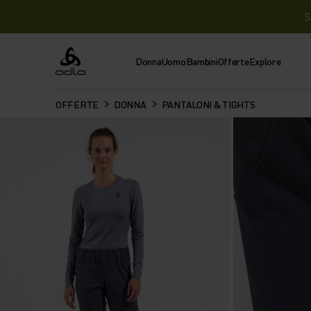
S
Donna
Uomo
Bambini
Offerte
Explore
Odlo
OFFERTE
DONNA
PANTALONI & TIGHTS