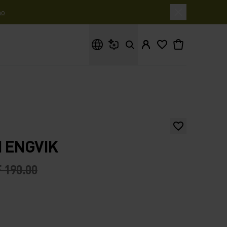
o
Cosa stai cercando?
 ENGVIK
 190.00