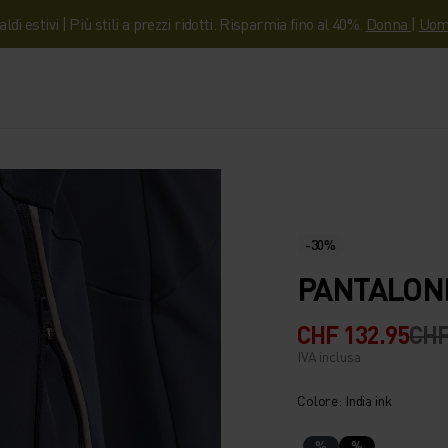
aldi estivi | Più stili a prezzi ridotti. Risparmia fino al 40%.
Donna
|
Uom
-30%
PANTALONI
CHF 132.95
CHF
IVA inclusa
Colore: India ink
%
%