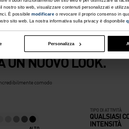
 nostro sito web, visualizzare contenuti personalizzati e utilizza
nci. È possibile
modificare
o revocare il proprio consenso in q
ostro sito web. La nostra informativa sulla privacy è disponibile
q
e
Personalizza
A
A UN NUOVO LOOK.
o incredibilmente comodo
TIPO DI ATTIVITÀ
QUALSIASI C
INTENSITÀ
ALTO