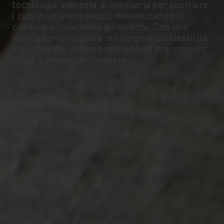
tecnologia avanzata di maglieria per costruire
-5°
-5°
i capi in un unico pezzo, minimizzando le
cuciture e riducendo gli sprechi. Con una
ventilazione mappata sul corpo e un'elasticità
-10°
-10°
a quattro vie, offrono un comfort ergonomico
liscio e prestazioni elevate.
-15°
-15°
-20°
-20°
-25°
-25°
-30°
-30°