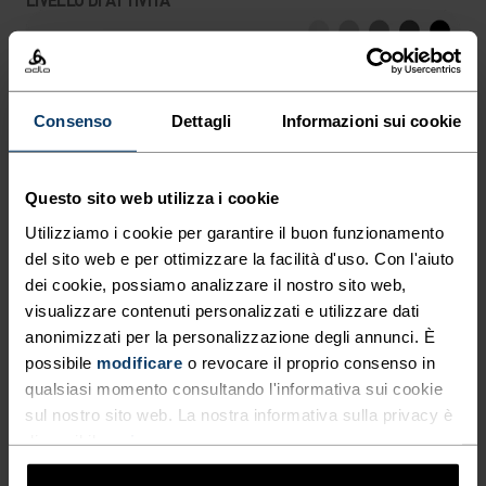
BASSO
MODERATO
ALTO
Consenso
Dettagli
Informazioni sui cookie
TIPO DI ATTIVITÀ
QUALSIASI COSA ALTA INTENSITÀ
Ciclismo
Questo sito web utilizza i cookie
Utilizziamo i cookie per garantire il buon funzionamento
del sito web e per ottimizzare la facilità d'uso. Con l'aiuto
CARATTERISTICHE DEL MATERIALE
dei cookie, possiamo analizzare il nostro sito web,
SINTETICO
visualizzare contenuti personalizzati e utilizzare dati
Progettato per attività ad alta intensità, sensazione
anonimizzati per la personalizzazione degli annunci. È
seconda pelle - elastico, eccezionalmente leggero,
eccellente trasporto dell'umidità, aiuta a regolare la
possibile
modificare
o revocare il proprio consenso in
temperatura corporea, asciuga più velocemente delle
qualsiasi momento consultando l'informativa sui cookie
fibre naturali e ha una maggiore durabilità.
sul nostro sito web. La nostra informativa sulla privacy è
disponibile
qui
.