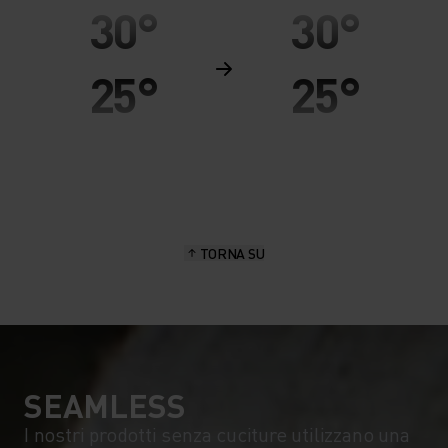
30°
30°
25°
25°
20°
20°
15°
15°
TORNA SU
10°
10°
5°
5°
0°
0°
SEAMLESS
I nostri prodotti senza cuciture utilizzano una