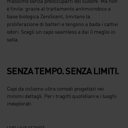
massimo senza preoccuparti del sudore. Ma non
è finita: grazie al trattamento antimicrobico a
base biologica ZeroScent, limitano la
proliferazione di batteri e tengono a bada i cattivi
odori. Scegli un capo seamless e dai il meglio in
sella.
SENZA TEMPO. SENZA LIMITI.
Capi da ciclismo ultra comodi progettati nei
minimi dettagli. Per i tragitti quotidiani e i luoghi
inesplorati.
LIVELLO DI ATTIVITÀ