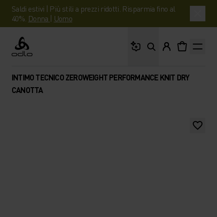
Saldi estivi | Più stili a prezzi ridotti. Risparmia fino al
40%.
Donna
|
Uomo
Cosa stai cercando?
Odlo
INTIMO TECNICO ZEROWEIGHT PERFORMANCE KNIT DRY
CANOTTA