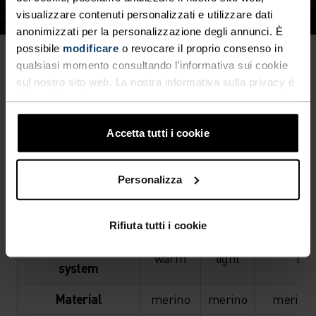
visualizzare contenuti personalizzati e utilizzare dati
anonimizzati per la personalizzazione degli annunci. È
possibile
modificare
o revocare il proprio consenso in
qualsiasi momento consultando l'informativa sui cookie
sul nostro sito web. La nostra informativa sulla privacy è
OVERVIEW
disponibile
qui
.
Accetta tutti i cookie
Merino
Merino
Merino 
200
160
Seaml
Personalizza
Activity Level
moderate
moderate
hig
Comfort Zone
-15-10°
0-25°
0-2
Rifiuta tutti i cookie
Temperature control
warm
light
ligh
system
Material
merino
merino
merino 