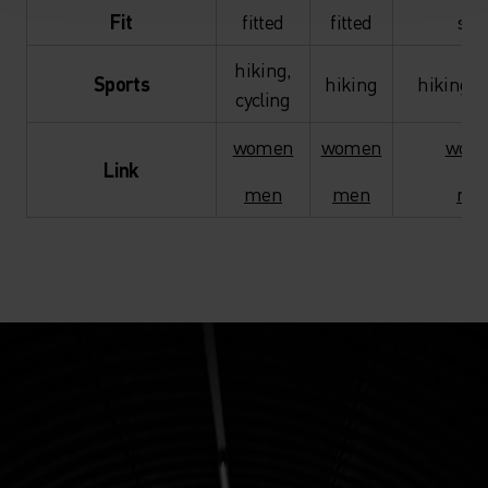
Fit
fitted
fitted
sli
hiking,
Sports
hiking
hiking, c
cycling
women
women
wom
Link
men
men
me