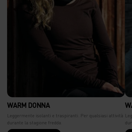
WARM DONNA
W
Leggermente isolanti e traspiranti. Per qualsiasi attività
Leg
durante la stagione fredda.
dur