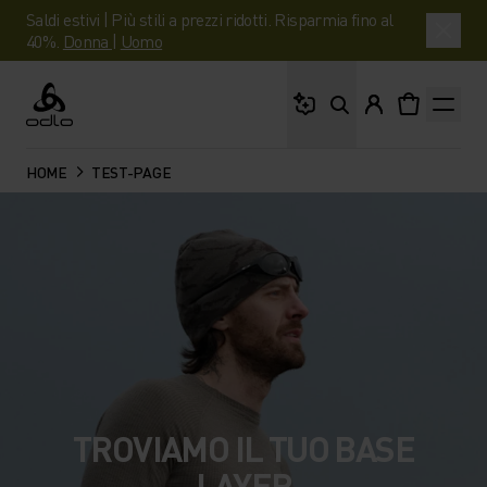
Saldi estivi | Più stili a prezzi ridotti. Risparmia fino al
40%.
Donna
|
Uomo
Cosa stai cercando?
Odlo
HOME
TEST-PAGE
TROVIAMO IL TUO BASE
LAYER