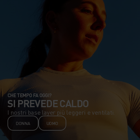
CHE TEMPO FA OGGI?
SI PREVEDE CALDO
I nostri base layer più leggeri e ventilati.
DONNA
UOMO