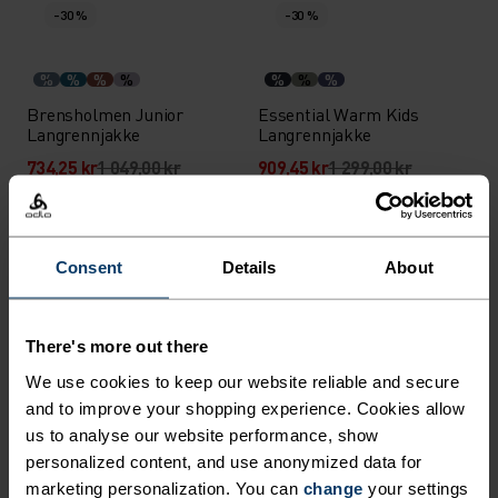
-30 %
-30 %
%
%
%
%
%
%
%
Brensholmen Junior
Essential Warm Kids
Langrennjakke
Langrennjakke
734,25 kr
1 049,00 kr
909,45 kr
1 299,00 kr
-30 %
-30 %
%
%
%
%
Consent
Details
About
Engvik junior langrennjakke
Essential Warm Kids
Langrennsbukse
There's more out there
628,95 kr
899,00 kr
839,45 kr
1 199,00 kr
We use cookies to keep our website reliable and secure
-30 %
-30 %
and to improve your shopping experience. Cookies allow
us to analyse our website performance, show
%
%
%
personalized content, and use anonymized data for
Essential Warm Kids
Brensholmen Junior
marketing personalization. You can
change
your settings