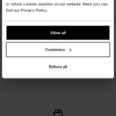
Langrennsstrømpebukse
Langrennsbukse
or refuse cookies anytime on our website.
Here
you can
489,45 kr
699,00 kr
664,25 kr
949,00 kr
find our Privacy Policy.
-30 %
%
Allow all
Kids Warm
Langrennsstrømpebukse
Customize
419,25 kr
599,00 kr
Refuse all
VISER 7 AV 7