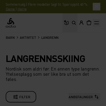
Sommersalg | Flere modeller lagt til. Spar opptil 40 %.
Dame
|
Herre
Hva leter du etter?
Odlo
BARN
AKTIVITET
LANGRENN
LANGRENNSSKIING
Nordisk som aldri før. En annen type langrenn.
Ytelsesplagg som ser like bra ut som det
føles.
FILTER
ANBEFALINGER