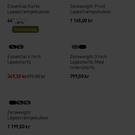
Essential Korte
Zeroweight Print
Løpestrømpebukser
Løpestrømpebukse
649,00 kr
1 165,00 kr
-30 %
Sommersalg
%
%
Essential 4 Inch
Zeroweight 3 Inch
Løpeshorts
Løpeshorts Med
Innershorts
349,30 kr
499,00 kr
799,00 kr
%
%
Zeroweight
Løpestrømpebukse
1 199,00 kr