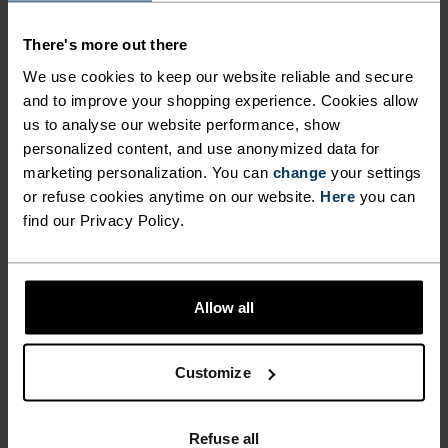
There's more out there
%
%
%
%
We use cookies to keep our website reliable and secure
Essential 365 4 Inch
Zeroweight 3 Inch 2-In-1
Løpeshorts
Løpeshorts
and to improve your shopping experience. Cookies allow
us to analyse our website performance, show
699,00 kr
594,30 kr
849,00 kr
-30 %
personalized content, and use anonymized data for
Sommersalg
marketing personalization. You can
change
your settings
or refuse cookies anytime on our website.
Here
you can
%
%
%
find our Privacy Policy.
Essential
Essential 7/8
Løpestrømpebukse
Løpestrømpebukse
799,00 kr
489,30 kr
699,00 kr
-30 %
-30 %
Allow all
Sommersalg
Sommersalg
Customize
%
%
%
%
Essential Korte
Zeroweight 3 Inch 2-In-1
Løpestrømpebukser
Løpeshorts
Refuse all