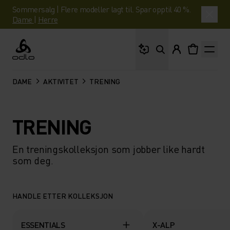
Sommersalg | Flere modeller lagt til. Spar opptil 40 %.
Dame
|
Herre
Hva leter du etter?
Odlo
DAME
AKTIVITET
TRENING
TRENING
En treningskolleksjon som jobber like hardt
som deg.
HANDLE ETTER KOLLEKSJON
ESSENTIALS
X-ALP