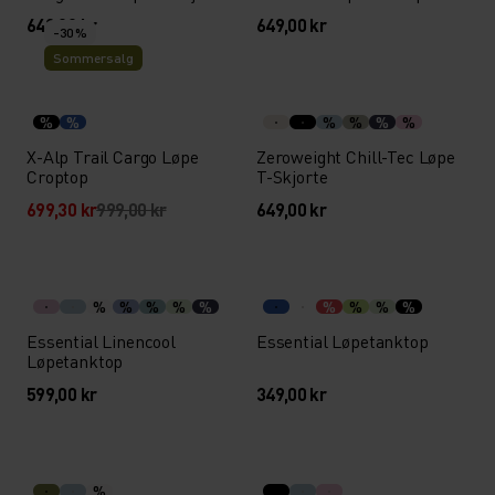
649,00 kr
649,00 kr
-30 %
Sommersalg
%
%
%
%
%
%
X-Alp Trail Cargo Løpe
Zeroweight Chill-Tec Løpe
Croptop
T-Skjorte
699,30 kr
999,00 kr
649,00 kr
%
%
%
%
%
%
%
%
%
Essential Linencool
Essential Løpetanktop
Løpetanktop
599,00 kr
349,00 kr
%