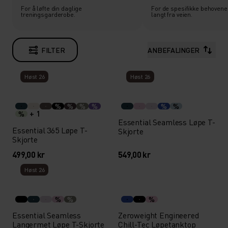
For å løfte din daglige
For de spesifikke behovene 
treningsgarderobe.
langt fra veien.
FILTER
ANBEFALINGER
Høst 26
Høst 26
%
%
%
%
%
%
+ 1
%
Essential Seamless Løpe T-
Essential 365 Løpe T-
Skjorte
Skjorte
499,00 kr
549,00 kr
Høst 26
%
%
%
Essential Seamless
Zeroweight Engineered
Langermet Løpe T-Skjorte
Chill-Tec Løpetanktop