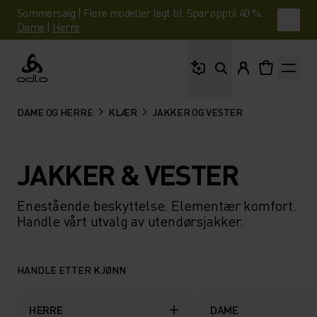
Sommersalg | Flere modeller lagt til. Spar opptil 40 %.
Dame
|
Herre
Hva leter du etter?
Odlo
DAME OG HERRE
KLÆR
JAKKER OG VESTER
JAKKER & VESTER
Enestående beskyttelse. Elementær komfort.
Handle vårt utvalg av utendørsjakker.
HANDLE ETTER KJØNN
HERRE
DAME