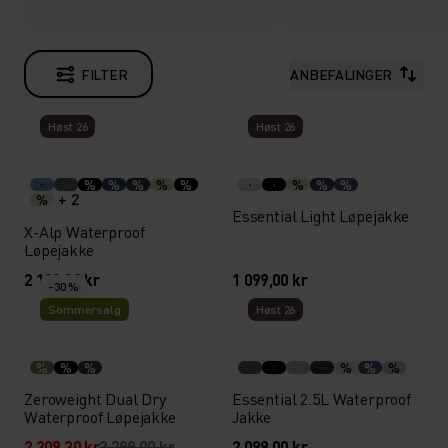
FILTER
ANBEFALINGER
Høst 26
Høst 26
%
%
%
%
%
%
%
%
+ 2
%
Essential Light Løpejakke
X-Alp Waterproof
Løpejakke
2 199,00 kr
1 099,00 kr
-30 %
Sommersalg
Høst 26
%
%
%
%
%
%
Zeroweight Dual Dry
Essential 2.5L Waterproof
Waterproof Løpejakke
Jakke
2 309,30 kr
3 299,00 kr
2 099,00 kr