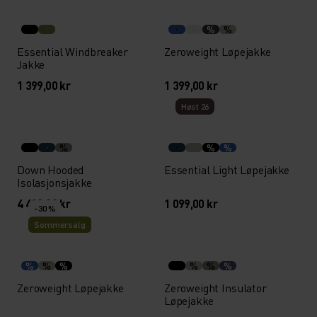
%
%
Essential Windbreaker
Zeroweight Løpejakke
Jakke
1 399,00 kr
1 399,00 kr
Høst 26
%
%
%
Down Hooded
Essential Light Løpejakke
Isolasjonsjakke
4 499,00 kr
1 099,00 kr
-30 %
Sommersalg
%
%
%
%
%
%
Zeroweight Løpejakke
Zeroweight Insulator
Løpejakke