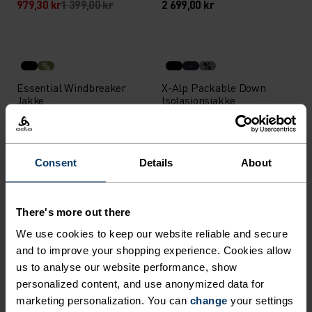
979,30 kr
1 399,00 kr
2 699,00 kr
%
%
Essential Windbreaker
X-Alp Packable Down
Jakke
Isolasjonsjakke
1 399,00 kr
3 299,00 kr
Consent
Details
About
%
%
%
%
%
X-Alp Packable Down
Zeroweight Løpevest
There's more out there
Isolasjonsjakke
We use cookies to keep our website reliable and secure
3 299,00 kr
1 099,00 kr
and to improve your shopping experience. Cookies allow
Vann­tett
Light
us to analyse our website performance, show
personalized content, and use anonymized data for
%
%
%
%
%
%
marketing personalization. You can
change
your settings