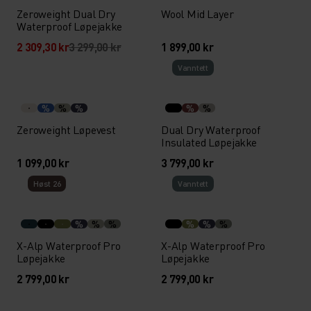
Zeroweight Dual Dry
Wool Mid Layer
Waterproof Løpejakke
2 309,30 kr
3 299,00 kr
1 899,00 kr
Vann­tett
%
%
%
%
%
Zeroweight Løpevest
Dual Dry Waterproof
Insulated Løpejakke
1 099,00 kr
3 799,00 kr
Høst 26
Vann­tett
%
%
%
%
%
%
X-Alp Waterproof Pro
X-Alp Waterproof Pro
Løpejakke
Løpejakke
2 799,00 kr
2 799,00 kr