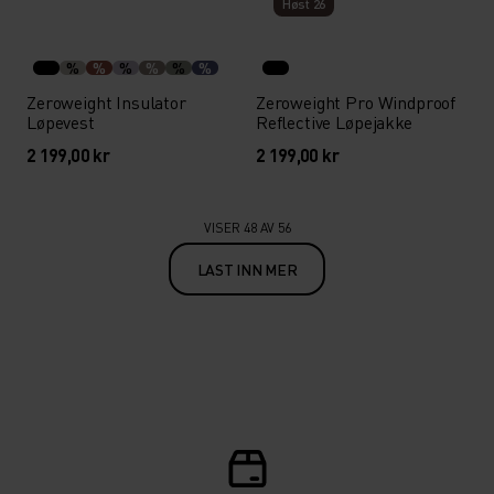
Høst 26
%
%
%
%
%
%
Zeroweight Insulator
Zeroweight Pro Windproof
Løpevest
Reflective Løpejakke
2 199,00 kr
2 199,00 kr
VISER 48 AV 56
LAST INN MER