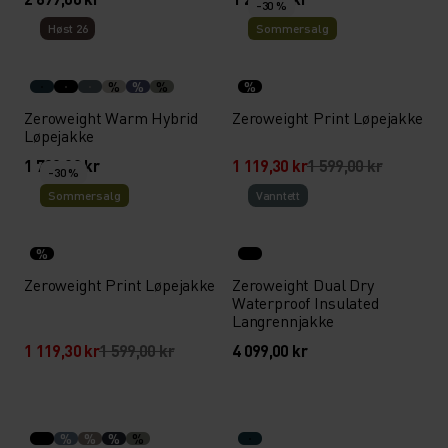
-30 %
Høst 26
Sommersalg
%
%
%
%
Zeroweight Warm Hybrid
Zeroweight Print Løpejakke
Løpejakke
1 799,00 kr
1 119,30 kr
1 599,00 kr
-30 %
Sommersalg
Vann­tett
%
Zeroweight Print Løpejakke
Zeroweight Dual Dry
Waterproof Insulated
Langrennjakke
1 119,30 kr
1 599,00 kr
4 099,00 kr
%
%
%
%