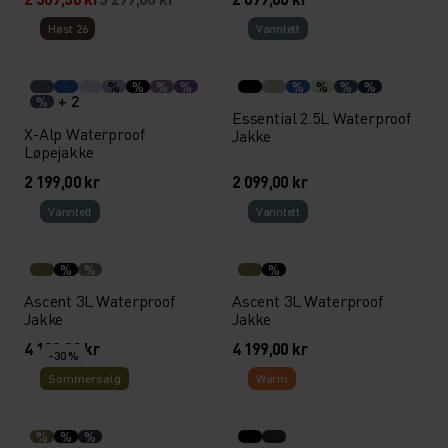
Høst 26
Vann­tett
%
%
%
%
%
%
%
%
+ 2
%
Essential 2.5L Waterproof
X-Alp Waterproof
Jakke
Løpejakke
2 199,00 kr
2 099,00 kr
Vann­tett
Vann­tett
%
%
%
Ascent 3L Waterproof
Ascent 3L Waterproof
Jakke
Jakke
4 199,00 kr
4 199,00 kr
-30 %
Sommersalg
Warm
%
%
%