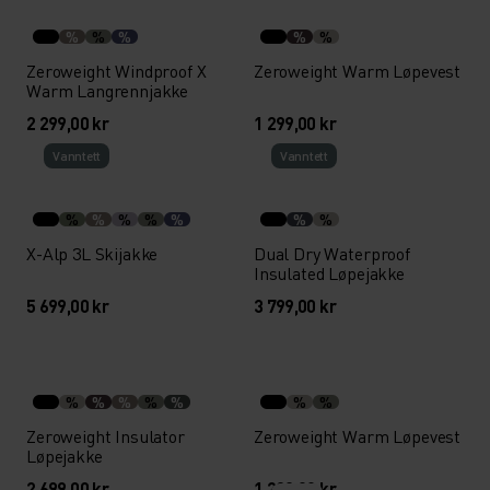
%
%
%
%
%
Zeroweight Windproof X
Zeroweight Warm Løpevest
Warm Langrennjakke
2 299,00 kr
1 299,00 kr
Vann­tett
Vann­tett
%
%
%
%
%
%
%
X-Alp 3L Skijakke
Dual Dry Waterproof
Insulated Løpejakke
5 699,00 kr
3 799,00 kr
%
%
%
%
%
%
%
Zeroweight Insulator
Zeroweight Warm Løpevest
Løpejakke
2 699,00 kr
1 299,00 kr