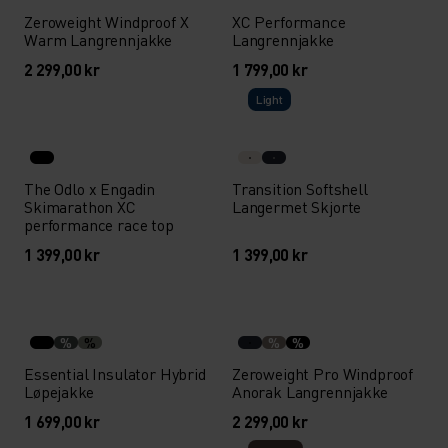
Zeroweight Windproof X
XC Performance
Warm Langrennjakke
Langrennjakke
2 299,00 kr
1 799,00 kr
Light
The Odlo x Engadin
Transition Softshell
Skimarathon XC
Langermet Skjorte
performance race top
1 399,00 kr
1 399,00 kr
%
%
%
%
Essential Insulator Hybrid
Zeroweight Pro Windproof
Løpejakke
Anorak Langrennjakke
1 699,00 kr
2 299,00 kr