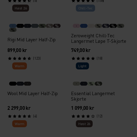
(5)
(158)
Høst 26
Chill-Tec
%
%
%
%
%
%
%
%
Zeroweight Chill-Tec
Rigi Mid Layer Half-Zip
Langermet Løpe T-Skjorte
899,00 kr
749,00 kr
(123)
(18)
Warm
Light
%
%
Wool Mid Layer Half-Zip
Essential Langermet
Skjorte
2 299,00 kr
1 099,00 kr
(4)
(12)
Warm
Høst 26