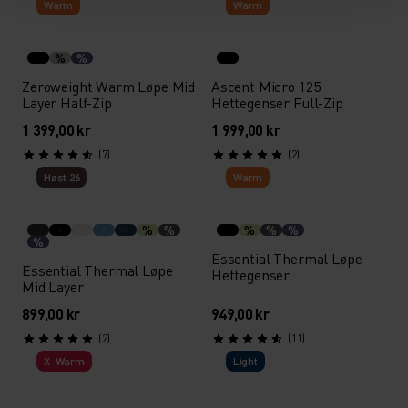
Warm
Warm
%
%
Zeroweight Warm Løpe Mid
Ascent Micro 125
Layer Half-Zip
Hettegenser Full-Zip
1 399,00 kr
1 999,00 kr
(7)
(2)
Høst 26
Warm
%
%
%
%
%
%
Essential Thermal Løpe
Essential Thermal Løpe
Hettegenser
Mid Layer
899,00 kr
949,00 kr
(2)
(11)
X-Warm
Light