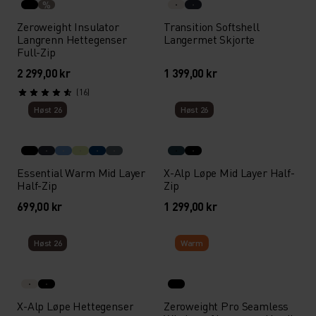
%
Zeroweight Insulator
Transition Softshell
Langrenn Hettegenser
Langermet Skjorte
Full-Zip
2 299,00 kr
1 399,00 kr
(16)
Høst 26
Høst 26
Essential Warm Mid Layer
X-Alp Løpe Mid Layer Half-
Half-Zip
Zip
699,00 kr
1 299,00 kr
Høst 26
Warm
X-Alp Løpe Hettegenser
Zeroweight Pro Seamless