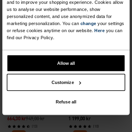
and to improve your shopping experience. Cookies allow
1 329,30 kr
1 899,00 kr
799,00 kr
us to analyse our website performance, show
(10)
personalized content, and use anonymized data for
Høst 26
Light
marketing personalization. You can
change
your settings
or refuse cookies anytime on our website.
Here
you can
find our Privacy Policy.
%
Merino 200 X Frozen Lake
Transition Insulated
Langermet T-Skjorte
Langermet Skjorte
1 199,00 kr
1 899,00 kr
Allow all
(1)
-30 %
Sommersalg
Warm
Customize
%
%
%
%
%
%
%
Refuse all
Essential Thermal Løpe
Merino 200 Pocket
Mid Layer Half-Zip
Langermet T-Skjorte
664,30 kr
949,00 kr
1 199,00 kr
(13)
(10)