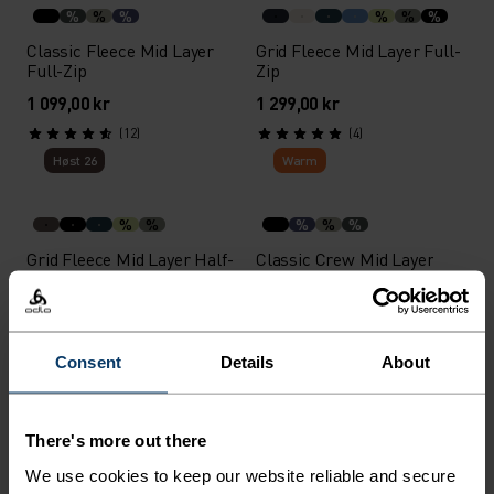
%
%
%
%
%
%
Classic Fleece Mid Layer
Grid Fleece Mid Layer Full-
Full-Zip
Zip
1 099,00 kr
1 299,00 kr
(12)
(4)
Høst 26
Warm
%
%
%
%
%
Grid Fleece Mid Layer Half-
Classic Crew Mid Layer
Zip
1 199,00 kr
899,00 kr
(2)
(5)
-30 %
Consent
Details
About
Sommersalg
Høst 26
%
%
%
There's more out there
Ascent Hettegenser Full-
Essential Warm Mid Layer
We use cookies to keep our website reliable and secure
Zip
Full-Zip