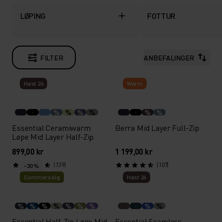
LØPING
FOTTUR
FILTER
ANBEFALINGER
Høst 26
Warm
%
%
%
%
%
%
Essential Ceramiwarm
Berra Mid Layer Full-Zip
Løpe Mid Layer Half-Zip
899,00 kr
1 199,00 kr
(139)
(107)
-30 %
Sommersalg
Høst 26
%
%
%
%
%
%
%
%
%
Essential Half-Zip Løpe Mid
Essential Seamless