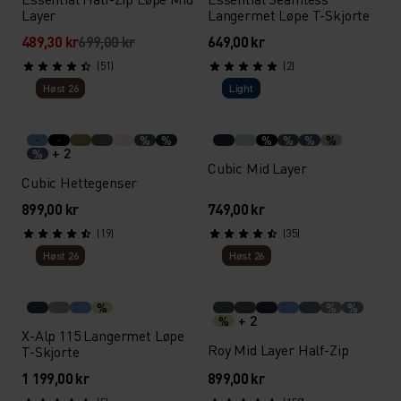
Layer
Langermet Løpe T-Skjorte
489,30 kr
699,00 kr
649,00 kr
(51)
(2)
Høst 26
Light
%
%
%
%
%
%
+ 2
%
Cubic Mid Layer
Cubic Hettegenser
899,00 kr
749,00 kr
(19)
(35)
Høst 26
Høst 26
%
%
%
+ 2
%
X-Alp 115 Langermet Løpe
Roy Mid Layer Half-Zip
T-Skjorte
1 199,00 kr
899,00 kr