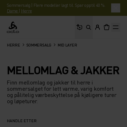
Sommersalg | Flere modeller lagt til. Spar opptil 40 %.
Dame
|
Herre
Hva leter du etter?
Odlo
HERRE
SOMMERSALG
MID LAYER
MELLOMLAG & JAKKER
Finn mellomlag og jakker til herre i
sommersalget for lett varme, varig komfort
og pålitelig værbeskyttelse på kjøligere turer
og løpeturer.
HANDLE ETTER