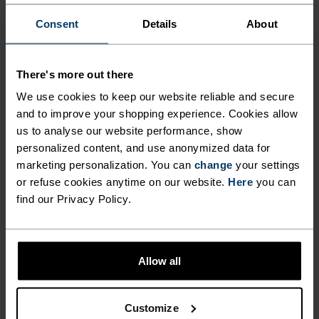
(5)
(7)
-30 %
-30 %
Consent
Details
About
Sommersalg
Sommersalg
There's more out there
%
%
%
%
Essential Windbreaker
Ascent Hettegenser Full-
We use cookies to keep our website reliable and secure
Jakke
Zip
and to improve your shopping experience. Cookies allow
979,30 kr
1 399,00 kr
1 329,30 kr
1 899,00 kr
us to analyse our website performance, show
personalized content, and use anonymized data for
(10)
-30 %
-30 %
marketing personalization. You can
change
your settings
Sommersalg
Sommersalg
or refuse cookies anytime on our website.
Here
you can
find our Privacy Policy.
%
%
%
Zeroweight Print Løpejakke
Essential Seamless
Langermet Løpe T-Skjorte
Allow all
1 119,30 kr
1 599,00 kr
454,30 kr
649,00 kr
(3)
(2)
-30 %
-30 %
Sommersalg
Sommersalg
Customize