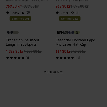
769,30 kr
1 099,00 kr
769,30 kr
1 099,00 kr
(55)
(3)
-30 %
-30 %
Sommersalg
Sommersalg
%
%
%
%
%
Transition Insulated
Essential Thermal Løpe
Langermet Skjorte
Mid Layer Half-Zip
1 329,30 kr
1 899,00 kr
664,30 kr
949,00 kr
(1)
(13)
VISER 20 AV 20