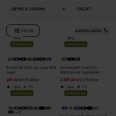
LØPING & TRENING
FRILUFT
FILTER
ANBEFALINGER
-30 %
-30 %
Sommersalg
Sommersalg
%
%
%
%
%
%
%
%
%
%
Essential Half-Zip Løpe Mid
Zeroweight Dual Dry
Layer
Waterproof Løpejakke
489,30 kr
699,00 kr
2 309,30 kr
3 299,00 kr
(51)
(15)
-30 %
-30 %
Sommersalg
Sommersalg
%
%
%
%
%
%
%
%
%
+ 2