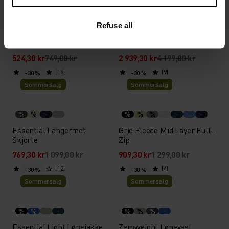
%
%
%
%
%
%
Refuse all
Zeroweight Chill-Tec
Ascent 3L Waterproof
Langermet Løpe T-Skjorte
Jakke
524,30 kr
749,00 kr
2 939,30 kr
4 199,00 kr
(18)
(9)
-30 %
-30 %
Sommersalg
Sommersalg
%
%
%
%
%
Essential Langermet
Grid Fleece Mid Layer Full-
Skjorte
Zip
769,30 kr
1 099,00 kr
909,30 kr
1 299,00 kr
(12)
(4)
-30 %
-30 %
Sommersalg
Sommersalg
%
%
%
%
%
Essential Light Løpejakke
Zeroweight Løpevest