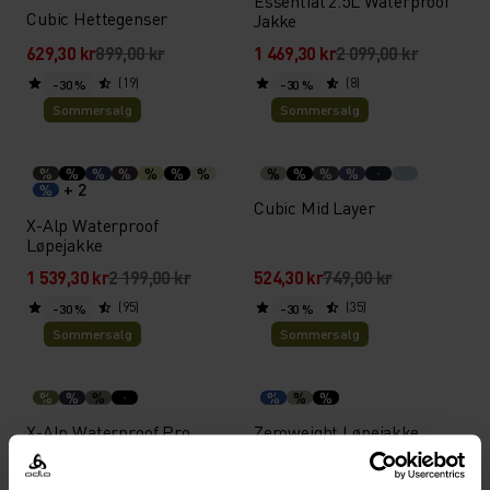
Essential 2.5L Waterproof
Cubic Hettegenser
Jakke
629,30 kr
899,00 kr
1 469,30 kr
2 099,00 kr
(19)
(8)
-30 %
-30 %
Sommersalg
Sommersalg
%
%
%
%
%
%
%
%
%
%
%
+ 2
%
Cubic Mid Layer
X-Alp Waterproof
Løpejakke
1 539,30 kr
2 199,00 kr
524,30 kr
749,00 kr
(95)
(35)
-30 %
-30 %
Sommersalg
Sommersalg
%
%
%
%
%
%
X-Alp Waterproof Pro
Zeroweight Løpejakke
Løpejakke
1 959,30 kr
2 799,00 kr
979,30 kr
1 399,00 kr