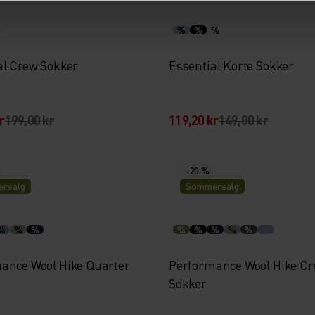
%
%
%
al Crew Sokker
Essential Korte Sokker
r
199,00 kr
119,20 kr
149,00 kr
-20 %
rsalg
Sommersalg
%
%
%
%
%
%
%
%
ance Wool Hike Quarter
Performance Wool Hike C
Sokker