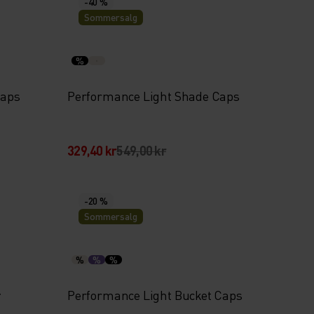
-40 %
Sommersalg
%
Caps
Performance Light Shade Caps
329,40 kr
549,00 kr
-20 %
Sommersalg
%
%
%
r
Performance Light Bucket Caps