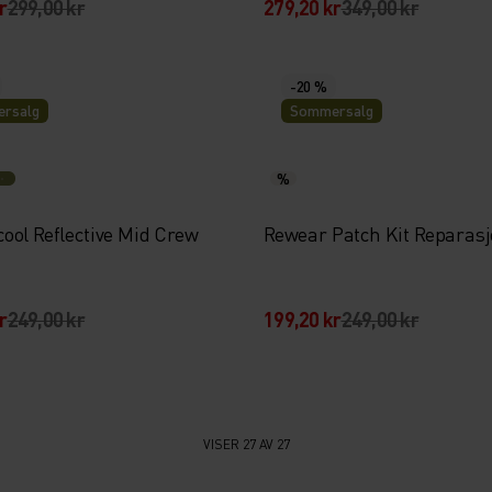
r
299,00 kr
279,20 kr
349,00 kr
-20 %
rsalg
Sommersalg
%
ool Reflective Mid Crew
Rewear Patch Kit Reparasj
r
249,00 kr
199,20 kr
249,00 kr
VISER 27 AV 27