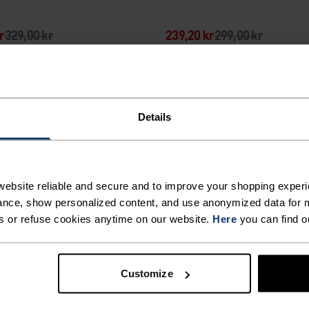
r
329,00 kr
239,20 kr
299,00 kr
-20 %
rsalg
Sommersalg
Details
%
%
ance Run Quarter Sokker
Sports Utility Waistband L
ebsite reliable and secure and to improve your shopping experi
nce, show personalized content, and use anonymized data for m
s or refuse cookies anytime on our website.
Here
you can find o
r
229,00 kr
399,20 kr
499,00 kr
Customize
-20 %
rsalg
Sommersalg