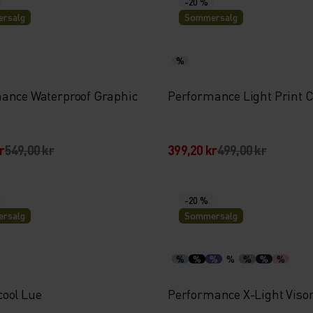
-20 %
rsalg
Sommersalg
%
ance Waterproof Graphic
Performance Light Print 
r
549,00 kr
399,20 kr
499,00 kr
-20 %
rsalg
Sommersalg
%
%
%
%
%
%
%
ool Lue
Performance X-Light Viso