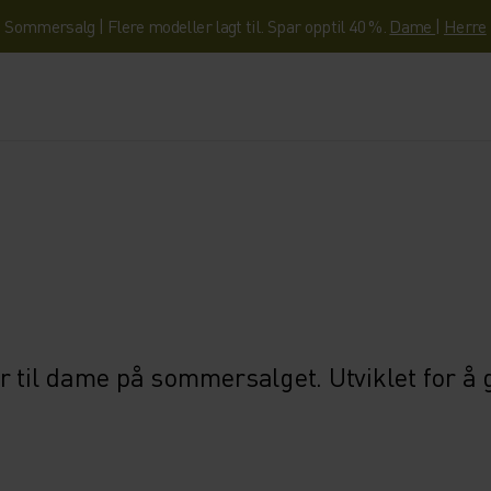
Sommersalg | Flere modeller lagt til. Spar opptil 40 %.
Dame
|
Herre
r til dame på sommersalget. Utviklet for å 