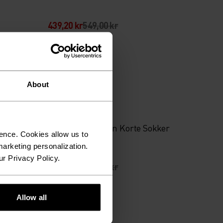
439,20 kr
549,00 kr
-20 %
Sommersalg
About
%
%
øpebelte
Performance Run Korte Sokker
ence. Cookies allow us to
arketing personalization.
ur Privacy Policy.
159,20 kr
199,00 kr
Allow all
-20 %
Sommersalg