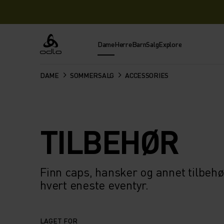
Dame
Herre
Barn
Salg
Explore
Odlo
DAME
SOMMERSALG
ACCESSORIES
TILBEHØR
Finn caps, hansker og annet tilbehø
hvert eneste eventyr.
LAGET FOR