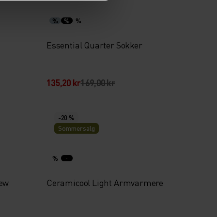
%
%
%
Essential Quarter Sokker
135,20 kr
169,00 kr
-20 %
Sommersalg
%
rew
Ceramicool Light Armvarmere