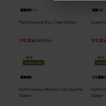
%
%
%
Performance Run Crew Sokker
Essenti
199,20 kr
249,00 kr
159,20 k
-20 %
-20 %
Sommersalg
Somme
%
%
%
Performance Merino Trail Quarter
Perform
Sokker
Sokker