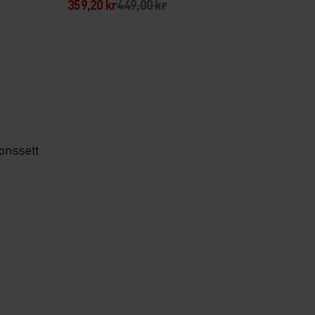
359,20 kr
449,00 kr
onssett