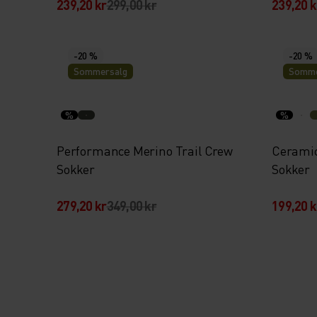
239,20 kr
299,00 kr
239,20 k
-20 %
-20 %
Sommersalg
Somme
%
%
Performance Merino Trail Crew
Ceramic
Sokker
Sokker
279,20 kr
349,00 kr
199,20 k