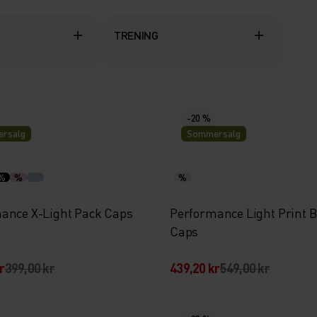
TRENING
-20 %
rsalg
Sommersalg
%
%
%
ance X-Light Pack Caps
Performance Light Print B
Caps
r
399,00 kr
439,20 kr
549,00 kr