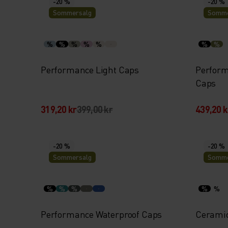
-20 %
-20 %
Sommersalg
Somme
%
%
%
%
%
%
%
Performance Light Caps
Perform
Caps
319,20 kr
399,00 kr
439,20 k
-20 %
-20 %
Sommersalg
Somme
%
%
%
%
%
Performance Waterproof Caps
Ceramic