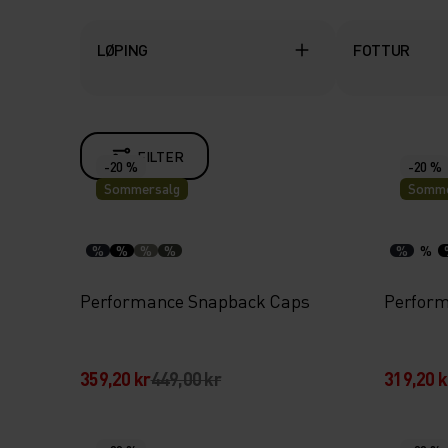
LØPING
FOTTUR
FILTER
-20 %
-20 %
Sommersalg
Somme
%
%
%
%
%
%
Performance Snapback Caps
Perform
359,20 kr
449,00 kr
319,20 k