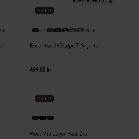
ANBEFALINGER
Høst 26
+ 2
+ 1
%
%
%
%
%
e
Essential 365 Løpe T-Skjorte
499,00 kr
Høst 26
Wool Mid Layer Half-Zip