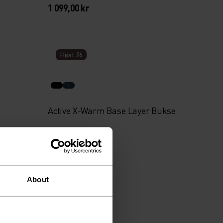
1 099,00 kr
Høst 26
Active X-Warm Base Layer Bukse
799,00 kr
About
Høst 26