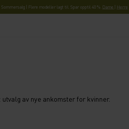
Sommersalg | Flere modeller lagt til. Spar opptil 40 %.
Dame
|
Herre
t utvalg av nye ankomster for kvinner.