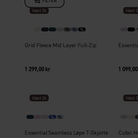
FILTER
Høst 26
Høst 2
%
%
%
Grid Fleece Mid Layer Full-Zip
Essenti
1 299,00 kr
1 099,00
Høst 26
Høst 2
%
%
Essential Seamless Løpe T-Skjorte
Cubic H