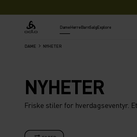
Dame
Herre
Barn
Salg
Explore
Odlo
DAME
NYHETER
NYHETER
Friske stiler for hverdagseventyr. E