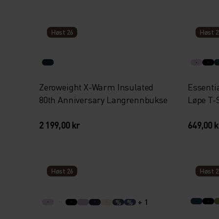
Høst 26
Høst 2
Zeroweight X-Warm Insulated
Essenti
80th Anniversary Langrennbukse
Løpe T-
2 199,00 kr
649,00 k
Høst 26
Høst 2
+ 1
%
%