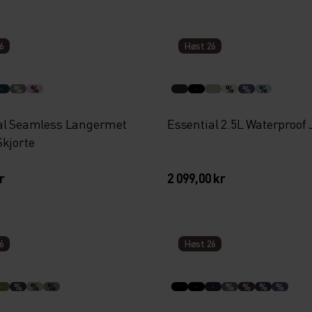
6
Høst 26
%
%
%
%
%
al Seamless Langermet
Essential 2.5L Waterproof
Skjorte
r
2 099,00 kr
6
Høst 26
%
%
%
%
%
%
%