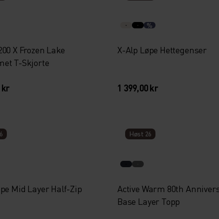
%
200 X Frozen Lake
X-Alp Løpe Hettegenser
et T-Skjorte
 kr
1 399,00 kr
6
Høst 26
pe Mid Layer Half-Zip
Active Warm 80th Anniver
Base Layer Topp