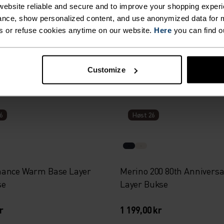
%
ebsite reliable and secure and to improve your shopping experi
nce, show personalized content, and use anonymized data for m
al Thermal
Performance Warm Base 
s or refuse cookies anytime on our website.
Here
you can find o
rømpebukse
Bukse
 kr
899,00 kr
Customize
6
Høst 26
ance Warm Base Layer
Merino 200 80th Anniversa
se
Layer Bukse
r
1 199,00 kr