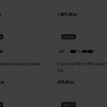
r
1 899,00 kr
6
Høst 26
%
oded Isolasjonsjakke
Essential Warm Mid Layer 
Zip
 kr
699,00 kr
6
Høst 26