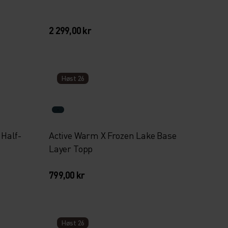
2 299,00 kr
Høst 26
Half-
Active Warm X Frozen Lake Base
Layer Topp
799,00 kr
Høst 26