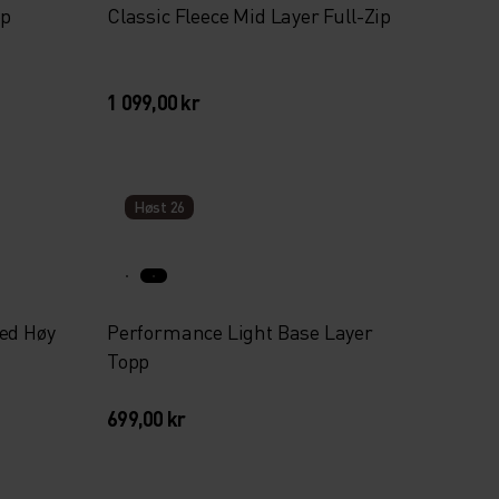
pp
Classic Fleece Mid Layer Full-Zip
1 099,00 kr
Høst 26
ed Høy
Performance Light Base Layer
Topp
699,00 kr