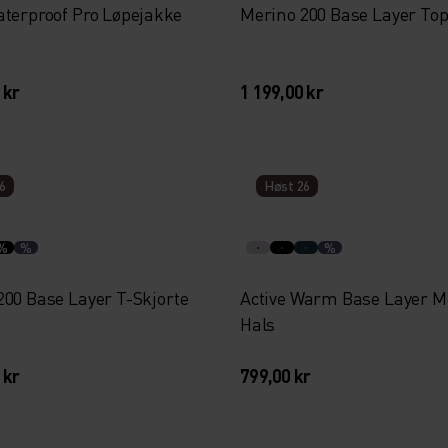
aterproof Pro Løpejakke
Merino 200 Base Layer To
 kr
1 199,00 kr
6
Høst 26
%
%
%
200 Base Layer T-Skjorte
Active Warm Base Layer M
Hals
 kr
799,00 kr