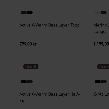
Active X-Warm Base Layer Topp
Merino 
Langerm
799,00 kr
1 199,00
Høst 26
Høst 2
Active X-Warm Base Layer Half-
X-Alp Lø
Zip