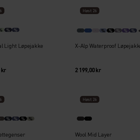
6
Høst 26
%
%
%
%
%
%
%
%
al Light Løpejakke
X-Alp Waterproof Løpejakk
 kr
2 199,00 kr
6
Høst 26
%
%
%
%
ettegenser
Wool Mid Layer