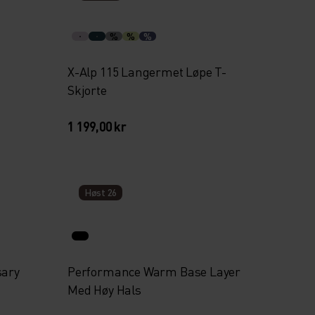
%
%
%
X-Alp 115 Langermet Løpe T-
Skjorte
1 199,00 kr
Høst 26
sary
Performance Warm Base Layer
Med Høy Hals