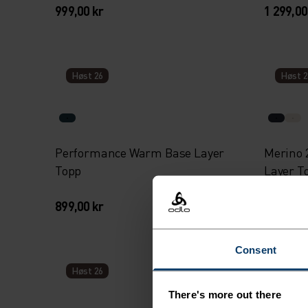
999,00 kr
1 299,00
Høst 26
Høst 2
Performance Warm Base Layer
Merino 
Topp
Layer T
899,00 kr
1 199,00
Consent
Høst 26
Høst 2
There's more out there