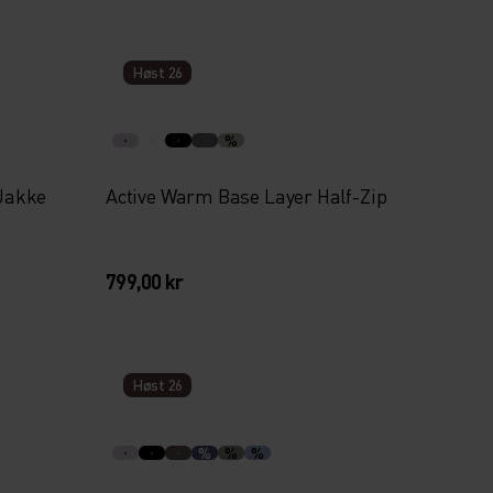
Høst 26
%
 Jakke
Active Warm Base Layer Half-Zip
799,00 kr
Høst 26
%
%
%