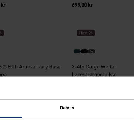
 kr
699,00 kr
6
Høst 26
%
200 80th Anniversary Base
X-Alp Cargo Winter
opp
Løpestrømpebukse
 kr
1 599,00 kr
Details
6
Høst 26