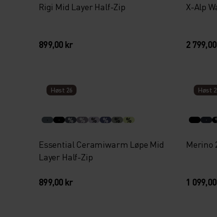
Rigi Mid Layer Half-Zip
X-Alp W
899,00 kr
2 799,00
Høst 26
Høst 2
%
%
%
%
%
%
Essential Ceramiwarm Løpe Mid
Merino 
Layer Half-Zip
899,00 kr
1 099,00