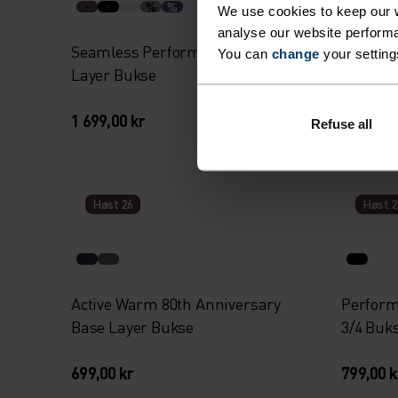
%
%
%
We use cookies to keep our w
analyse our website performa
Seamless Performance Wool Base
Essenti
You can
change
your setting
Layer Bukse
Løpest
1 699,00 kr
1 199,00
Refuse all
Høst 26
Høst 2
Active Warm 80th Anniversary
Perform
Base Layer Bukse
3/4 Buk
699,00 kr
799,00 k