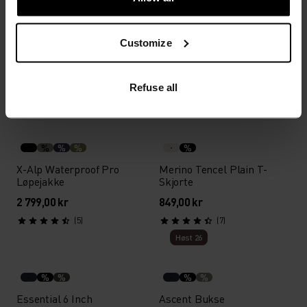
%
%
%
Active Warm Base Layer
Merino Tencel Hyper Map
Customize
Med Høy Hals
T-Skjorte
799,00 kr
949,00 kr
Refuse all
(71)
(3)
Vann­tett
%
%
%
%
X-Alp Waterproof Pro
Merino Tencel Plain T-
Løpejakke
Skjorte
2 799,00 kr
849,00 kr
(5)
(7)
Høst 26
%
%
%
%
Essential 6 Inch
Ascent Bukse