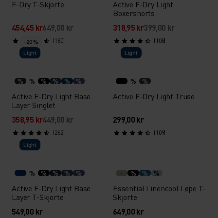
F-Dry T-Skjorte
Active F-Dry Light
Boxershorts
454,45 kr
649,00 kr
318,95 kr
399,00 kr
(180)
(108)
-20 %
Light
Light
%
%
%
%
%
%
%
%
Active F-Dry Light Base
Active F-Dry Light Truse
Layer Singlet
358,95 kr
449,00 kr
299,00 kr
(262)
(109)
Light
%
%
%
%
%
%
%
%
Active F-Dry Light Base
Essential Linencool Løpe T-
Layer T-Skjorte
Skjorte
549,00 kr
649,00 kr