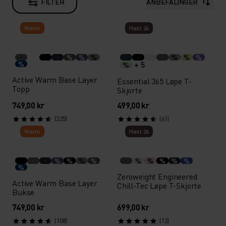
FILTER
ANBEFALINGER
Warm
Høst 26
%
%
%
%
%
%
%
+ 5
%
Active Warm Base Layer
Essential 365 Løpe T-
Topp
Skjorte
749,00 kr
499,00 kr
(325)
(61)
Warm
Høst 26
%
%
%
%
%
%
%
%
%
%
Zeroweight Engineered
Active Warm Base Layer
Chill-Tec Løpe T-Skjorte
Bukse
749,00 kr
699,00 kr
(108)
(12)