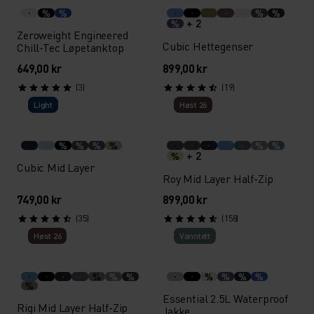
%
%
%
%
+ 2
%
Zeroweight Engineered
Cubic Hettegenser
Chill-Tec Løpetanktop
649,00 kr
899,00 kr
(3)
(19)
Light
Høst 26
%
%
%
%
%
%
+ 2
%
Cubic Mid Layer
Roy Mid Layer Half-Zip
749,00 kr
899,00 kr
(35)
(158)
Høst 26
Vann­tett
%
%
%
%
%
%
%
%
Essential 2.5L Waterproof
Rigi Mid Layer Half-Zip
Jakke