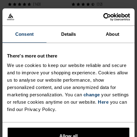
(163)
(32)
Light
%
%
Consent
Details
About
Essential Langermet
Ultra Lightweight Bukse
Skjorte
1 099,00 kr
1 199,00 kr
There's more out there
(12)
(9)
We use cookies to keep our website reliable and secure
Warm
and to improve your shopping experience. Cookies allow
us to analyse our website performance, show
%
%
personalized content, and use anonymized data for
marketing personalization. You can
change
your settings
Zeroweight
Active Warm Base Layer T-
Løpestrømpebukse
Skjorte
or refuse cookies anytime on our website.
Here
you can
find our Privacy Policy.
1 199,00 kr
699,00 kr
(23)
(81)
Warm
Allow all