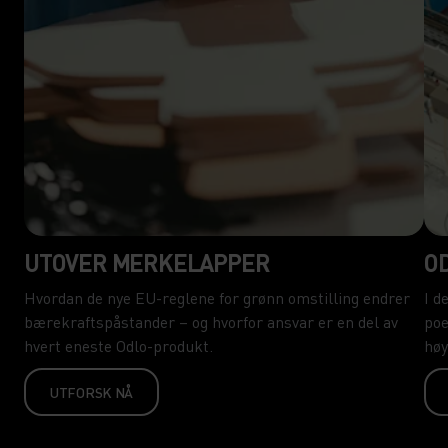
UTOVER MERKELAPPER
O
Hvordan de nye EU-reglene for grønn omstilling endrer
I d
bærekraftspåstander – og hvorfor ansvar er en del av
poe
hvert eneste Odlo-produkt.
høy
UTFORSK NÅ