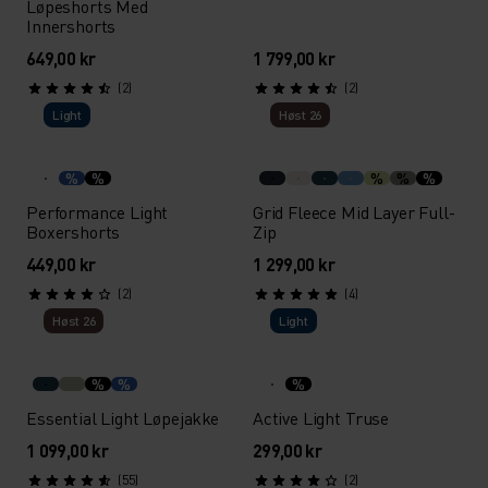
Løpeshorts Med
Innershorts
649,00 kr
1 799,00 kr
(2)
(2)
Light
Høst 26
%
%
%
%
%
Performance Light
Grid Fleece Mid Layer Full-
Boxershorts
Zip
449,00 kr
1 299,00 kr
(2)
(4)
Høst 26
Light
%
%
%
Essential Light Løpejakke
Active Light Truse
1 099,00 kr
299,00 kr
(55)
(2)