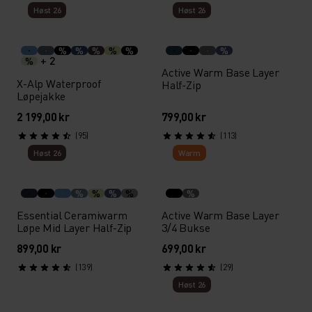
Høst 26
Høst 26
%
%
%
%
%
%
+ 2
%
Active Warm Base Layer
X-Alp Waterproof
Half-Zip
Løpejakke
2 199,00 kr
799,00 kr
(95)
(113)
Høst 26
Warm
%
%
%
%
%
Essential Ceramiwarm
Active Warm Base Layer
Løpe Mid Layer Half-Zip
3/4 Bukse
899,00 kr
699,00 kr
(139)
(29)
Høst 26