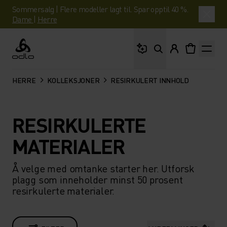
Sommersalg | Flere modeller lagt til. Spar opptil 40 %.
Dame
|
Herre
Hva leter du etter?
Odlo
HERRE
KOLLEKSJONER
RESIRKULERT INNHOLD
RESIRKULERTE
MATERIALER
Å velge med omtanke starter her. Utforsk
plagg som inneholder minst 50 prosent
resirkulerte materialer.