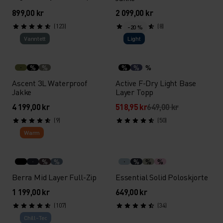
899,00 kr
2 099,00 kr
(123)
(8)
-20 %
Vann­tett
Light
%
%
%
%
%
Ascent 3L Waterproof
Active F-Dry Light Base
Jakke
Layer Topp
4 199,00 kr
518,95 kr
649,00 kr
(9)
(50)
Warm
%
%
%
%
%
Berra Mid Layer Full-Zip
Essential Solid Poloskjorte
1 199,00 kr
649,00 kr
(107)
(34)
Chill-Tec