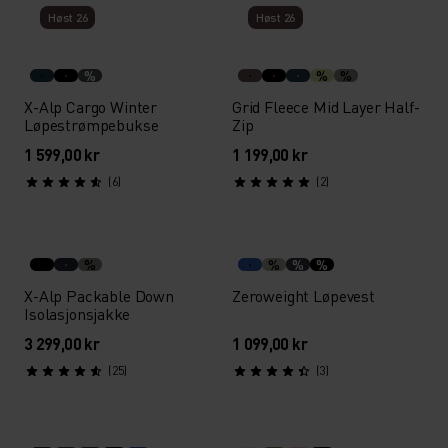
Høst 26
Høst 26
%
%
%
X-Alp Cargo Winter
Grid Fleece Mid Layer Half-
Løpestrømpebukse
Zip
1 599,00 kr
1 199,00 kr
(6)
(2)
%
%
%
%
X-Alp Packable Down
Zeroweight Løpevest
Isolasjonsjakke
3 299,00 kr
1 099,00 kr
(25)
(3)