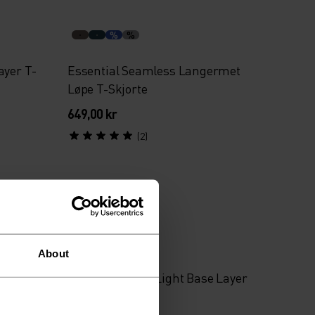
%
%
ayer T-
Essential Seamless Langermet
Løpe T-Skjorte
649,00 kr
(2)
X-Light
%
%
%
About
-Skjorte
Performance X-Light Base Layer
Singlet