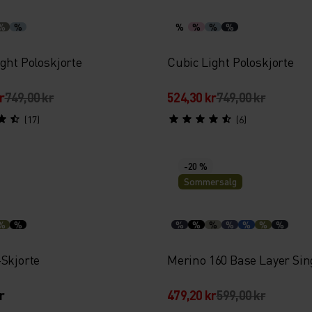
%
%
%
%
%
%
ght Poloskjorte
Cubic Light Poloskjorte
r
749,00 kr
524,30 kr
749,00 kr
(17)
(6)
-20 %
Sommersalg
%
%
%
%
%
%
%
%
%
-Skjorte
Merino 160 Base Layer Sin
r
479,20 kr
599,00 kr