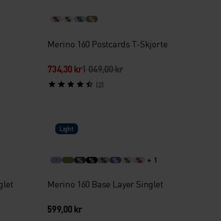
%
%
%
%
Merino 160 Postcards T-Skjorte
734,30 kr
1 049,00 kr
(2)
Light
+ 1
%
%
%
%
%
%
glet
Merino 160 Base Layer Singlet
599,00 kr