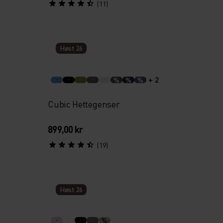
(11)
Høst 26
+ 2
%
%
%
Cubic Hettegenser
899,00 kr
(19)
Høst 26
%