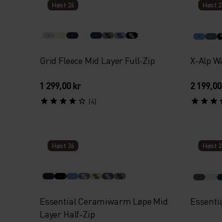
Høst 26
Høst 2
%
%
%
Grid Fleece Mid Layer Full-Zip
X-Alp W
1 299,00 kr
2 199,00
(4)
Høst 26
Høst 2
%
%
%
%
Essential Ceramiwarm Løpe Mid
Essentia
Layer Half-Zip