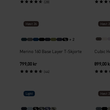
(28)
Høst 26
Høst 2
+ 2
%
Merino 160 Base Layer T-Skjorte
Cubic H
799,00 kr
899,00 k
(44)
Light
Høst 2
%
%
%
%