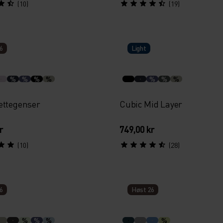
(10)
(19)
6
Light
%
%
%
%
%
%
%
ettegenser
Cubic Mid Layer
r
749,00 kr
(10)
(28)
6
Høst 26
%
%
%
%