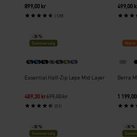
899,00 kr
499,00 k
(139)
-30 %
Sommersalg
Warm
%
%
%
%
%
%
%
Essential Half-Zip Løpe Mid Layer
Berra Mi
489,30 kr
699,00 kr
1 199,00
(51)
-30 %
-30 %
Sommersalg
Somme