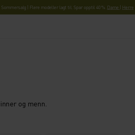
Sommersalg | Flere modeller lagt til. Spar opptil 40 %.
Dame
|
Herre
vinner og menn.