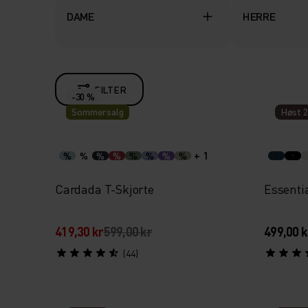
DAME
HERRE
FILTER
-30 %
Sommersalg
Høst 2
+ 1
%
%
%
%
%
%
%
%
Cardada T-Skjorte
Essentia
419,30 kr
599,00 kr
499,00 k
(44)