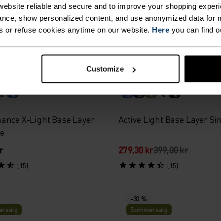
r
549,00 kr
ebsite reliable and secure and to improve your shopping experi
nce, show personalized content, and use anonymized data for m
(12)
(4)
s or refuse cookies anytime on our website.
Here
you can find o
-30 %
t
Sommersalg
Customize
%
%
%
%
%
%
%
ance X-Light Base Layer
Active Light Base Layer Si
te
r
279,30 kr
399,00 kr
(15)
(15)
-30 %
rsalg
Sommersalg