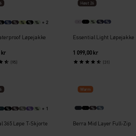
6
Høst 26
+ 2
%
%
%
%
%
%
%
%
%
aterproof Løpejakke
Essential Light Løpejakke
 kr
1 099,00 kr
(95)
(31)
6
Warm
+ 1
%
%
%
%
%
%
%
l 365 Løpe T-Skjorte
Berra Mid Layer Full-Zip