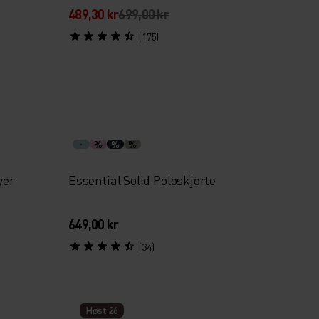
489,30 kr
699,00 kr
(175)
%
%
%
yer
Essential Solid Poloskjorte
649,00 kr
(34)
Høst 26