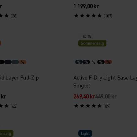
r
1 199,00 kr
(28)
(107)
-40 %
Sommersalg
%
%
%
%
%
%
d Layer Full-Zip
Active F-Dry Light Base La
Singlet
 kr
269,40 kr
449,00 kr
(62)
(89)
rsalg
Light