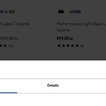
%
%
%
%
%
5 Løpe T-Skjorte
Performance Light Base L
Skjorte
r
799,00 kr
599,00 kr
(71)
(8)
6
Høst 26
%
%
%
%
%
%
Details
al Seamless Løpe T-Skjorte
Essential Seamless Løpe T