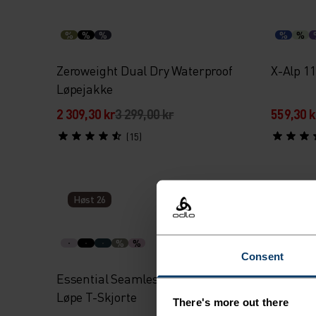
%
%
%
%
%
Zeroweight Dual Dry Waterproof
X-Alp 11
Løpejakke
2 309,30 kr
3 299,00 kr
559,30 k
(15)
Høst 26
Høst 2
%
%
Consent
Essential Seamless Langermet
Essenti
Løpe T-Skjorte
There's more out there