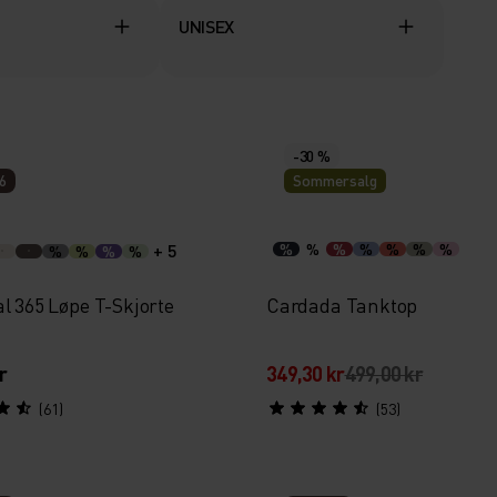
UNISEX
-30 %
6
Sommersalg
+ 5
%
%
%
%
%
%
%
%
%
%
%
l 365 Løpe T-Skjorte
Cardada Tanktop
r
349,30 kr
499,00 kr
(61)
(53)