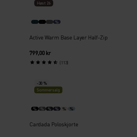
Høst 26
%
Active Warm Base Layer Half-Zip
799,00 kr
(113)
-30 %
Sommersalg
%
%
%
%
%
%
Cardada Poloskjorte