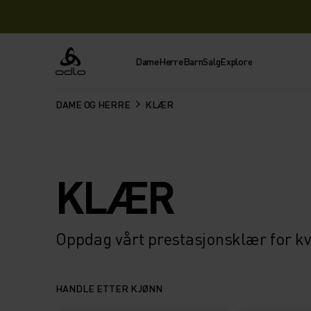
Dame
Herre
Barn
Salg
Explore
Odlo
DAME OG HERRE
KLÆR
KLÆR
Oppdag vårt prestasjonsklær for k
HANDLE ETTER KJØNN