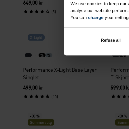
649,00 kr
549,00 k
We use cookies to keep our w
analyse our website performa
(5)
You can
change
your setting
X-Light
X-Ligh
Refuse all
%
%
%
Performance X-Light Base Layer
Perform
Singlet
T-Skjor
499,00 kr
599,00 k
(10)
-30 %
-30 %
Sommersalg
Somme