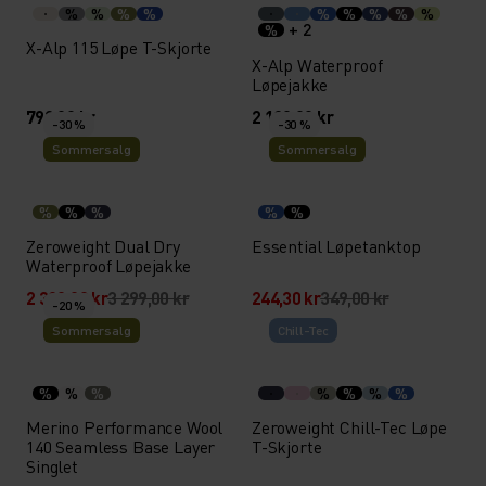
%
%
%
%
%
%
%
%
%
+ 2
%
X-Alp 115 Løpe T-Skjorte
X-Alp Waterproof
Løpejakke
799,00 kr
2 199,00 kr
-30 %
-30 %
Sommersalg
Sommersalg
%
%
%
%
%
Zeroweight Dual Dry
Essential Løpetanktop
Waterproof Løpejakke
2 309,30 kr
3 299,00 kr
244,30 kr
349,00 kr
-20 %
Sommersalg
Chill-Tec
%
%
%
%
%
%
%
Merino Performance Wool
Zeroweight Chill-Tec Løpe
140 Seamless Base Layer
T-Skjorte
Singlet