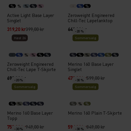
%
%
%
%
%
%
%
Active Light Base Layer
Zeroweight Engineered
Singlet
Chill-Tec Løpetanktop
319,20 kr
399,00 kr
649,00 kr
-20 %
Høst 26
Sommersalg
%
%
%
%
%
%
%
%
%
%
%
%
Zeroweight Engineered
Merino 160 Base Layer
Chill-Tec Løpe T-Skjorte
Singlet
699,00 kr
479,20 kr
599,00 kr
-20 %
-30 %
Sommersalg
Sommersalg
%
%
%
%
%
%
%
%
Merino 160 Base Layer
Merino 160 Plain T-Skjorte
Topp
759,20 kr
949,00 kr
594,30 kr
849,00 kr
-30 %
-30 %