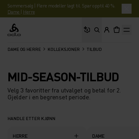
Sommersalg | Flere modeller lagt til. Spar opptil 40 %.
Dame
|
Herre
Hva leter du etter?
Odlo
DAME OG HERRE
KOLLEKSJONER
TILBUD
MID-SEASON-TILBUD
Velg 3 favoritter fra utvalget og betal for 2.
Gjelder i en begrenset periode.
HANDLE ETTER KJØNN
HERRE
DAME