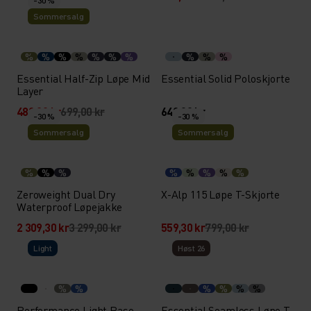
-30 %
Sommersalg
%
%
%
%
%
%
%
%
%
%
Essential Half-Zip Løpe Mid
Essential Solid Poloskjorte
Layer
489,30 kr
699,00 kr
649,00 kr
-30 %
-30 %
Sommersalg
Sommersalg
%
%
%
%
%
%
%
%
Zeroweight Dual Dry
X-Alp 115 Løpe T-Skjorte
Waterproof Løpejakke
2 309,30 kr
3 299,00 kr
559,30 kr
799,00 kr
Light
Høst 26
%
%
%
%
%
%
Performance Light Base
Essential Seamless Løpe T-