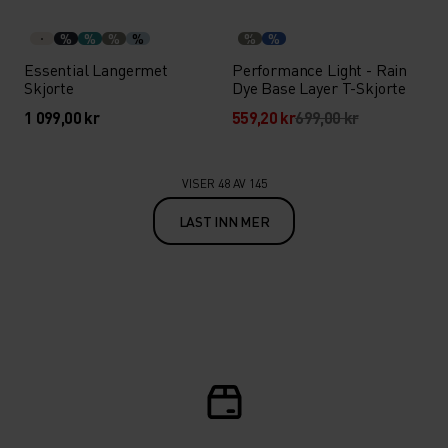
%
%
%
%
%
%
Essential Langermet
Performance Light - Rain
Skjorte
Dye Base Layer T-Skjorte
1 099,00 kr
559,20 kr
699,00 kr
VISER 48 AV 145
LAST INN MER