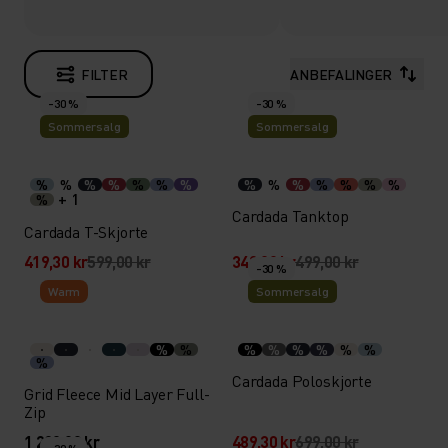
FILTER
ANBEFALINGER
-30 %
-30 %
Sommersalg
Sommersalg
%
%
%
%
%
%
%
%
%
%
%
%
%
%
+ 1
%
Cardada Tanktop
Cardada T-Skjorte
419,30 kr
599,00 kr
349,30 kr
499,00 kr
-30 %
Warm
Sommersalg
%
%
%
%
%
%
%
%
%
Cardada Poloskjorte
Grid Fleece Mid Layer Full-
Zip
1 299,00 kr
489,30 kr
699,00 kr