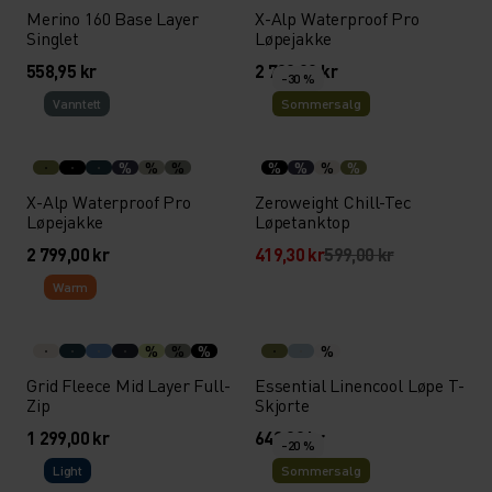
Merino 160 Base Layer
X-Alp Waterproof Pro
Singlet
Løpejakke
558,95 kr
2 799,00 kr
-30 %
Vann­tett
Sommersalg
%
%
%
%
%
%
%
X-Alp Waterproof Pro
Zeroweight Chill-Tec
Løpejakke
Løpetanktop
2 799,00 kr
419,30 kr
599,00 kr
Warm
%
%
%
%
Grid Fleece Mid Layer Full-
Essential Linencool Løpe T-
Zip
Skjorte
1 299,00 kr
649,00 kr
-20 %
Light
Sommersalg