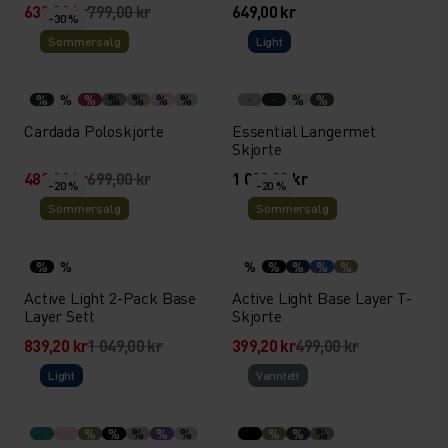
639,20 kr
799,00 kr
649,00 kr
-30 %
Sommersalg
Light
%
%
%
%
%
%
%
%
%
Cardada Poloskjorte
Essential Langermet
Skjorte
489,30 kr
699,00 kr
1 099,00 kr
-20 %
-20 %
Sommersalg
Sommersalg
%
%
%
%
%
%
%
Active Light 2-Pack Base
Active Light Base Layer T-
Layer Sett
Skjorte
839,20 kr
1 049,00 kr
399,20 kr
499,00 kr
Light
Vann­tett
%
%
%
%
%
%
%
%