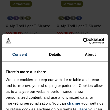
Sommersalg
Sommersalg
%
%
%
%
%
%
%
%
X-Alp Trail Løpe T-Skjorte
X-Alp Trail Løpe T-Skjorte
559,30 kr
799,00 kr
559,30 kr
799,00 kr
Chill-Tec
Chill-Tec
Consent
Details
About
%
%
%
%
%
%
%
Zeroweight Chill-Tec
Zeroweight Chill-Tec
Langermet Løpe T-Skjorte
Langermet Løpe T-Skjorte
There's more out there
749,00 kr
749,00 kr
We use cookies to keep our website reliable and secure
Vann­tett
Vann­tett
and to improve your shopping experience. Cookies allow
us to analyse our website performance, show
%
%
%
%
%
%
%
personalized content, and use anonymized data for
Essential 2.5L Waterproof
Essential 2.5L Waterproof
marketing personalization. You can
change
your settings
Jakke
Jakke
or refuse cookies anytime on our website.
Here
you can