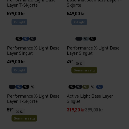
Layer T-Skjorte
Skjorte
599,00 kr
549,00 kr
X-Light
X-Light
%
%
%
%
%
Performance X-Light Base
Performance X-Light Base
Layer Singlet
Layer Singlet
499,00 kr
499,00 kr
-20 %
X-Light
Sommersalg
%
%
%
%
%
%
%
%
Performance X-Light Base
Active Light Base Layer
Layer T-Skjorte
Singlet
599,00 kr
319,20 kr
399,00 kr
-20 %
Sommersalg