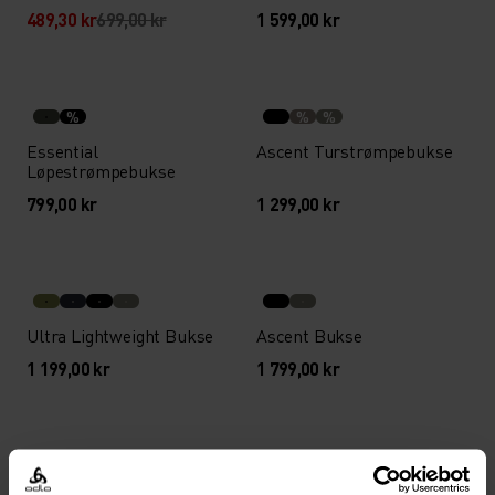
489,30 kr
699,00 kr
1 599,00 kr
%
%
%
Essential
Ascent Turstrømpebukse
Løpestrømpebukse
799,00 kr
1 299,00 kr
Ultra Lightweight Bukse
Ascent Bukse
1 199,00 kr
1 799,00 kr
%
%
%
%
%
%
%
%