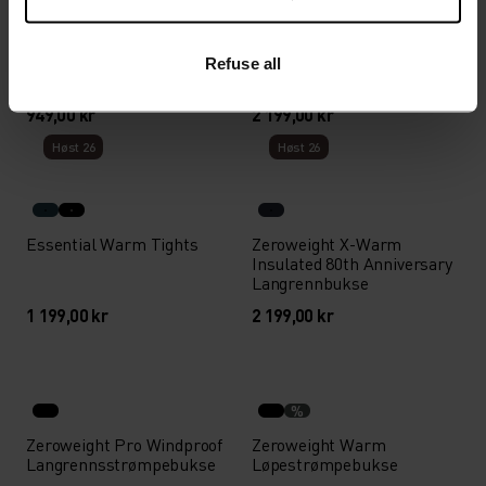
%
%
%
%
Essential Warm
Zeroweight Windproof X
Refuse all
Løpestrømpebukse
Warm Langrennsbukse
949,00 kr
2 199,00 kr
Høst 26
Høst 26
Essential Warm Tights
Zeroweight X-Warm
Insulated 80th Anniversary
Langrennbukse
1 199,00 kr
2 199,00 kr
%
Zeroweight Pro Windproof
Zeroweight Warm
Langrennsstrømpebukse
Løpestrømpebukse