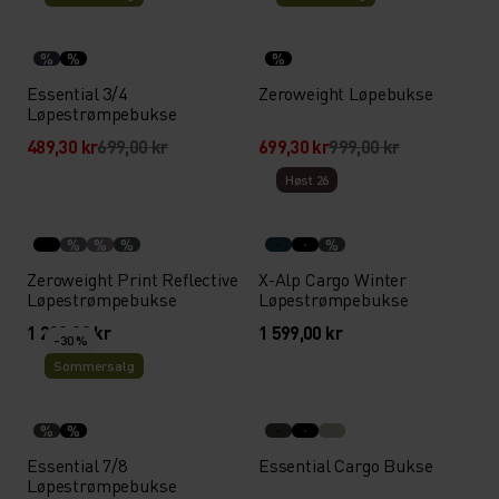
%
%
%
Essential 3/4
Zeroweight Løpebukse
Løpestrømpebukse
489,30 kr
699,00 kr
699,30 kr
999,00 kr
Høst 26
%
%
%
%
Zeroweight Print Reflective
X-Alp Cargo Winter
Løpestrømpebukse
Løpestrømpebukse
1 299,00 kr
1 599,00 kr
-30 %
Sommersalg
%
%
Essential 7/8
Essential Cargo Bukse
Løpestrømpebukse