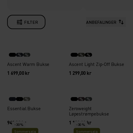
FILTER
ANBEFALINGER
%
%
%
%
Ascent Warm Bukse
Ascent Light Zip-Off Bukse
1 699,00 kr
1 299,00 kr
%
%
%
Essential Bukse
Zeroweight
Løpestrømpebukse
949,00 kr
1 199,00 kr
-30 %
-30 %
Sommersalg
Sommersalg