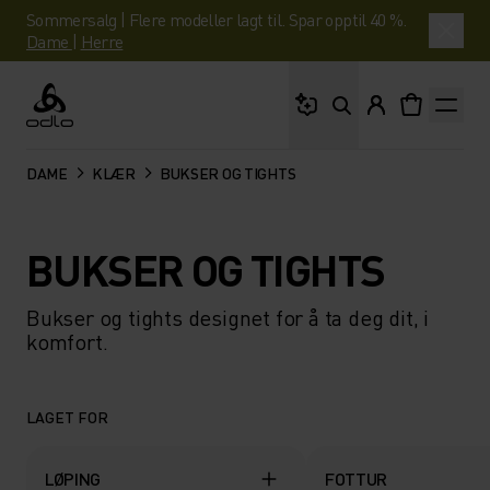
Sommersalg | Flere modeller lagt til. Spar opptil 40 %.
Dame
|
Herre
Hva leter du etter?
Odlo
DAME
KLÆR
BUKSER OG TIGHTS
BUKSER OG TIGHTS
Bukser og tights designet for å ta deg dit, i
komfort.
LAGET FOR
LØPING
FOTTUR