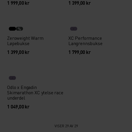
1 999,00 kr
1 399,00 kr
%
Zeroweight Warm
XC Performance
Løpebukse
Langrennsbukse
1 399,00 kr
1 799,00 kr
Odlo x Engadin
Skimarathon XC ytelse race
underdel
1 049,00 kr
VISER 29 AV 29