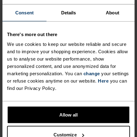
Zeroweight Elite Windproof
X-Alp 3L Bukse
Langrennsbukse
Consent
Details
About
5 099,00 kr
2 599,00 kr
Høst 26
There's more out there
%
%
%
We use cookies to keep our website reliable and secure
and to improve your shopping experience. Cookies allow
Zeroweight Print
Essential Thermal
Løpestrømpebukse
Løpestrømpebukse
us to analyse our website performance, show
personalized content, and use anonymized data for
1 165,00 kr
1 199,00 kr
marketing personalization. You can
change
your settings
or refuse cookies anytime on our website.
Here
you can
find our Privacy Policy.
%
%
%
%
%
%
Essential Warm
Zeroweight Pro Windproof
Langrennsbukse
Warm Langrennsbukse
Allow all
1 299,00 kr
2 099,00 kr
Customize