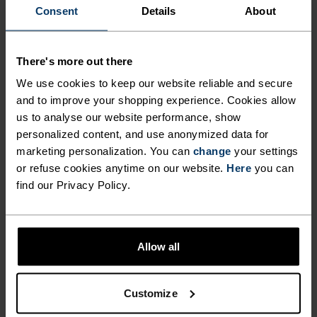
Consent
Details
About
There's more out there
We use cookies to keep our website reliable and secure
and to improve your shopping experience. Cookies allow
us to analyse our website performance, show
personalized content, and use anonymized data for
marketing personalization. You can
change
your settings
-20 %
-20 %
or refuse cookies anytime on our website.
Here
you can
Sommersalg
Sommersalg
SOKKER, FORNYET.
find our Privacy Policy.
Sjekk ut de oppdaterte designene våre med målrettet
%
%
%
%
%
%
støtte, bedre demping og økt pusteevne.
Essential Korte Sokker
Essential Quarter Sokker
Allow all
119,20 kr
149,00 kr
135,20 kr
169,00 kr
(2)
(1)
-20 %
Customize
Sommersalg