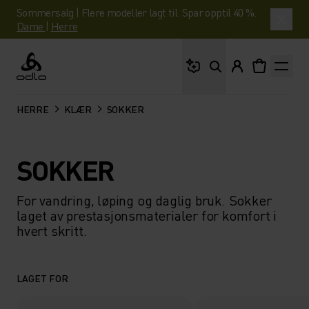
Sommersalg | Flere modeller lagt til. Spar opptil 40 %.
Dame
|
Herre
Hva leter du etter?
Odlo
HERRE
KLÆR
SOKKER
SOKKER
For vandring, løping og daglig bruk. Sokker
laget av prestasjonsmaterialer for komfort i
hvert skritt.
LAGET FOR