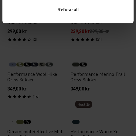
%
%
%
%
%
%
Refuse all
Performance Merino Trail
Performance Wool Hike
Quarter Sokker
Quarter Sokker
299,00 kr
239,20 kr
299,00 kr
(2)
(21)
%
%
%
%
%
%
Performance Wool Hike
Performance Merino Trail
Crew Sokker
Crew Sokker
349,00 kr
349,00 kr
(16)
Høst 26
%
Ceramicool Reflective Mid
Performance Warm Xc