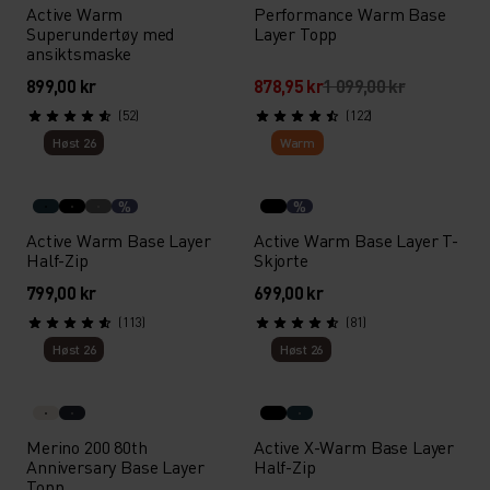
Active Warm
Performance Warm Base
Superundertøy med
Layer Topp
ansiktsmaske
899,00 kr
878,95 kr
1 099,00 kr
(52)
(122)
Høst 26
Warm
%
%
Active Warm Base Layer
Active Warm Base Layer T-
Half-Zip
Skjorte
799,00 kr
699,00 kr
(113)
(81)
Høst 26
Høst 26
Merino 200 80th
Active X-Warm Base Layer
Anniversary Base Layer
Half-Zip
Topp