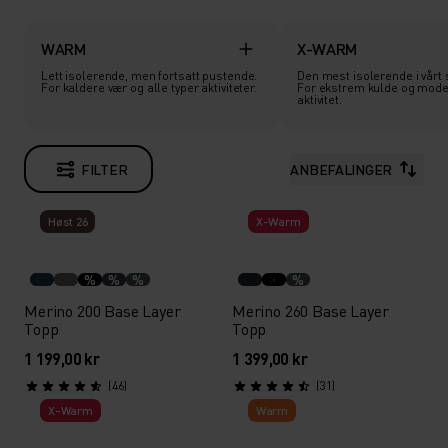
WARM
X-WARM
Lett isolerende, men fortsatt pustende.
Den mest isolerende i vårt 
For kaldere vær og alle typer aktiviteter.
For ekstrem kulde og moder
aktivitet.
FILTER
ANBEFALINGER
Høst 26
X-Warm
%
%
%
%
Merino 200 Base Layer
Merino 260 Base Layer
Topp
Topp
1 199,00 kr
1 399,00 kr
(46)
(31)
X-Warm
Warm