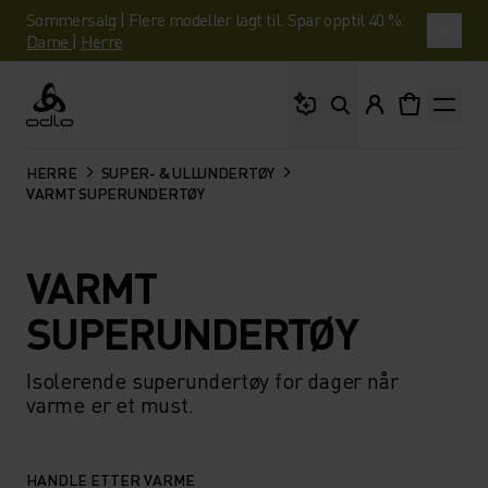
Sommersalg | Flere modeller lagt til. Spar opptil 40 %.
Dame
|
Herre
Hva leter du etter?
Odlo
HERRE
SUPER- & ULLUNDERTØY
VARMT SUPERUNDERTØY
VARMT
SUPERUNDERTØY
Isolerende superundertøy for dager når
varme er et must.
HANDLE ETTER VARME