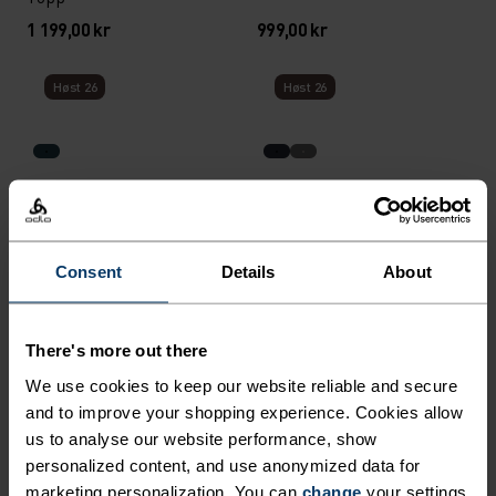
1 199,00 kr
999,00 kr
Høst 26
Høst 26
Active Warm X Frozen Lake
Active Warm 80th
Base Layer Topp
Anniversary Base Layer
Topp
799,00 kr
699,00 kr
Consent
Details
About
Høst 26
Høst 26
There's more out there
We use cookies to keep our website reliable and secure
and to improve your shopping experience. Cookies allow
Performance Warm Base
Active X-Warm Base Layer
Layer Topp
Topp
us to analyse our website performance, show
personalized content, and use anonymized data for
899,00 kr
799,00 kr
marketing personalization. You can
change
your settings