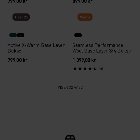
799,00 kr
899,00 kr
Høst 26
Warm
Active X-Warm Base Layer
Seamless Performance
Bukse
Wool Base Layer 3/4 Bukse
799,00 kr
1 399,00 kr
(4)
VISER 32 AV 32