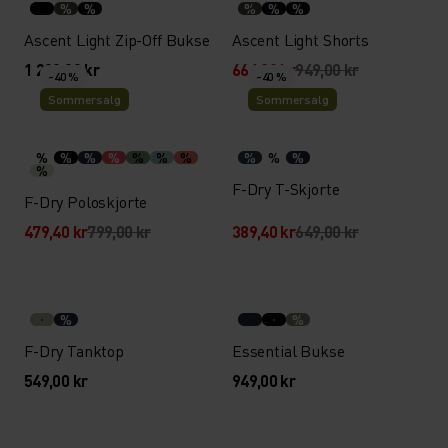
%
%
%
%
%
Ascent Light Zip-Off Bukse
Ascent Light Shorts
1 299,00 kr
664,30 kr
949,00 kr
-40 %
-40 %
Sommersalg
Sommersalg
%
%
%
%
%
%
%
%
%
%
%
F-Dry T-Skjorte
F-Dry Poloskjorte
479,40 kr
799,00 kr
389,40 kr
649,00 kr
%
%
F-Dry Tanktop
Essential Bukse
549,00 kr
949,00 kr