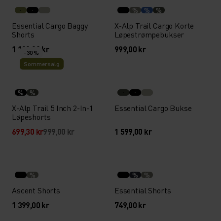
%
%
%
Essential Cargo Baggy
X-Alp Trail Cargo Korte
Shorts
Løpestrømpebukser
1 199,00 kr
999,00 kr
-30 %
Sommersalg
%
%
X-Alp Trail 5 Inch 2-In-1
Essential Cargo Bukse
Løpeshorts
699,30 kr
999,00 kr
1 599,00 kr
%
%
%
Ascent Shorts
Essential Shorts
1 399,00 kr
749,00 kr