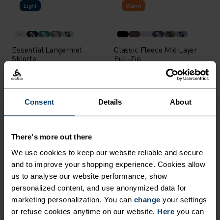
Light
Warm
%
%
%
%
%
%
%
Essential Langermet
Classic Fleece Mid Layer
Skjorte
Full-Zip
1 099,00 kr
1 099,00 kr
-30 %
Sommersalg
Consent
Details
About
%
%
%
%
X-Alp Packable Down
Transition Insulated
There's more out there
Isolasjonsjakke
Langermet Skjorte
We use cookies to keep our website reliable and secure
3 299,00 kr
1 329,30 kr
1 899,00 kr
-30 %
-30 %
and to improve your shopping experience. Cookies allow
Sommersalg
Sommersalg
us to analyse our website performance, show
personalized content, and use anonymized data for
%
%
%
%
%
%
%
%
%
%
%
marketing personalization. You can
change
your settings
or refuse cookies anytime on our website.
Here
you can
Ascent Natural Poloskjorte
Cotton Blend There's More