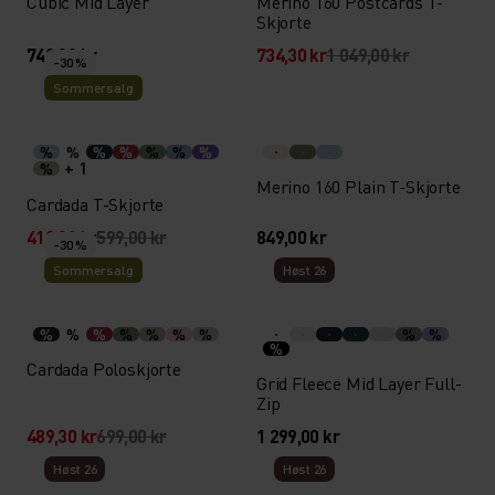
Cubic Mid Layer
Merino 160 Postcards T-
Skjorte
749,00 kr
734,30 kr
1 049,00 kr
-30 %
Sommersalg
%
%
%
%
%
%
%
+ 1
%
Merino 160 Plain T-Skjorte
Cardada T-Skjorte
419,30 kr
599,00 kr
849,00 kr
-30 %
Sommersalg
Høst 26
%
%
%
%
%
%
%
%
%
%
Cardada Poloskjorte
Grid Fleece Mid Layer Full-
Zip
489,30 kr
699,00 kr
1 299,00 kr
Høst 26
Høst 26