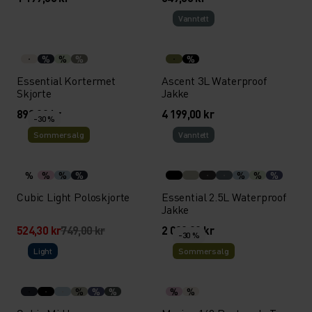
Vann­tett
%
%
%
%
Essential Kortermet
Ascent 3L Waterproof
Skjorte
Jakke
899,00 kr
4 199,00 kr
-30 %
Sommersalg
Vann­tett
%
%
%
%
%
%
%
Cubic Light Poloskjorte
Essential 2.5L Waterproof
Jakke
524,30 kr
749,00 kr
2 099,00 kr
-30 %
Light
Sommersalg
%
%
%
%
%