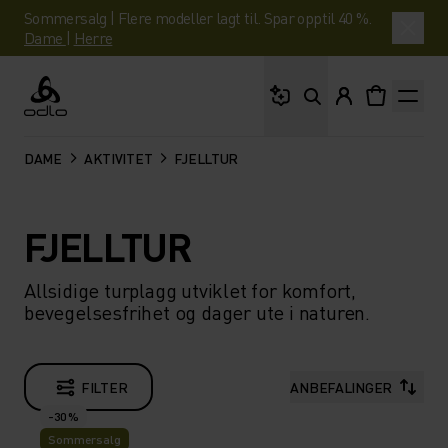
Sommersalg | Flere modeller lagt til. Spar opptil 40 %.
Dame
|
Herre
Hva leter du etter?
Odlo
DAME
AKTIVITET
FJELLTUR
FJELLTUR
Allsidige turplagg utviklet for komfort,
bevegelsesfrihet og dager ute i naturen.
FILTER
ANBEFALINGER
-30 %
Sommersalg