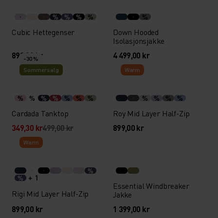
%
%
%
%
%
Cubic Hettegenser
Down Hooded
Isolasjonsjakke
899,00 kr
4 499,00 kr
-30 %
Sommersalg
Warm
%
%
%
%
%
%
%
%
%
%
%
Cardada Tanktop
Roy Mid Layer Half-Zip
349,30 kr
499,00 kr
899,00 kr
Warm
%
+ 1
%
Essential Windbreaker
Rigi Mid Layer Half-Zip
Jakke
899,00 kr
1 399,00 kr