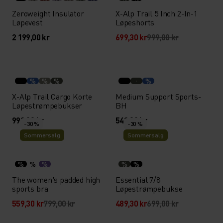
Zeroweight Insulator
X-Alp Trail 5 Inch 2-In-1
Løpevest
Løpeshorts
2 199,00 kr
699,30 kr
999,00 kr
%
%
%
%
X-Alp Trail Cargo Korte
Medium Support Sports-
Løpestrømpebukser
BH
999,00 kr
549,00 kr
-30 %
-30 %
Sommersalg
Sommersalg
%
%
%
%
%
The women's padded high
Essential 7/8
sports bra
Løpestrømpebukse
559,30 kr
799,00 kr
489,30 kr
699,00 kr