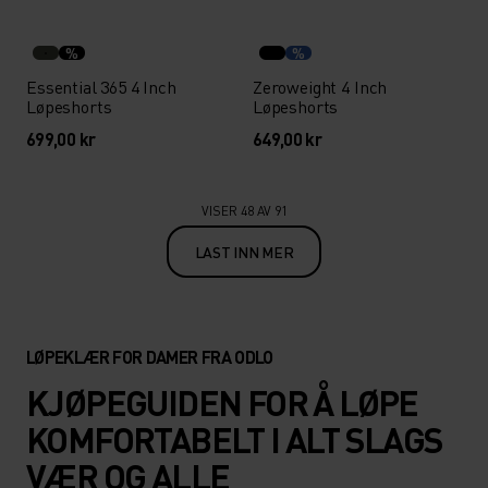
%
%
Essential 365 4 Inch
Zeroweight 4 Inch
Løpeshorts
Løpeshorts
699,00 kr
649,00 kr
VISER 48 AV 91
LAST INN MER
LØPEKLÆR FOR DAMER FRA ODLO
KJØPEGUIDEN FOR Å LØPE
KOMFORTABELT I ALT SLAGS
VÆR OG ALLE