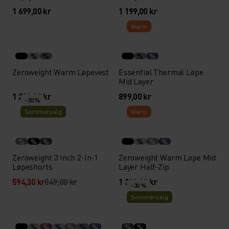
1 699,00 kr
1 199,00 kr
Warm
%
%
%
%
Zeroweight Warm Løpevest
Essential Thermal Løpe
Mid Layer
1 299,00 kr
899,00 kr
-30 %
Sommersalg
Warm
%
%
%
%
%
%
Zeroweight 3 Inch 2-In-1
Zeroweight Warm Løpe Mid
Løpeshorts
Layer Half-Zip
594,30 kr
849,00 kr
1 399,00 kr
-30 %
Sommersalg
%
%
%
%
%
%
%
%