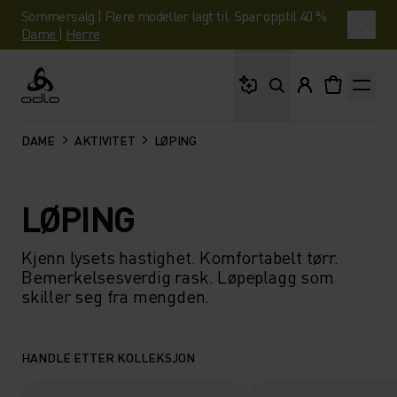
Sommersalg | Flere modeller lagt til. Spar opptil 40 %.
Dame
|
Herre
Hva leter du etter?
Odlo
DAME
AKTIVITET
LØPING
LØPING
Kjenn lysets hastighet. Komfortabelt tørr.
Bemerkelsesverdig rask. Løpeplagg som
skiller seg fra mengden.
HANDLE ETTER KOLLEKSJON