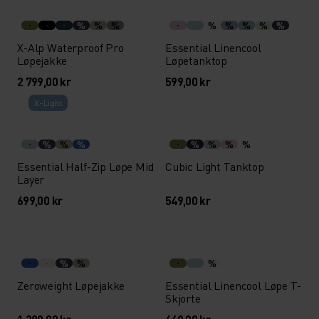
%
%
%
%
%
%
%
%
X-Alp Waterproof Pro
Essential Linencool
Løpejakke
Løpetanktop
2 799,00 kr
599,00 kr
X-Light
%
%
%
%
%
%
%
Essential Half-Zip Løpe Mid
Cubic Light Tanktop
Layer
699,00 kr
549,00 kr
%
%
%
Zeroweight Løpejakke
Essential Linencool Løpe T-
Skjorte