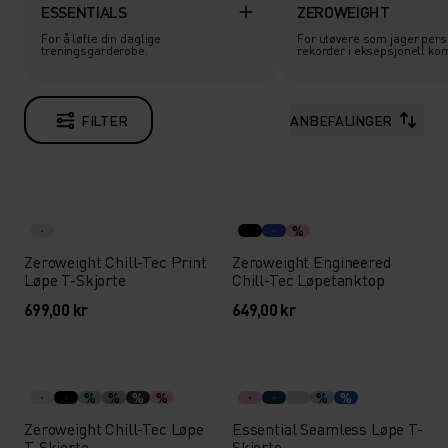
ESSENTIALS
ZEROWEIGHT
For å løfte din daglige
For utøvere som jager pers
treningsgarderobe.
rekorder i eksepsjonell kom
FILTER
ANBEFALINGER
%
Zeroweight Chill-Tec Print
Zeroweight Engineered
Løpe T-Skjorte
Chill-Tec Løpetanktop
699,00 kr
649,00 kr
%
%
%
%
%
%
Zeroweight Chill-Tec Løpe
Essential Seamless Løpe T-
T-Skjorte
Skjorte