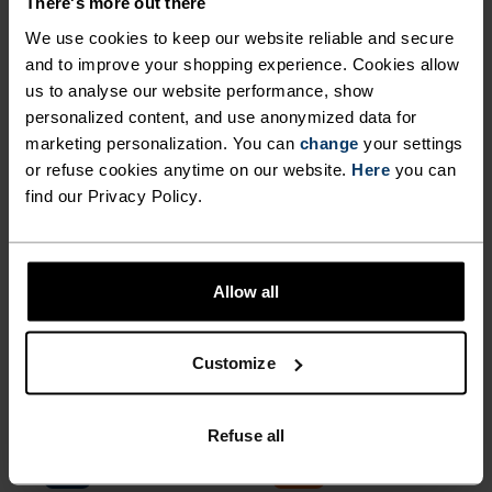
There's more out there
Zeroweight Chill-Tec
Essential 365 Løpe T-
Løpetanktop
We use cookies to keep our website reliable and secure
Skjorte
and to improve your shopping experience. Cookies allow
499,00 kr
599,00 kr
-30 %
us to analyse our website performance, show
Sommersalg
Vann­tett
personalized content, and use anonymized data for
marketing personalization. You can
change
your settings
or refuse cookies anytime on our website.
Here
you can
%
%
%
find our Privacy Policy.
Zeroweight Print Løpejakke
Dual Dry Waterproof
Insulated Løpejakke
1 119,30 kr
1 599,00 kr
3 799,00 kr
Allow all
Høst 26
%
%
%
%
%
Customize
Essential Seamless
Zeroweight Insulator
Langermet Løpe T-Skjorte
Løpejakke
Refuse all
649,00 kr
2 699,00 kr
Light
Warm