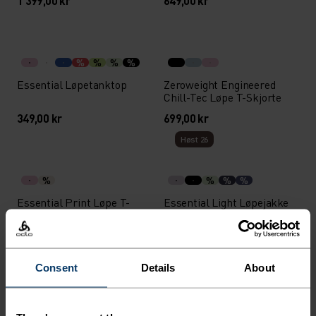
1 399,00 kr
649,00 kr
%
%
%
%
Essential Løpetanktop
Zeroweight Engineered
Chill-Tec Løpe T-Skjorte
349,00 kr
699,00 kr
Høst 26
%
%
%
%
Essential Print Løpe T-
Essential Light Løpejakke
Skjorte
499,00 kr
1 099,00 kr
Høst 26
Chill-Tec
Consent
Details
About
%
%
%
%
%
%
+ 1
%