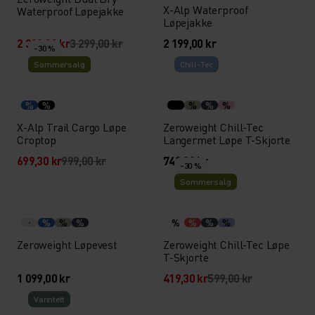
X-Alp Waterproof
Waterproof Løpejakke
Løpejakke
2 309,30 kr
3 299,00 kr
2 199,00 kr
-30 %
Sommersalg
Chill-Tec
%
%
%
%
%
X-Alp Trail Cargo Løpe
Zeroweight Chill-Tec
Croptop
Langermet Løpe T-Skjorte
699,30 kr
999,00 kr
749,00 kr
-30 %
Sommersalg
%
%
%
%
%
%
%
Zeroweight Løpevest
Zeroweight Chill-Tec Løpe
T-Skjorte
1 099,00 kr
419,30 kr
599,00 kr
Vann­tett