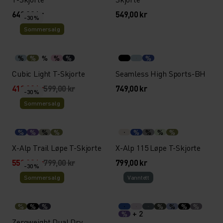
649,00 kr
549,00 kr
-30 %
Sommersalg
%
%
%
%
%
%
Cubic Light T-Skjorte
Seamless High Sports-BH
419,30 kr
599,00 kr
749,00 kr
-30 %
Sommersalg
%
%
%
%
%
%
%
%
X-Alp Trail Løpe T-Skjorte
X-Alp 115 Løpe T-Skjorte
559,30 kr
799,00 kr
799,00 kr
-30 %
Sommersalg
Vann­tett
%
%
%
%
%
%
%
+ 2
%
Zeroweight Dual Dry