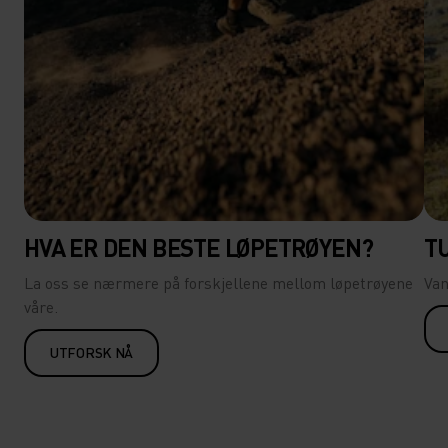
HVA ER DEN BESTE LØPETRØYEN?
T
La oss se nærmere på forskjellene mellom løpetrøyene
Van
våre.
UTFORSK NÅ