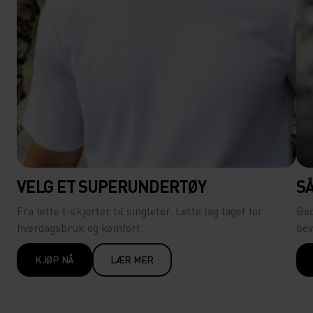
VELG ET SUPERUNDERTØY
S
Fra lette t-skjorter til singleter. Lette lag laget for
Bed
hverdagsbruk og komfort.
bev
KJØP NÅ
LÆR MER