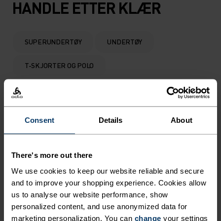
HANDLE ETTER KLÆR
SUPERUNDERTØY
UNDERTØY
T-SKJORTER OG POLO
MELLOMLAG OG LANGERMEDE
JAKKER OG VESTER
SHORTS
Consent
Details
About
BUKSER OG TIGHTS
There's more out there
We use cookies to keep our website reliable and secure
and to improve your shopping experience. Cookies allow
us to analyse our website performance, show
HVOR SKAL TUREN GÅ
personalized content, and use anonymized data for
VIDERE?
marketing personalization. You can
change
your settings