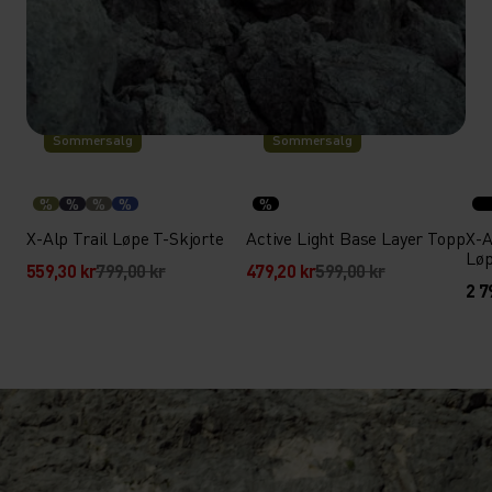
-30 %
-20 %
Sommersalg
Sommersalg
%
%
%
%
%
X-Alp Trail Løpe T-Skjorte
Active Light Base Layer Topp
X-A
Løp
559,30 kr
799,00 kr
479,20 kr
599,00 kr
2 7