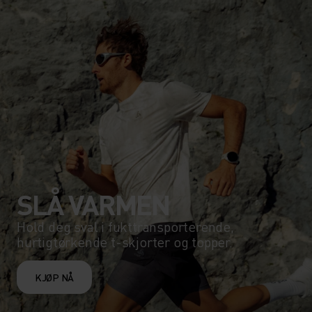
SLÅ VARMEN
Hold deg sval i fukttransporterende,
hurtigtørkende t-skjorter og topper.
KJØP NÅ