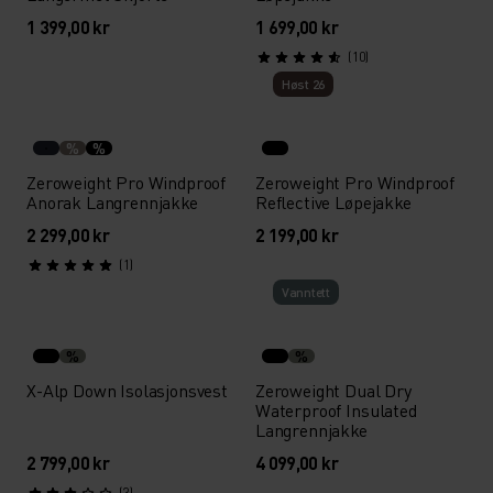
1 399,00 kr
1 699,00 kr
(10)
Høst 26
%
%
Zeroweight Pro Windproof
Zeroweight Pro Windproof
Anorak Langrennjakke
Reflective Løpejakke
2 299,00 kr
2 199,00 kr
(1)
Vann­tett
%
%
X-Alp Down Isolasjonsvest
Zeroweight Dual Dry
Waterproof Insulated
Langrennjakke
2 799,00 kr
4 099,00 kr
(3)