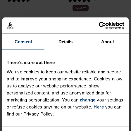
(3)
(8)
Høst 26
%
%
Zeroweight Elite Windproof
Down Hooded
Langrennjakke
Isolasjonsjakke
Consent
Details
About
2 899,00 kr
4 499,00 kr
(1)
(10)
There's more out there
Vann­tett
We use cookies to keep our website reliable and secure
and to improve your shopping experience. Cookies allow
%
%
%
%
us to analyse our website performance, show
Zeroweight Warm Løpevest
Dual Dry Waterproof
personalized content, and use anonymized data for
Insulated Løpejakke
marketing personalization. You can
change
your settings
1 299,00 kr
3 799,00 kr
or refuse cookies anytime on our website.
Here
you can
(3)
(22)
find our Privacy Policy.
Høst 26