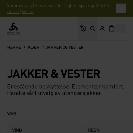
Sommersalg | Flere modeller lagt til. Spar opptil 40 %.
Dame
|
Herre
Hva leter du etter?
Odlo
HERRE
KLÆR
JAKKER OG VESTER
JAKKER & VESTER
Enestående beskyttelse. Elementær komfort.
Handle vårt utvalg av utendørsjakker.
VÆR
VIND
REGN