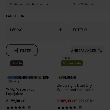
Vindbeskyttelse begynner her.
Regn? Vi har deg.
LAGET FOR
LØPING
FOTTUR
FILTER
ANBEFALINGER
-30 %
Høst 26
Sommersalg
%
%
%
%
%
%
%
%
+ 2
%
Zeroweight Dual Dry
X-Alp Waterproof
Waterproof Løpejakke
Løpejakke
2 199,00 kr
2 309,30 kr
3 299,00 kr
(95)
(15)