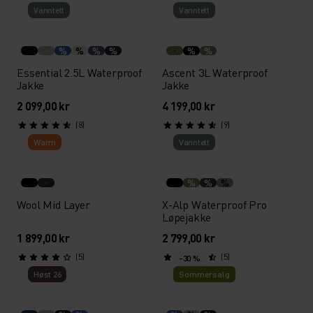
Vann­tett
Vann­tett
%
%
%
%
%
%
Essential 2.5L Waterproof
Ascent 3L Waterproof
Jakke
Jakke
2 099,00 kr
4 199,00 kr
(8)
(9)
Warm
Vann­tett
%
%
%
Wool Mid Layer
X-Alp Waterproof Pro
Løpejakke
1 899,00 kr
2 799,00 kr
(5)
(5)
-30 %
Høst 26
Sommersalg