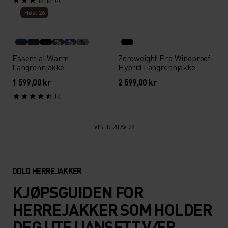
Høst 26
%
%
%
Essential Warm
Zeroweight Pro Windproof
Langrennjakke
Hybrid Langrennjakke
1 599,00 kr
2 599,00 kr
(2)
VISER 28 AV 28
ODLO HERREJAKKER
KJØPSGUIDEN FOR
HERREJAKKER SOM HOLDER
DEG UTE UANSETT VÆR