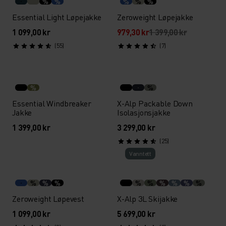
%
%
%
%
%
Essential Light Løpejakke
Zeroweight Løpejakke
1 099,00 kr
979,30 kr
1 399,00 kr
(55)
(7)
%
%
Essential Windbreaker
X-Alp Packable Down
Jakke
Isolasjonsjakke
1 399,00 kr
3 299,00 kr
(25)
Vann­tett
%
%
%
%
%
%
%
%
%
Zeroweight Løpevest
X-Alp 3L Skijakke
1 099,00 kr
5 699,00 kr