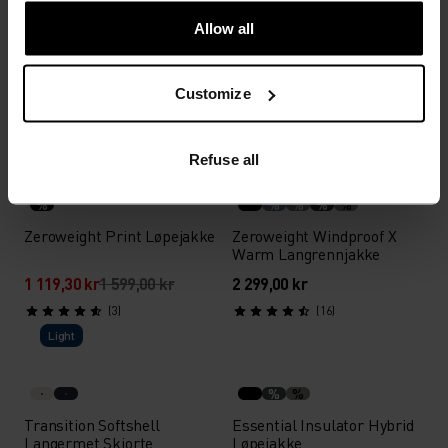
%
%
%
%
%
%
%
%
Allow all
Zeroweight Insulator
Zeroweight Warm Hybrid
Løpejakke
Løpejakke
2 699,00 kr
1 799,00 kr
Customize
(37)
(13)
-30 %
Sommersalg
Refuse all
%
%
%
%
%
Zeroweight Print Løpejakke
Zeroweight Windproof X
Warm Langrennjakke
1 119,30 kr
1 599,00 kr
2 299,00 kr
(3)
(16)
Light
%
%
Transition Softshell
Essential Insulator Hybrid
Langermet Skjorte
Løpejakke