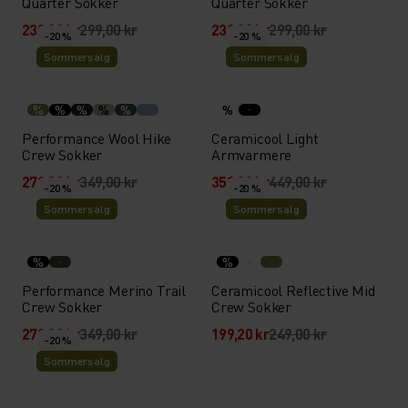
Quarter Sokker
Quarter Sokker
239,20 kr
299,00 kr
239,20 kr
299,00 kr
-20 %
-20 %
Sommersalg
Sommersalg
%
%
%
%
%
%
Performance Wool Hike
Ceramicool Light
Crew Sokker
Armvarmere
279,20 kr
349,00 kr
359,20 kr
449,00 kr
-20 %
-20 %
Sommersalg
Sommersalg
%
%
Performance Merino Trail
Ceramicool Reflective Mid
Crew Sokker
Crew Sokker
279,20 kr
349,00 kr
199,20 kr
249,00 kr
-20 %
Sommersalg