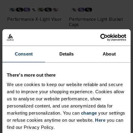
%
%
%
%
%
%
%
%
%
%
Performance X-Light Visor
Performance Light Bucket
Caps
239,20 kr
299,00 kr
439,20 kr
549,00 kr
-20 %
-20 %
Sommersalg
Sommersalg
Consent
Details
About
%
%
%
%
%
Ceramicool Pannebånd
Performance Run Quarter
Sokker
There's more out there
199,20 kr
249,00 kr
183,20 kr
229,00 kr
We use cookies to keep our website reliable and secure
-20 %
-20 %
and to improve your shopping experience. Cookies allow
Sommersalg
Sommersalg
us to analyse our website performance, show
personalized content, and use anonymized data for
%
%
%
marketing personalization. You can
change
your settings
Sports Utility Waistband
Performance Run Korte
or refuse cookies anytime on our website.
Here
you can
Løpebelte
Sokker
find our Privacy Policy.
399,20 kr
499,00 kr
159,20 kr
199,00 kr