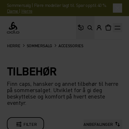
Sommersalg | Flere modeller lagt til. Spar opptil 40 %.
Dame
|
Herre
Hva leter du etter?
Odlo
HERRE
SOMMERSALG
ACCESSORIES
TILBEHØR
Finn caps, hansker og annet tilbehør til herre
på sommersalget. Utviklet for å gi deg
beskyttelse og komfort på hvert eneste
eventyr.
FILTER
ANBEFALINGER