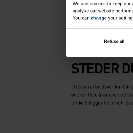
miljø.
We use cookies to keep our w
analyse our website performa
Bli med i teamet vårt, så ka
You can
change
your setting
LEDIGE STILLINGER
Refuse all
STEDER D
Odlo sin arbeidsverden blir 
ønsker Odlo å være en attrak
unike beliggenhet midt i Sve