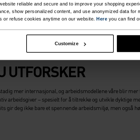
ebsite reliable and secure and to improve your shopping experi
nce, show personalized content, and use anonymized data for m
n vi utvikle oss sammen.
s or refuse cookies anytime on our website.
Here
you can find o
Customize
U UTFORSKER
stadig mer internasjonal, og arbeidsmodellene våre blir mer fl
tiv arbeidsgiver – spesielt for å tiltrekke og utvikle dyktige
its gir deg ikke bare et spennende arbeidsmiljø, men også høy 