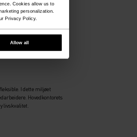
ence. Cookies allow us to
arketing personalization.
ur Privacy Policy.
Allow all
eksible. I dette miljøet
 medarbeidere. Hovedkontorets
livskvalitet.