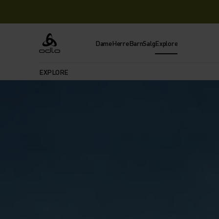
Dame
Herre
Barn
Salg
Explore
Odlo
EXPLORE