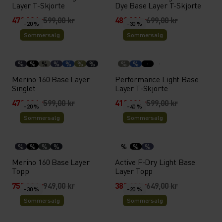
Layer T-Skjorte
Dye Base Layer T-Skjorte
479,20 kr
599,00 kr
489,30 kr
699,00 kr
-20 %
-30 %
Sommersalg
Sommersalg
%
%
%
%
%
%
%
%
%
Merino 160 Base Layer
Performance Light Base
Singlet
Layer T-Skjorte
479,20 kr
599,00 kr
419,30 kr
599,00 kr
-20 %
-40 %
Sommersalg
Sommersalg
%
%
%
%
%
%
%
Merino 160 Base Layer
Active F-Dry Light Base
Topp
Layer Topp
759,20 kr
949,00 kr
389,40 kr
649,00 kr
-30 %
-20 %
Sommersalg
Sommersalg