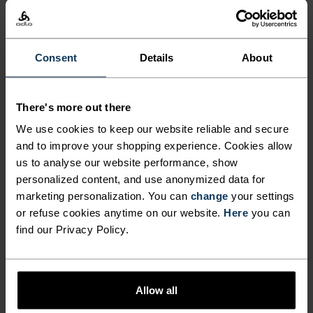
269,40 kr
449,00 kr
639,20 kr
799,00 kr
-40 %
-20 %
Sommersalg
Sommersalg
Consent
Details
About
%
%
%
%
%
%
%
%
Active F-Dry Light Base
Merino 200 Base Layer
Layer T-Skjorte
Topp
There's more out there
329,40 kr
549,00 kr
959,20 kr
1 199,00 kr
We use cookies to keep our website reliable and secure
-20 %
-20 %
and to improve your shopping experience. Cookies allow
Sommersalg
Sommersalg
us to analyse our website performance, show
personalized content, and use anonymized data for
%
%
%
%
marketing personalization. You can
change
your settings
Active Light 2-Pack Base
Performance X-Light Base
or refuse cookies anytime on our website.
Here
you can
Layer Sett
Layer T-Skjorte
find our Privacy Policy.
839,20 kr
1 049,00 kr
519,20 kr
649,00 kr
-20 %
-20 %
Sommersalg
Sommersalg
Allow all
%
%