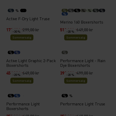
%
%
%
%
%
%
%
%
%
%
Active F-Dry Light Truse
Merino 160 Boxershorts
179,40 kr
299,00 kr
519,20 kr
649,00 kr
-30 %
-20 %
Sommersalg
Sommersalg
%
%
%
Active Light Graphic 2-Pack
Performance Light - Rain
Boxershorts
Dye Boxershorts
454,30 kr
649,00 kr
399,20 kr
499,00 kr
-20 %
-20 %
Sommersalg
Sommersalg
%
%
%
%
Performance Light
Performance Light Truse
Boxershorts