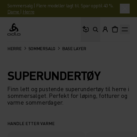
Sommersalg | Flere modeller lagt til. Spar opptil 40 %.
Dame
|
Herre
Hva leter du etter?
Odlo
HERRE
SOMMERSALG
BASE LAYER
SUPERUNDERTØY
Finn lett og pustende superundertøy til herre i
sommersalget. Perfekt for løping, fotturer og
varme sommerdager.
HANDLE ETTER VARME