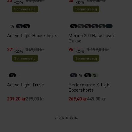
359,20 kr
449,00 kr
359,20 kr
449,00 kr
-20 %
-20 %
Sommersalg
Sommersalg
%
%
%
%
%
%
%
%
Active Light Boxershorts
Merino 200 Base Layer
Bukse
279,20 kr
349,00 kr
959,20 kr
1 199,00 kr
-20 %
-40 %
Sommersalg
Sommersalg
%
%
%
%
%
Active Light Truse
Performance X-Light
Boxershorts
239,20 kr
299,00 kr
269,40 kr
449,00 kr
VISER 34 AV 34