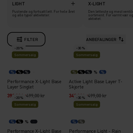
LIGHT
X-LIGHT
Pustende og fortsatt lett. For hele året
Den letteste og mest ventil
og alle typer aktiviteter.
sortiment. For varmt vær og
aktivitet.
FILTER
ANBEFALINGER
-20 %
-30 %
Sommersalg
Sommersalg
%
%
%
%
%
%
%
%
Performance X-Light Base
Active Light Base Layer T-
Layer Singlet
Skjorte
399,20 kr
499,00 kr
349,30 kr
499,00 kr
-20 %
-30 %
Sommersalg
Sommersalg
%
%
%
%
%
Performance X-Light Base
Performance Light - Rain