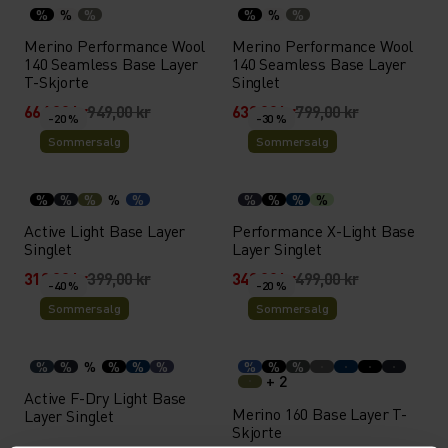
%
%
%
%
%
%
Merino Performance Wool
Merino Performance Wool
140 Seamless Base Layer
140 Seamless Base Layer
T-Skjorte
Singlet
664,30 kr
949,00 kr
639,20 kr
799,00 kr
-20 %
-30 %
Sommersalg
Sommersalg
%
%
%
%
%
%
%
%
%
Active Light Base Layer
Performance X-Light Base
Singlet
Layer Singlet
319,20 kr
399,00 kr
349,30 kr
499,00 kr
-40 %
-20 %
Sommersalg
Sommersalg
%
%
%
%
%
%
%
%
%
+ 2
Active F-Dry Light Base
Merino 160 Base Layer T-
Layer Singlet
Skjorte