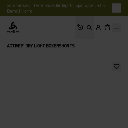
Sommersalg | Flere modeller lagt til. Spar opptil 40 %.
Dame
|
Herre
Hva leter du etter?
Odlo
ACTIVE F-DRY LIGHT BOXERSHORTS