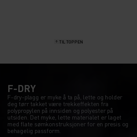
20°
20°
15°
15°
TIL TOPPEN
10°
10°
5°
5°
0°
0°
F-DRY
F-dry-plagg er myke å ta på, lette og holder
deg tørr takket være trekkeffekten fra
-5°
-5°
polypropylen på innsiden og polyester på
utsiden. Det myke, lette materialet er laget
med flate sømkonstruksjoner for en presis og
-10°
-10°
behagelig passform.