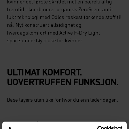
kvinner det første skrittet mot en bærekraftig
fremtid - kombinerer organisk ZeroScent anti-
lukt teknologi med Odlos raskest tørkende stoff til
nå. Nyt konstruert allsidighet og
hverdagskomfort med Active F-Dry Light
sportsundertøy truse for kvinner.
ULTIMAT KOMFORT.
UOVERTRUFFEN FUNKSJON.
Base layers uten like for hvor du enn leder dagen.
AKTIVITETSNIVÅ