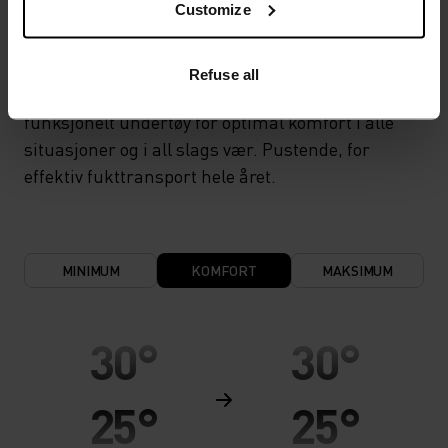
Customize
LIGHT
Refuse all
Høyfunksjonelt og komfortabelt sportstøy og
funksjonelt undertøy for optimal komfort i alle
situasjoner og i all slags vær. Pustende, for
effektiv fukttransport hele året.
MINIMUM
KOMFORT
MAKSIMUM
30°
30°
25°
25°