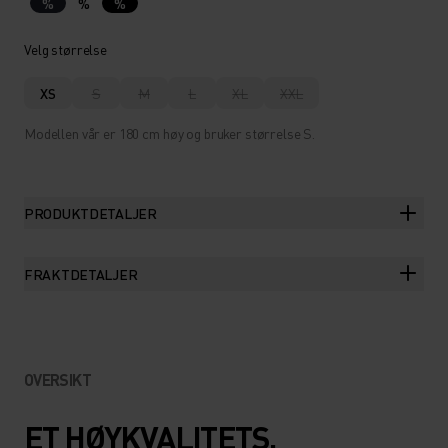
%
%
%
Velg størrelse
XS
S
M
L
XL
XXL
Modellen vår er 180 cm høy og bruker størrelse S.
PRODUKTDETALJER
FRAKTDETALJER
OVERSIKT
ET HØYKVALITETS,