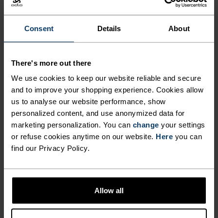
LAV
MODERAT
HØY
Consent
Details
About
AKTIVITETSTYPE
There's more out there
HVA SOM HELST MODERATE INTENSITY
Fottur - Casual komfort
We use cookies to keep our website reliable and secure
and to improve your shopping experience. Cookies allow
us to analyse our website performance, show
personalized content, and use anonymized data for
STOFFSPESIFIKASJONER
marketing personalization. You can
change
your settings
SYNTETISK
MERINO
Designet for en eksepsjonelt lett følelse mot huden. God
or refuse cookies anytime on our website.
Here
you can
stretch. Transporterer fukt og tørker raskt, slik at du
find our Privacy Policy.
holder riktig kroppstemperatur. Laget slitesterkt for
mange sesonger ute.
Allow all
TEMPERATURKONTROLLSYSTEM