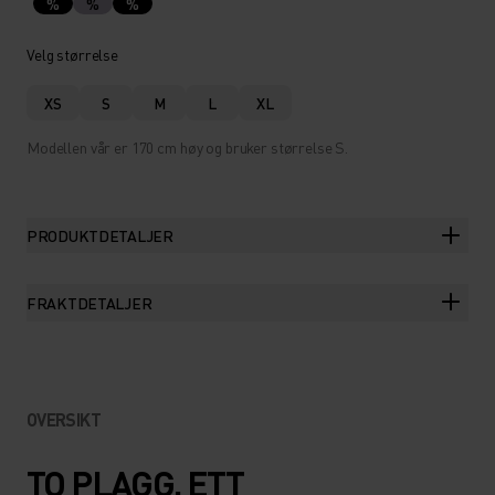
%
%
%
Velg størrelse
XS
S
M
L
XL
Modellen vår er 170 cm høy og bruker størrelse S.
PRODUKTDETALJER
FRAKTDETALJER
OVERSIKT
TO PLAGG. ETT