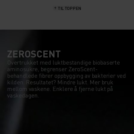
TIL TOPPEN
10°
10°
5°
5°
0°
0°
ZEROSCENT
Overtrukket med luktbestandige biobaserte
aminosukre, begrenser ZeroScent-
-5°
-5°
behandlede fibrer oppbygging av bakterier ved
kilden. Resultatet? Mindre lukt. Mer bruk
mellom vaskene. Enklere å fjerne lukt på
-10°
-10°
vaskedagen.
-15°
-15°
-20°
-20°