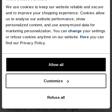
HVA SOM HELST MODERATE INTENSITY
Fottur - Ski & snø
We use cookies to keep our website reliable and secure
and to improve your shopping experience. Cookies allow
us to analyse our website performance, show
personalized content, and use anonymized data for
STOFFSPESIFIKASJONER
SYNTETISK
MERINO
marketing personalization. You can
change
your settings
Designet for en eksepsjonelt lett følelse mot huden. God
or refuse cookies anytime on our website.
Here
you can
stretch. Transporterer fukt og tørker raskt, slik at du
find our Privacy Policy.
holder riktig kroppstemperatur. Laget slitesterkt for
mange sesonger ute.
Allow all
TEMPERATURKONTROLLSYSTEM
Customize
WARM
Refuse all
Høyfunksjonelt og komfortabelt sportstøy og
funksjonelt undertøy med svært god