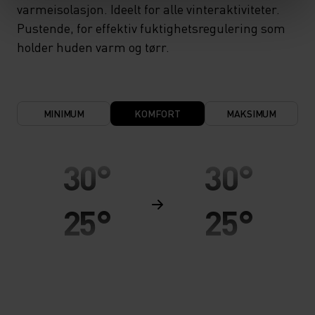
varmeisolasjon. Ideelt for alle vinteraktiviteter.
Pustende, for effektiv fuktighetsregulering som
holder huden varm og tørr.
MINIMUM
KOMFORT
MAKSIMUM
30°
30°
25°
25°
20°
20°
15°
15°