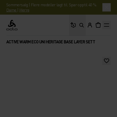
Sommersalg | Flere modeller lagt til. Spar opptil 40 %.
Dame
|
Herre
Hva leter du etter?
Odlo
ACTIVE WARM ECO UNI HERITAGE BASE LAYER SETT