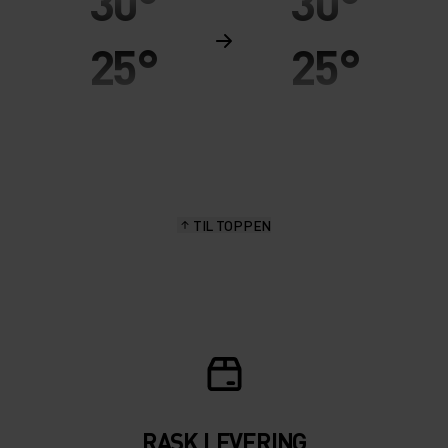
30°
30°
25°
25°
20°
20°
15°
15°
TIL TOPPEN
10°
10°
5°
5°
0°
0°
RASK LEVERING