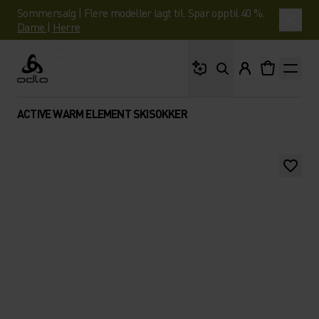
Sommersalg | Flere modeller lagt til. Spar opptil 40 %.
Dame
|
Herre
Hva leter du etter?
Odlo
ACTIVE WARM ELEMENT SKISOKKER