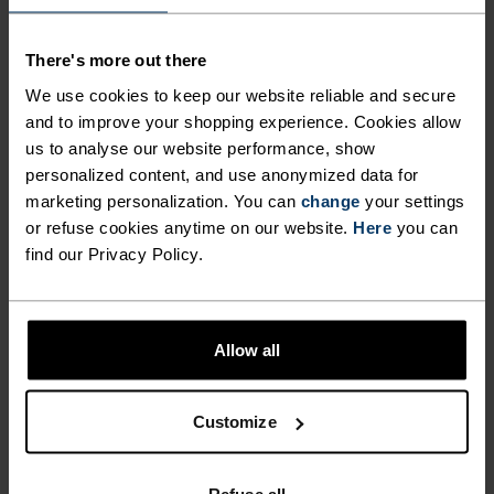
ENERGI, ALT MENS DE
bekjemper lukt og sikrer optimal klimakomfort
når du presser grensene dine og skikjører hardt.
OPPRETTHOLDER EN LETT
There's more out there
Nyt bedre varme, komfort og prestasjon denne
OG ULTIMAT KOMFORTABEL
We use cookies to keep our website reliable and secure
sesongen fra bakken og opp med Odlos Active
and to improve your shopping experience. Cookies allow
PASSFORM HELE DAGEN.
Warm Essentials knehøye sokker for menn og
us to analyse our website performance, show
ODLO EFFECT BESKYTTELSE
kvinner.
personalized content, and use anonymized data for
marketing personalization. You can
change
your settings
TILBYR ANTIBAKTERIELLE
or refuse cookies anytime on our website.
Here
you can
EGENSKAPER SOM
find our Privacy Policy.
BEKJEMPER LUKT OG
DETALJENE SOM GJØR
SIKRER OPTIMAL
FORSKJELLEN
Allow all
KLIMAKOMFORT NÅR DU
PRESSER GRENSENE DINE
Tilbehør bygget for å få mest mulig ut av hvert
Customize
eventyr.
OG SKIKJØRER HARDT. NYT
BEDRE VARME, KOMFORT OG
Refuse all