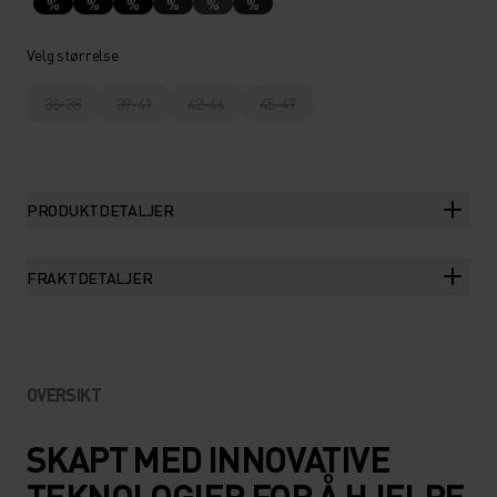
%
%
%
%
%
%
Velg størrelse
36-38
39-41
42-44
45-47
PRODUKTDETALJER
FRAKTDETALJER
OVERSIKT
SKAPT MED INNOVATIVE
TEKNOLOGIER FOR Å HJELPE