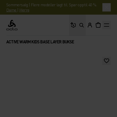
Sommersalg | Flere modeller lagt til. Spar opptil 40 %.
Dame
|
Herre
Hva leter du etter?
Odlo
ACTIVE WARM KIDS BASE LAYER BUKSE