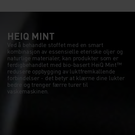
5°
5°
0°
0°
HEIQ MINT
Ved å behandle stoffet med en smart
kombinasjon av essensielle eteriske oljer og
-5°
-5°
naturlige materialer, kan produkter som er
ferdigbehandlet med bio-basert HeiQ Mint™
redusere oppbygging av luktfremkallende
-10°
-10°
forbindelser - det betyr at klærne dine lukter
bedre og trenger færre turer til
vaskemaskinen.
-15°
-15°
-20°
-20°
-25°
-25°