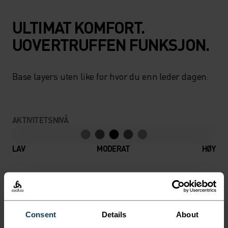
ULTIMAT KOMFORT.
UOVERTRUFFEN FUNKSJON.
Base layers uten like for hvor du enn leder dagen.
AKTIVITETSNIVÅ
LAV
MODERAT
HØY
AKTIVITETSTYPE
HVA SOM HELST MODERATE INTENSITY
Fottur - Ski & snø
Consent
Details
About