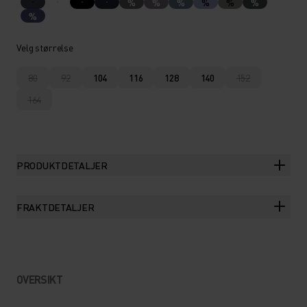
%
%
%
%
%
%
%
Velg størrelse
80
92
104
116
128
140
152
164
PRODUKTDETALJER
FRAKTDETALJER
OVERSIKT