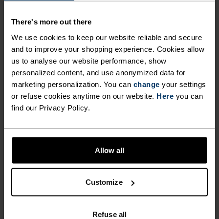
STOFFSPESIFIKASJONER
There's more out there
SYNTETISK
MERINO
We use cookies to keep our website reliable and secure
Designet for en eksepsjonelt lett følelse mot huden. God
and to improve your shopping experience. Cookies allow
stretch. Transporterer fukt og tørker raskt, slik at du
holder riktig kroppstemperatur. Laget slitesterkt for
us to analyse our website performance, show
mange sesonger ute.
personalized content, and use anonymized data for
marketing personalization. You can
change
your settings
or refuse cookies anytime on our website.
Here
you can
find our Privacy Policy.
TEMPERATURKONTROLLSYSTEM
WARM
Allow all
Høyfunksjonelt og komfortabelt sportstøy og
funksjonelt undertøy med svært god
Customize
varmeisolasjon. Ideelt for alle vinteraktiviteter.
Pustende, for effektiv fuktighetsregulering som
Refuse all