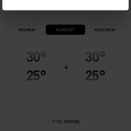
holder huden varm og tørr.
MINIMUM
KOMFORT
MAKSIMUM
30°
30°
25°
25°
20°
20°
15°
15°
TIL TOPPEN
10°
10°