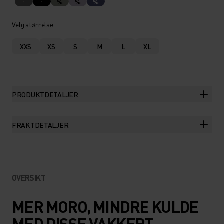
%
%
%
Velg størrelse
XXS
XS
S
M
L
XL
PRODUKTDETALJER
FRAKTDETALJER
OVERSIKT
MER MORO, MINDRE KULDE
MED DISSE VAKKERT