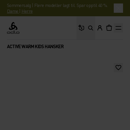
Sommersalg | Flere modeller lagt til. Spar opptil 40 %.
Dame
|
Herre
Hva leter du etter?
Odlo
ACTIVE WARM KIDS HANSKER