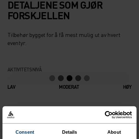
DETALJENE SOM GJØR
FORSKJELLEN
Tilbehør bygget for å få mest mulig ut av hvert
eventyr.
AKTIVITETSNIVÅ
LAV
MODERAT
HØY
AKTIVITETSTYPE
HVA SOM HELST MODERATE INTENSITY
Fottur - Ski & snø
Consent
Details
About