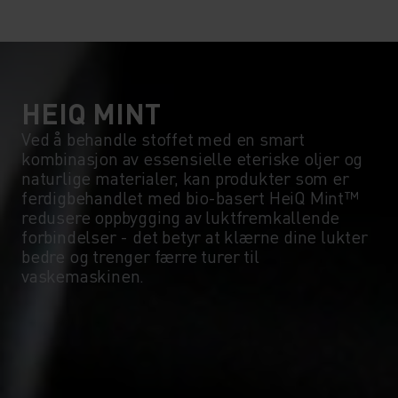
10°
10°
5°
5°
0°
0°
HEIQ MINT
Ved å behandle stoffet med en smart
kombinasjon av essensielle eteriske oljer og
-5°
-5°
naturlige materialer, kan produkter som er
ferdigbehandlet med bio-basert HeiQ Mint™
redusere oppbygging av luktfremkallende
-10°
-10°
forbindelser - det betyr at klærne dine lukter
bedre og trenger færre turer til
vaskemaskinen.
-15°
-15°
-20°
-20°