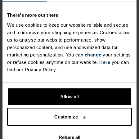
MATERIALSPESIFIKASJONER
There's more out there
POLYESTER
Polyester er en holdbar syntetisk fiber med fuktledende
We use cookies to keep our website reliable and secure
og hurtigtørkende egenskaper. Den beholder formen sin,
and to improve your shopping experience. Cookies allow
noe som gjør den rynke- og krymperesistent, og holder
us to analyse our website performance, show
fargen eksepsjonelt godt gjennom mange bruksområder.
Du finner det i produkter som våre base layers.
personalized content, and use anonymized data for
marketing personalization. You can
change
your settings
or refuse cookies anytime on our website.
Here
you can
find our Privacy Policy.
TEMPERATURKONTROLLSYSTEM
WARM
Allow all
Høyfunksjonelt og komfortabelt sportstøy og
Customize
funksjonelt undertøy med svært god
varmeisolasjon. Ideelt for alle vinteraktiviteter.
Pustende, for effektiv fuktighetsregulering som
Refuse all