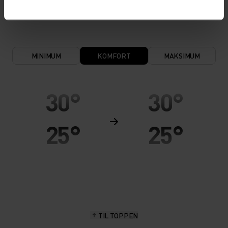
holder huden varm og tørr.
MINIMUM
KOMFORT
MAKSIMUM
30°
30°
25°
25°
20°
20°
15°
15°
TIL TOPPEN