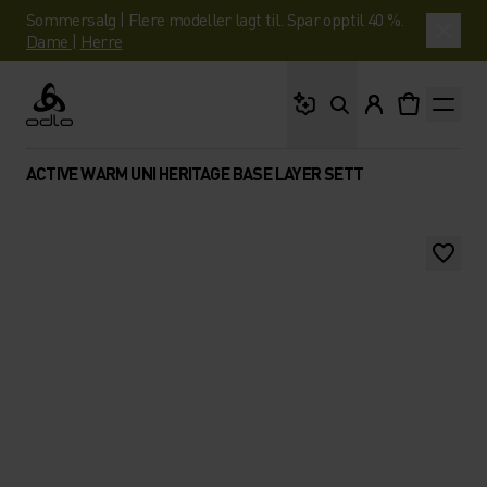
Sommersalg | Flere modeller lagt til. Spar opptil 40 %.
Dame
|
Herre
Hva leter du etter?
Odlo
ACTIVE WARM UNI HERITAGE BASE LAYER SETT