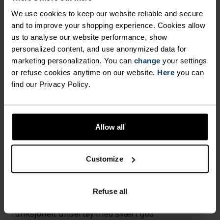
HVA SOM HELST MODERATE INTENSITY
Fottur - Ski & snø
We use cookies to keep our website reliable and secure
and to improve your shopping experience. Cookies allow
us to analyse our website performance, show
personalized content, and use anonymized data for
STOFFSPESIFIKASJONER
SYNTETISK
MERINO
marketing personalization. You can
change
your settings
Designet for en eksepsjonelt lett følelse mot huden. God
or refuse cookies anytime on our website.
Here
you can
stretch. Transporterer fukt og tørker raskt, slik at du
find our Privacy Policy.
holder riktig kroppstemperatur. Laget slitesterkt for
mange sesonger ute.
Allow all
TEMPERATURKONTROLLSYSTEM
Customize
WARM
Refuse all
Høyfunksjonelt og komfortabelt sportstøy og
funksjonelt undertøy med svært god