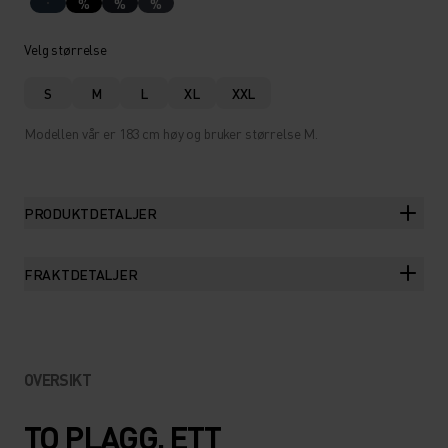
%
%
%
Velg størrelse
S
M
L
XL
XXL
Modellen vår er 183 cm høy og bruker størrelse M.
PRODUKTDETALJER
FRAKTDETALJER
OVERSIKT
TO PLAGG. ETT