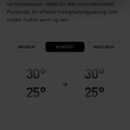
varmeisolasjon. Ideelt for alle vinteraktiviteter.
Pustende, for effektiv fuktighetsregulering som
holder huden varm og tørr.
MINIMUM
KOMFORT
MAKSIMUM
30°
30°
25°
25°
20°
20°
15°
15°