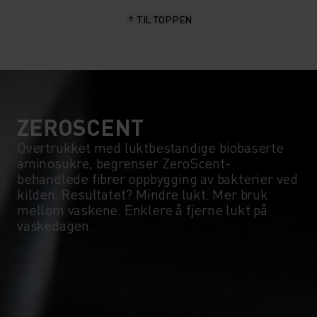
TIL TOPPEN
10°
10°
5°
5°
0°
0°
ZEROSCENT
Overtrukket med luktbestandige biobaserte
aminosukre, begrenser ZeroScent-
-5°
-5°
behandlede fibrer oppbygging av bakterier ved
kilden. Resultatet? Mindre lukt. Mer bruk
mellom vaskene. Enklere å fjerne lukt på
-10°
-10°
vaskedagen.
-15°
-15°
-20°
-20°