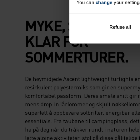
You can
change
your setting
MYKE, STRETCHIG
Refuse all
KLAR FOR
SOMMERTURER.
De høymidjede Ascent lightweight turtights er 
resirkulert polyestermiks som gir en supermy
komfortabel passform. Deres smale snitt gir m
mens drop-in lårlommer og skjult nøkkellomm
superlett å oppbevare solbriller, energibar ell
essentials. Fra taubane til campingplass, dett
ha på deg når du tråkker rundt i naturen hel
lette alpine aktiviteter, stol på disse pålitelige