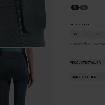
%
%
Velg størrelse
XS
S
M
Modellen vår er 178 cm hø
PRODUKTDETALJER
FRAKTDETALJER