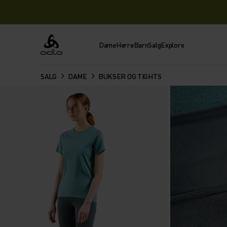
Dame
Herre
Barn
Salg
Explore
Odlo
SALG
DAME
BUKSER OG TIGHTS