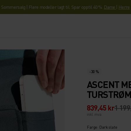
Sommersalg | Flere modeller lagt til. Spar opptil 40 %.
Dame
|
Herre
-30 %
ASCENT M
TURSTRØM
839,45 kr
1 199
inkl. mva.
Farge: Dark slate