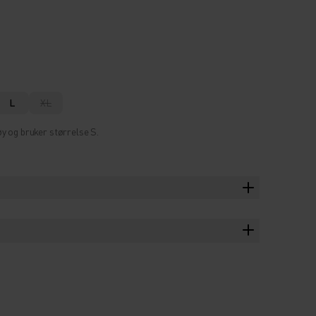
L
XL
y og bruker størrelse S.