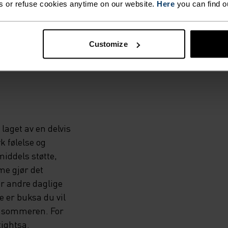
s or refuse cookies anytime on our website.
Here
you can find o
E,
Customize
laget av en delvis
k følelse og
iddels støtte,
e gjør det
er andre daglige
e er buksa du vil
e sommeren. For
 tightsa.