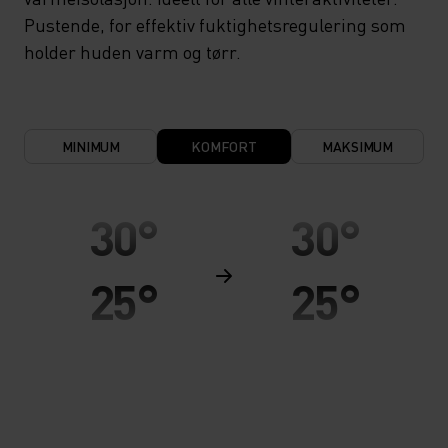
Pustende, for effektiv fuktighetsregulering som
holder huden varm og tørr.
MINIMUM
KOMFORT
MAKSIMUM
30°
30°
25°
25°
20°
20°
15°
15°