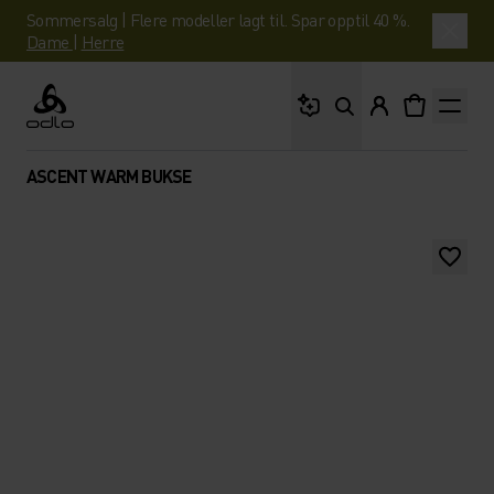
Sommersalg | Flere modeller lagt til. Spar opptil 40 %.
Dame
|
Herre
Hva leter du etter?
Odlo
ASCENT WARM BUKSE