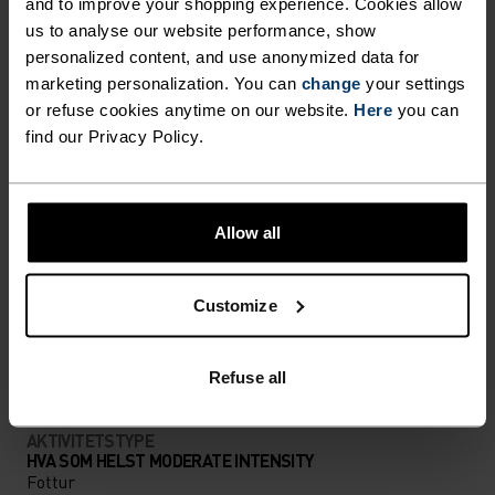
and to improve your shopping experience. Cookies allow
us to analyse our website performance, show
personalized content, and use anonymized data for
PERFEKT I TAKT
marketing personalization. You can
change
your settings
or refuse cookies anytime on our website.
Here
you can
find our Privacy Policy.
Finn målrettet komfort i allsidige stykker
skreddersydd for hvert steg.
Allow all
AKTIVITETSNIVÅ
Customize
LAV
MODERAT
HØY
Refuse all
AKTIVITETSTYPE
HVA SOM HELST MODERATE INTENSITY
Fottur