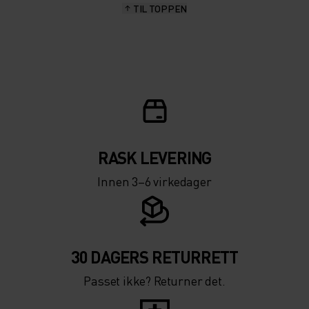
TIL TOPPEN
10°
10°
5°
5°
0°
0°
-5°
-5°
RASK LEVERING
Innen 3–6 virkedager
-10°
-10°
-15°
-15°
30 DAGERS RETURRETT
Passet ikke? Returner det.
-20°
-20°