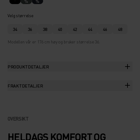
%
%
Velg størrelse
34
36
38
40
42
44
46
48
Modellen vår er 176 cm høy og bruker størrelse 36.
PRODUKTDETALJER
FRAKTDETALJER
OVERSIKT
HELDAGS KOMFORT OG