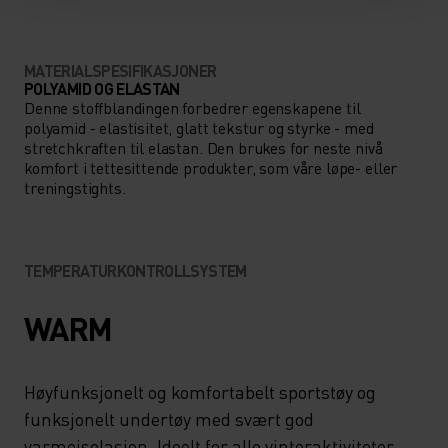
MATERIALSPESIFIKASJONER
POLYAMID OG ELASTAN
Denne stoffblandingen forbedrer egenskapene til
polyamid - elastisitet, glatt tekstur og styrke - med
stretchkraften til elastan. Den brukes for neste nivå
komfort i tettesittende produkter, som våre løpe- eller
treningstights.
TEMPERATURKONTROLLSYSTEM
WARM
Høyfunksjonelt og komfortabelt sportstøy og
funksjonelt undertøy med svært god
varmeisolasjon. Ideelt for alle vinteraktiviteter.