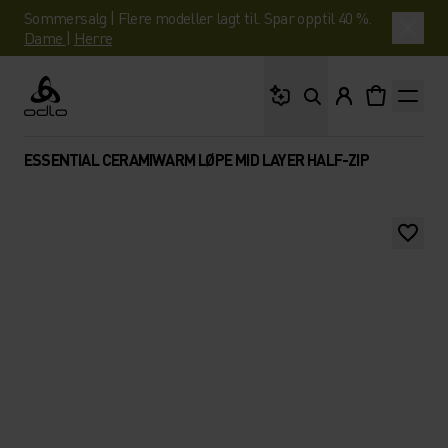
Sommersalg | Flere modeller lagt til. Spar opptil 40 %.
Dame
|
Herre
Hva leter du etter?
Odlo
ESSENTIAL CERAMIWARM LØPE MID LAYER HALF-ZIP