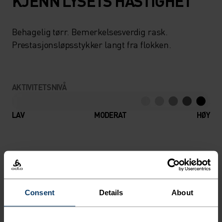
KJENN LYSETS HASTIGHET
Behagelig tørr. Bemerkelsesverdig rask.
Prestasjonsløpsstykker langt fra flokken.
AKTIVITETSNIVÅ
LAV
MODERAT
HØY
AKTIVITETSTYPE
HVA SOM HELST HIGH INTENSITY
Løping
Consent
Details
About
MATERIALSPESIFIKASJONER