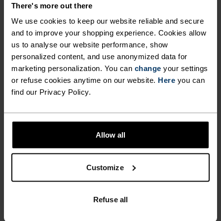
POLYESTER
There's more out there
Polyester er en holdbar syntetisk fiber med fuktledende
og hurtigtørkende egenskaper. Den beholder formen sin,
We use cookies to keep our website reliable and secure
noe som gjør den rynke- og krymperesistent, og holder
and to improve your shopping experience. Cookies allow
fargen eksepsjonelt godt gjennom mange bruksområder.
us to analyse our website performance, show
Du finner det i produkter som våre base layers.
personalized content, and use anonymized data for
marketing personalization. You can
change
your settings
or refuse cookies anytime on our website.
Here
you can
TEMPERATURKONTROLLSYSTEM
find our Privacy Policy.
LIGHT
Allow all
Høyfunksjonelt og komfortabelt sportstøy og
funksjonelt undertøy for optimal komfort i alle
Customize
situasjoner og i all slags vær. Pustende, for
effektiv fukttransport hele året.
Refuse all