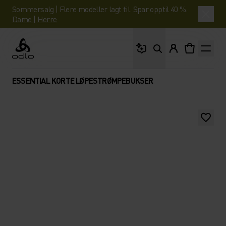
Sommersalg | Flere modeller lagt til. Spar opptil 40 %.
Dame
|
Herre
Hva leter du etter?
Odlo
ESSENTIAL KORTE LØPESTRØMPEBUKSER