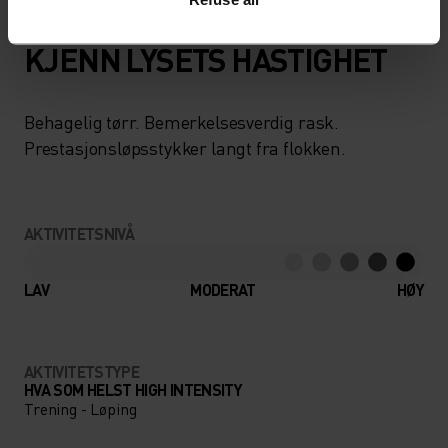
KJENN LYSETS HASTIGHET
Behagelig tørr. Bemerkelsesverdig rask.
Prestasjonsløpsstykker langt fra flokken.
AKTIVITETSNIVÅ
LAV
MODERAT
HØY
AKTIVITETSTYPE
HVA SOM HELST HIGH INTENSITY
Trening - Løping