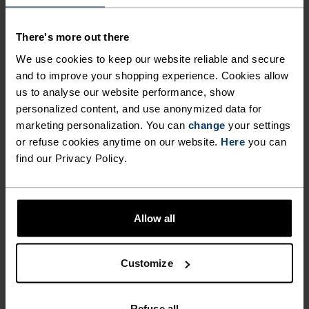
FUNKSJONALITET OG
KOMFORT, LAGET AV
There's more out there
RESIRKULERT MATERIALE.
We use cookies to keep our website reliable and secure
and to improve your shopping experience. Cookies allow
us to analyse our website performance, show
Enda en dampende start på uken. Jobb. Møter. Alt
personalized content, and use anonymized data for
sammen. En time åpner seg for et bakkeløp og du
marketing personalization. You can
change
your settings
or refuse cookies anytime on our website.
Here
you can
griper det, ivrig etter å brenne av litt stress og
find our Privacy Policy.
lade opp for resten av uken. Kuttet fra resirkulert
stoff, er Odlo Essentials tight shorts kuttet for
løpere og forhold. En mildt kompressive shorts
som føles rask og kommer komplett med
Allow all
funksjonelle detaljer som nøkkel- og telefon-
lommer og reflekterende finish for ekstra
Customize
synlighet.
Refuse all