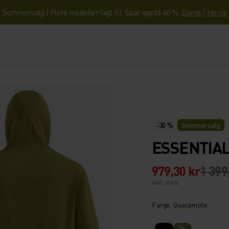
Sommersalg | Flere modeller lagt til. Spar opptil 40 %.
Dame
|
Herre
-30 %
Sommersalg
ESSENTIA
979,30 kr
1 399
inkl. mva.
Farge: Guacamole
%