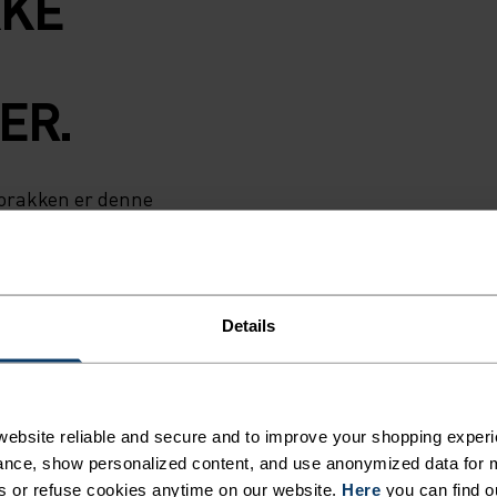
KKE
ER.
norakken er denne
en har å by på.
-stoff som
lengden og den
ftstrømmen og
Details
elefon, kort og
 og veier nesten
agen.
ebsite reliable and secure and to improve your shopping experi
nce, show personalized content, and use anonymized data for m
s or refuse cookies anytime on our website.
Here
you can find o