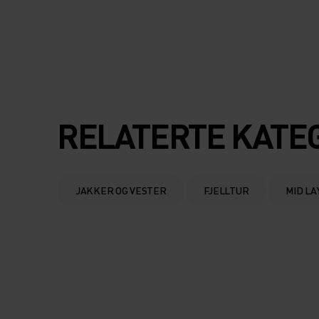
RELATERTE KATE
JAKKER OG VESTER
FJELLTUR
MID LA