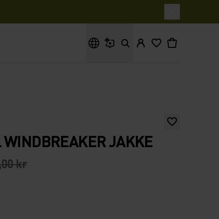
Hva leter du etter?
L WINDBREAKER JAKKE
,00 kr