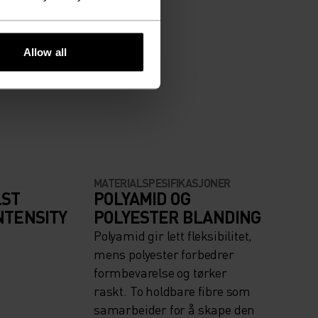
Allow all
MATERIALSPESIFIKASJONER
LST
POLYAMID OG
NTENSITY
POLYESTER BLANDING
Polyamid gir lett fleksibilitet,
mens polyester forbedrer
formbevarelse og tørker
raskt. To holdbare fibre som
samarbeider for å skape den