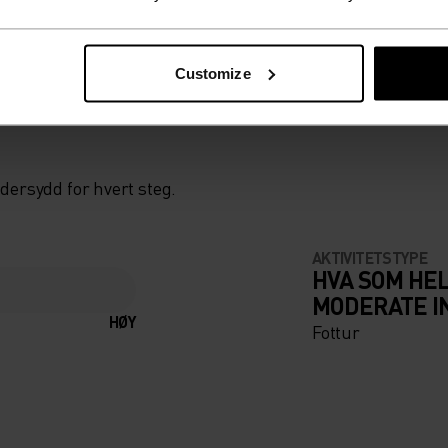
Customize
dersydd for hvert steg.
AKTIVITETSTYPE
HVA SOM HE
MODERATE I
HØY
Fottur