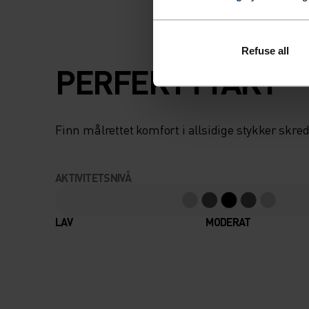
Refuse all
PERFEKT I TAKT
Finn målrettet komfort i allsidige stykker skred
AKTIVITETSNIVÅ
LAV
MODERAT