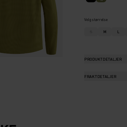
Velg størrelse
S
M
L
PRODUKTDETALJER
FRAKTDETALJER