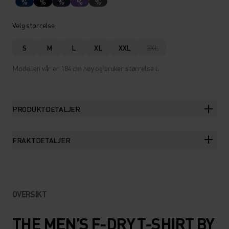
%
%
%
%
%
Velg størrelse
S
M
L
XL
XXL
3XL
Modellen vår er 184 cm høy og bruker størrelse L.
PRODUKTDETALJER
FRAKTDETALJER
OVERSIKT
THE MEN’S F-DRY T-SHIRT BY