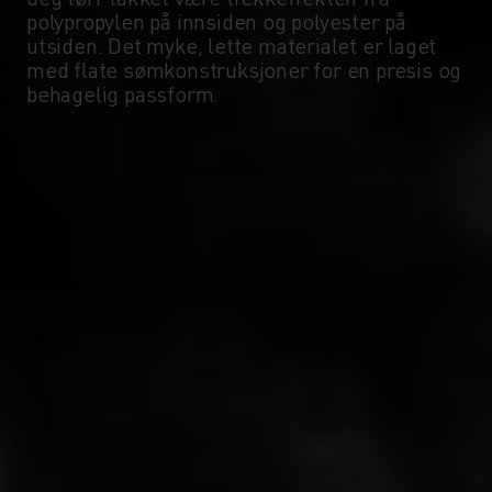
-5°
-5°
polypropylen på innsiden og polyester på
utsiden. Det myke, lette materialet er laget
med flate sømkonstruksjoner for en presis og
-10°
-10°
behagelig passform.
-15°
-15°
-20°
-20°
-25°
-25°
-30°
-30°