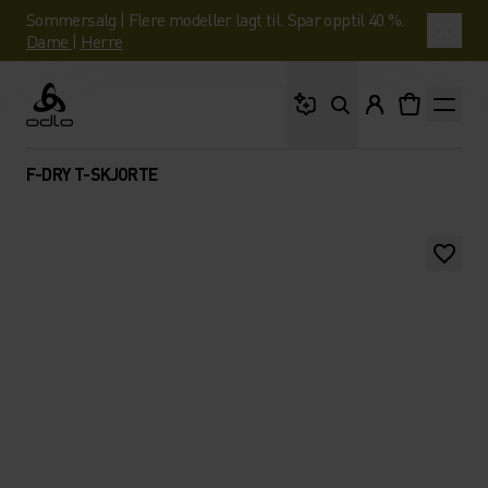
Sommersalg | Flere modeller lagt til. Spar opptil 40 %.
Dame
|
Herre
Hva leter du etter?
Odlo
F-DRY T-SKJORTE