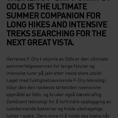
ODLO IS THE ULTIMATE
SUMMER COMPANION FOR
LONG HIKES AND INTENSIVE
TREKS SEARCHING FOR THE
NEXT GREAT VISTA.
Herrenes F-Dry t-skjorte av Odlo er den ultimate
sommerfølgesvennen for lange foturer og
intensive turer på jakt etter neste store utsikt.
Laget med fuktighetsavvisende F-Dry teknologi,
tilbyr den den raskeste tørketiden noensinne
oppnådd av Odlo, og bruker også bærekraftig
ZeroScent teknologi for å forhindre oppbygging av
luktdannende bakterier og holde ubehagelige
lukter i sjakk. Dens evne til å holde deg kjølig når