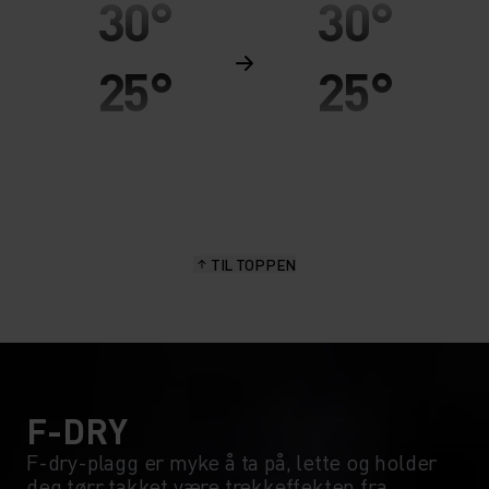
30°
30°
25°
25°
20°
20°
15°
15°
TIL TOPPEN
10°
10°
5°
5°
0°
0°
F-DRY
F-dry-plagg er myke å ta på, lette og holder
deg tørr takket være trekkeffekten fra