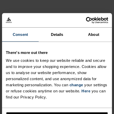
AKTIVITETSNIVÅ
LAV
MODERAT
HØY
Consent
Details
About
AKTIVITETSTYPE
There's more out there
HVA SOM HELST MODERATE INTENSITY
We use cookies to keep our website reliable and secure
Fottur - Trening - Casual komfort
and to improve your shopping experience. Cookies allow
us to analyse our website performance, show
personalized content, and use anonymized data for
MATERIALSPESIFIKASJONER
marketing personalization. You can
change
your settings
POLYESTER OG POLYPROPYLEN BLANDING
or refuse cookies anytime on our website.
Here
you can
Dette stoffet blander polyesters form- og fargebevarende
find our Privacy Policy.
evner med polypropylens kjølende egenskaper. Det
skaper et materiale som ikke bare er superkomfortabelt
for høyintensive aktiviteter eller i varmt miljø, men også
svært holdbart.