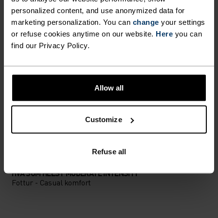
PERFEKT I TAKT
personalized content, and use anonymized data for
marketing personalization. You can
change
your settings
or refuse cookies anytime on our website.
Here
you can
Finn målrettet komfort i allsidige stykker
find our Privacy Policy.
skreddersydd for hvert steg.
Allow all
AKTIVITETSNIVÅ
Customize
LAV
MODERAT
HØY
Refuse all
AKTIVITETSTYPE
HVA SOM HELST MODERATE INTENSITY
Fottur - Casual komfort