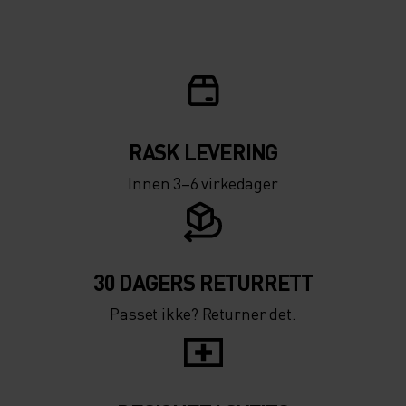
5°
5°
0°
0°
-5°
-5°
RASK LEVERING
Innen 3–6 virkedager
-10°
-10°
-15°
-15°
30 DAGERS RETURRETT
Passet ikke? Returner det.
-20°
-20°
-25°
-25°