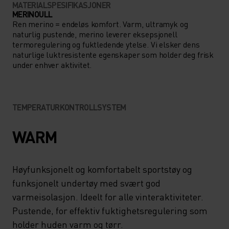
MATERIALSPESIFIKASJONER
MERINOULL
Ren merino = endeløs komfort. Varm, ultramyk og
naturlig pustende, merino leverer eksepsjonell
termoregulering og fuktledende ytelse. Vi elsker dens
naturlige luktresistente egenskaper som holder deg frisk
under enhver aktivitet.
TEMPERATURKONTROLLSYSTEM
WARM
Høyfunksjonelt og komfortabelt sportstøy og
funksjonelt undertøy med svært god
varmeisolasjon. Ideelt for alle vinteraktiviteter.
Pustende, for effektiv fuktighetsregulering som
holder huden varm og tørr.