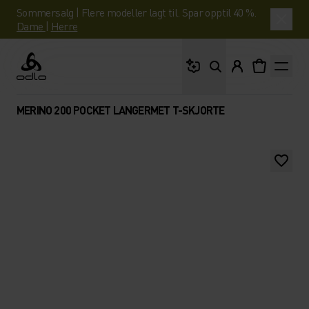
Sommersalg | Flere modeller lagt til. Spar opptil 40 %.
Dame
|
Herre
Hva leter du etter?
Odlo
MERINO 200 POCKET LANGERMET T-SKJORTE