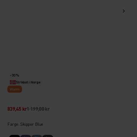
-30 %
Strikket i Norge
Warm
839,45 kr
1 199,00 kr
Farge: Skipper Blue