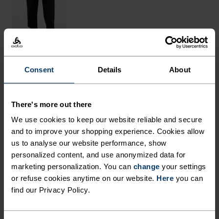
Consent
Details
About
OVERSIKT
LAGET AV NATURFIBRE MED
There's more out there
KJØLENDE EGENSKAPER.
We use cookies to keep our website reliable and secure
and to improve your shopping experience. Cookies allow
us to analyse our website performance, show
Laget i Europa av en lik blanding av mulesing-fri
personalized content, and use anonymized data for
merino ull og bærekraftig hentet TENCEL™
marketing personalization. You can
change
your settings
or refuse cookies anytime on our website.
Here
you can
Lyocell, venter kjølende komfort i denne melange
find our Privacy Policy.
t-skjorten. Det lett-som-en-bris stoffet kjøler deg
naturlig når du beveger deg, noe som gjør det