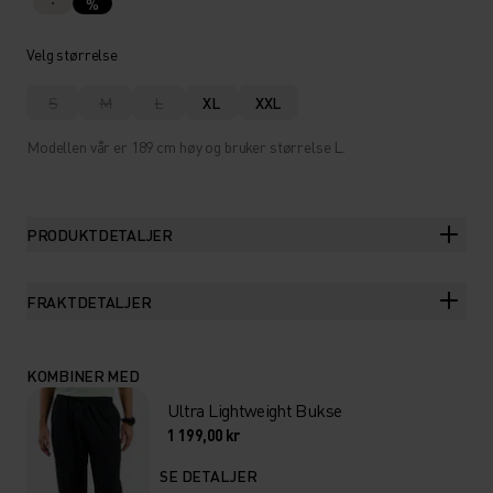
%
Velg størrelse
S
M
L
XL
XXL
Modellen vår er 189 cm høy og bruker størrelse L.
PRODUKTDETALJER
FRAKTDETALJER
KOMBINER MED
Ultra Lightweight Bukse
1 199,00 kr
SE DETALJER