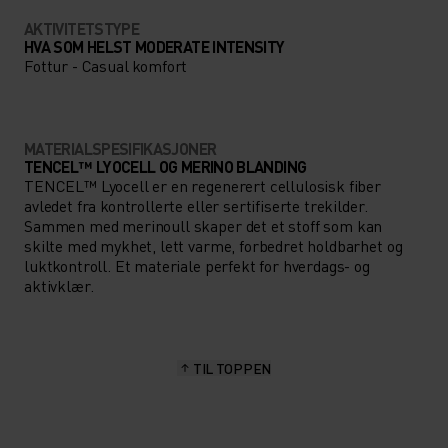
AKTIVITETSTYPE
HVA SOM HELST MODERATE INTENSITY
Fottur - Casual komfort
MATERIALSPESIFIKASJONER
TENCEL™ LYOCELL OG MERINO BLANDING
TENCEL™ Lyocell er en regenerert cellulosisk fiber
avledet fra kontrollerte eller sertifiserte trekilder.
Sammen med merinoull skaper det et stoff som kan
skilte med mykhet, lett varme, forbedret holdbarhet og
luktkontroll. Et materiale perfekt for hverdags- og
aktivklær.
TIL TOPPEN