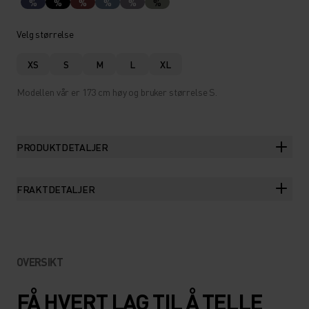
%
%
%
%
%
%
Velg størrelse
XS
S
M
L
XL
Modellen vår er 173 cm høy og bruker størrelse S.
PRODUKTDETALJER
FRAKTDETALJER
OVERSIKT
FÅ HVERT LAG TIL Å TELLE