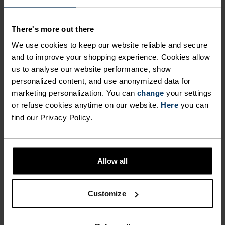
avslapning etterpå, kommer du
til å finne meg i dette settet hele
There's more out there
vinteren."
We use cookies to keep our website reliable and secure
and to improve your shopping experience. Cookies allow
us to analyse our website performance, show
Hélène Uzabiaga, gjenoppvåknet idrettsutøver
personalized content, and use anonymized data for
marketing personalization. You can
change
your settings
or refuse cookies anytime on our website.
Here
you can
find our Privacy Policy.
PRODUKTFORDELER
Allow all
Customize