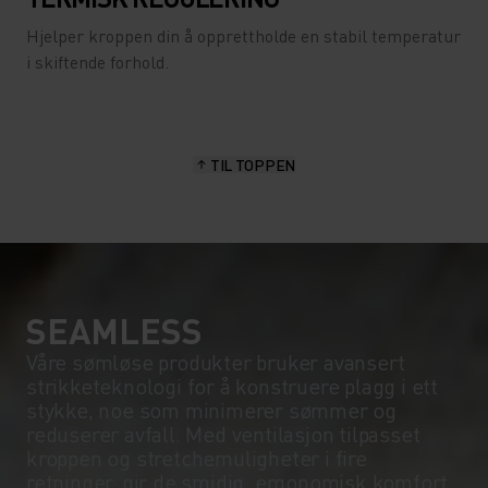
Hjelper kroppen din å opprettholde en stabil temperatur
i skiftende forhold.
TIL TOPPEN
SEAMLESS
Våre sømløse produkter bruker avansert
strikketeknologi for å konstruere plagg i ett
stykke, noe som minimerer sømmer og
reduserer avfall. Med ventilasjon tilpasset
kroppen og stretchemuligheter i fire
retninger, gir de smidig, ergonomisk komfort