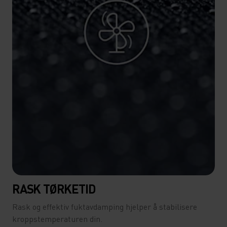
RASK TØRKETID
Rask og effektiv fuktavdamping hjelper å stabilisere
kroppstemperaturen din.