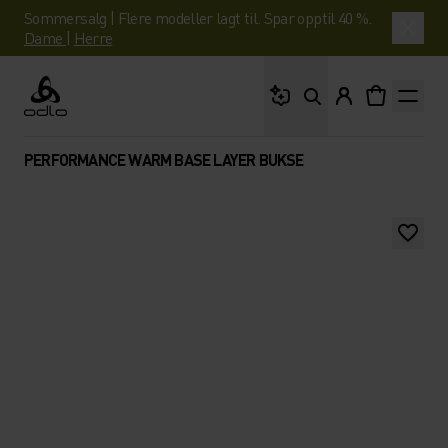
Sommersalg | Flere modeller lagt til. Spar opptil 40 %.
Dame
|
Herre
Hva leter du etter?
Odlo
PERFORMANCE WARM BASE LAYER BUKSE