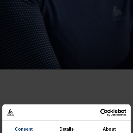
"
Så behagelig og allsidig. Enten
det er for treningsøkter eller
Consent
Details
About