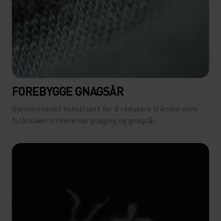
FOREBYGGE GNAGSÅR
Gjennomtenkt konstruert for å redusere friksjon som
forårsaker irriterende gnaging og gnagsår.