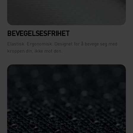
BEVEGELSESFRIHET
Elastisk. Ergonomisk. Designet for å bevege seg med
kroppen din, ikke mot den.