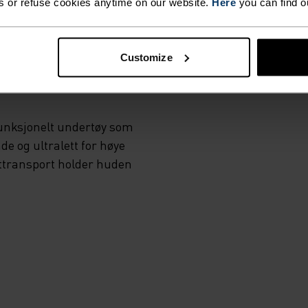
s or refuse cookies anytime on our website.
Here
you can find o
MI
Customize
funksjonelt undertøy som
de og ultralett for høye
kttransport holder huden