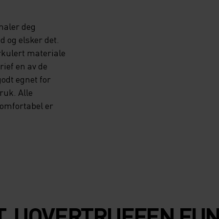
maler deg
d og elsker det.
rkulert materiale
ief en av de
odt egnet for
ruk. Alle
komfortabel er
T. UOVERTRUFFEN FU