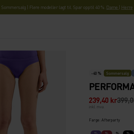
Sommersalg | Flere modeller lagt til. Spar opptil 40 %.
Dame
|
Herre
-40 %
Sommersalg
PERFORMA
239,40 kr
399,0
inkl. mva.
Farge: Afterparty
%
%
%
%