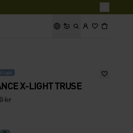
Hva leter du etter?
X-Light
NCE X-LIGHT TRUSE
0 kr
%