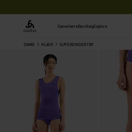
Dame
Herre
Barn
Salg
Explore
Odlo
DAME
KLÆR
SUPERUNDERTØY