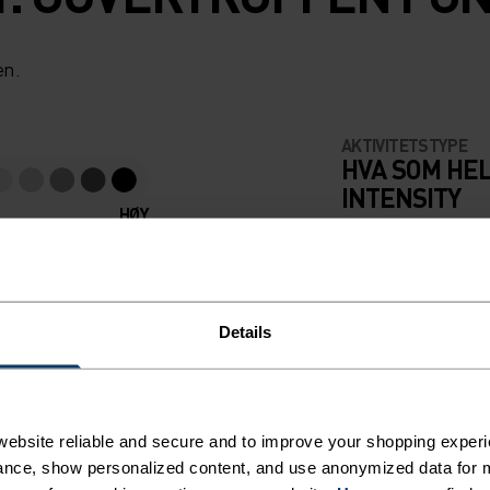
en.
AKTIVITETSTYPE
HVA SOM HEL
INTENSITY
HØY
Fottur - Trening 
Details
ebsite reliable and secure and to improve your shopping experi
nce, show personalized content, and use anonymized data for m