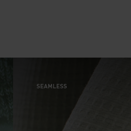
10°
10°
5°
5°
0°
0°
SEAMLESS
-5°
-5°
-10°
-10°