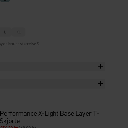
L
XL
y og bruker størrelse S.
Performance X-Light Base Layer T-
Skjorte
454,30 kr
649,00 kr