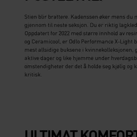
Stien blir brattere. Kadenssen øker mens du 
gjennom til neste seksjon. Du er riktig lagkled
Oppdatert for 2022 med større innhold av resi
og Ceramicool, er Odlo Performance X-Light br
mest allsidige buksene i kvinnekolleksjonen, g
aktive dager og like hjemme under hverdagsb
omstendigheter der det å holde seg kjølig og 
kritisk.
ULTIMAT KOMFOR