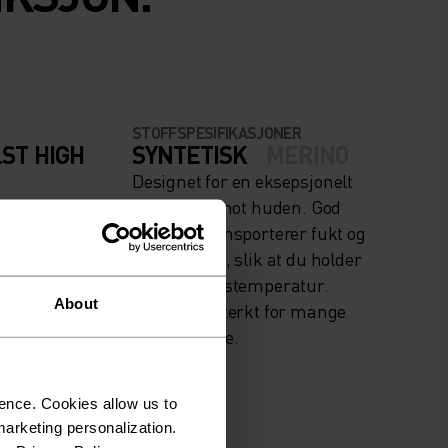
STOFFSPESIFIKASJONER
ST HIGH
SYNTETISK
MERINO
Designet for en eksepsjonelt
- Løping
lett følelse mot huden. God
stretch. Transporterer fukt og
tørker raskt, slik at du holder
riktig kroppstemperatur.
About
Laget slitesterkt for mange
sesonger ute.
ence. Cookies allow us to
arketing personalization.