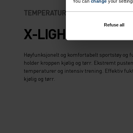
You can
change
your setting
TEMPERATURKONTROLLSYSTEM
Refuse all
X-LIGHT
Høyfunksjonelt og komfortabelt sportstøy og 
holder kroppen kjølig og tørr. Ekstremt pusten
temperaturer og intensiv trening. Effektiv fu
kjølig og tørr.