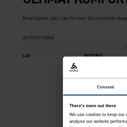
Base layers uten like for hvor du enn leder dag
AKTIVITETSNIVÅ
LAV
MODERAT
Consent
There's more out there
We use cookies to keep our w
analyse our website performa