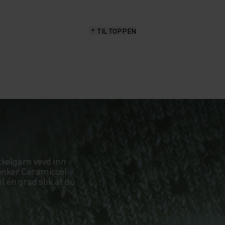
TIL TOPPEN
kkelgarn vevd inn
senker Ceramicool-
 én grad slik at du