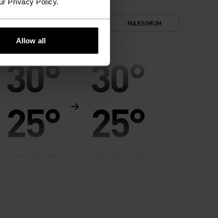
ur Privacy Policy.
NIMUM
KOMFORT
MAKSIMUM
Allow all
30°
30°
25°
25°
20°
20°
15°
15°